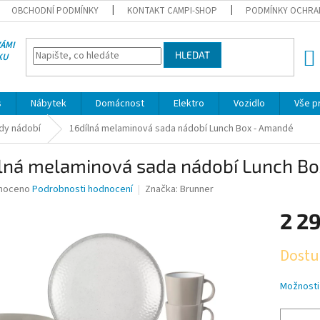
OBCHODNÍ PODMÍNKY
KONTAKT CAMPI-SHOP
PODMÍNKY OCHRA
VÁMI
HLEDAT
KU
NÁK
KOŠÍ
s
Nábytek
Domácnost
Elektro
Vozidlo
Vše p
dy nádobí
16dílná melaminová sada nádobí Lunch Box - Amandé
ílná melaminová sada nádobí Lunch B
né
noceno
Podrobnosti hodnocení
Značka:
Brunner
ní
2 2
u
Měrná
Dostu
cena:
ek.
Možnosti