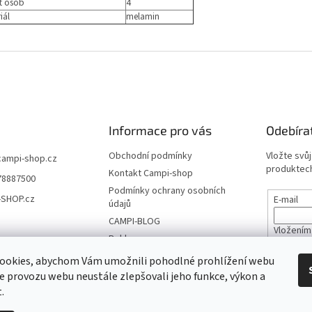
t osob
4
iál
melamin
Informace pro vás
Odebíra
Obchodní podmínky
Vložte svů
campi-shop.cz
produktech
Kontakt Campi-shop
78887500
Podmínky ochrany osobních
-SHOP.cz
E-mail
údajů
CAMPI-BLOG
Vložením
Reklamace
údajů
Vrácení zboží
ookies, abychom Vám umožnili pohodlné prohlížení webu
ze provozu webu neustále zlepšovali jeho funkce, výkon a
PŘIHL
.