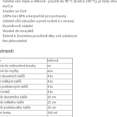
Odolné vůči teplu a vlhkosti - použití do 90 °C (krátce 100 °C), je tedy vh
myčce
Snadno se čistí
100% bez BPA a bezpečné pro potraviny
Odolné vůči nárazům a proti rozbití (i v mrazu)
Rozměrově stabilní
Vhodné do mrazáků
Šetrné k životnímu prostředí díky své odolnosti
Recyklovatelné
stnosti
a
béžová
né do mikrovlnné trouby
ne
né do myčky
ano
 dezertních talířů
4 ks
 mělkých talířů
4 ks
 polévkových talířů
4 ks
t hrnků
4 ks
r dezertního talíře
20 cm
r mělkého talíře
25 cm
r polévkového talíře
20 cm
m hrnku
300 ml