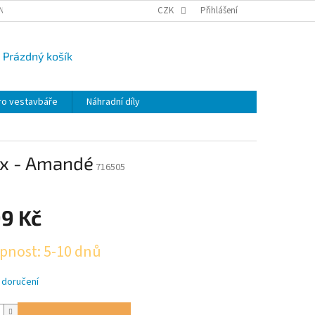
NY OSOBNÍCH ÚDAJŮ
CAMPI-BLOG
CZK
REKLAMACE
Přihlášení
VRÁCENÍ ZBO
Prázdný košík
UPNÍ
K
ro vestavbáře
Náhradní díly
ox - Amandé
716505
99 Kč
pnost: 5-10 dnů
 doručení