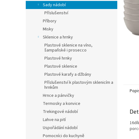
n
Sady nádobí
e
Příslušenství
l
Příbory
Misky
Sklenice a hrnky
Plastové sklenice na víno,
šampaňské i prosecco
Plastové hrnky
Plastové sklenice
Plastové karafy a džbány
Příslušenství k plastovým sklenicím a
hrnkům
Popi
Hrnce a pánvičky
Termosky a konvice
Det
Trekingové nádobí
Lahve na pití
16dí
Uspořádání nádobí
porc
Pomocníci do kuchyně