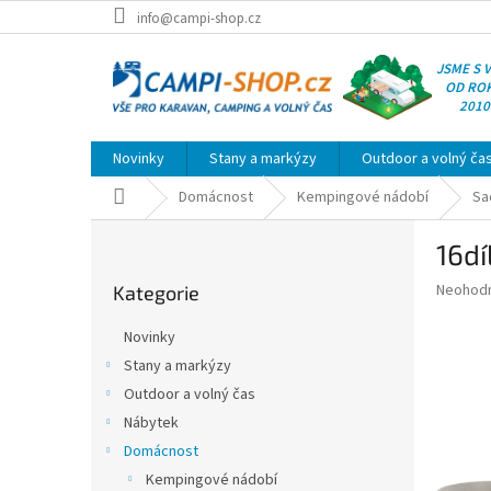
Přejít
info@campi-shop.cz
na
obsah
JSME S 
OD RO
2010
Novinky
Stany a markýzy
Outdoor a volný ča
Domů
Domácnost
Kempingové nádobí
Sa
P
16d
o
Přeskočit
s
Průměr
Neohod
Kategorie
kategorie
t
hodnoce
r
produkt
Novinky
a
je
Stany a markýzy
0,0
n
z
Outdoor a volný čas
n
5
í
Nábytek
hvězdič
p
Domácnost
a
Kempingové nádobí