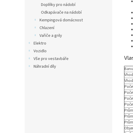
Doplňky pro nádobí
Odkapávače na nádobí
Kempingová domácnost
Chlazení
Vařiče a grily
Elektro
Vozidlo
Vla
Vše pro vestavbáře
Náhradní díly
Barv
Vhod
Vhod
Počet
Počet
Počet
Poče
Průmě
Průmě
Průmě
Obje