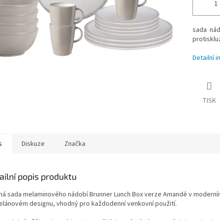
sada nád
protiskl
Detailní 
TISK
s
Diskuze
Značka
ailní popis produktu
lná sada melaminového nádobí Brunner Lunch Box verze Amandé v modern
elánovém designu, vhodný pro každodenní venkovní použití.