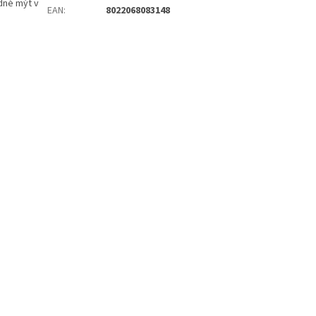
odné mýt v
EAN
:
8022068083148