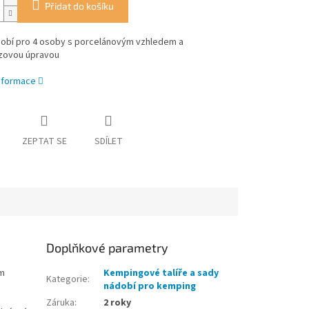
Přidat do košíku
obí pro 4 osoby s porcelánovým vzhledem a
uzovou úpravou
informace
ZEPTAT SE
SDÍLET
Doplňkové parametry
ím
Kempingové talíře a sady
Kategorie
:
nádobí pro kemping
Záruka
:
2 roky