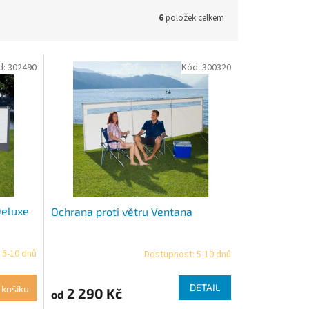
6
položek celkem
d:
302490
Kód:
300320
Deluxe
Ochrana proti větru Ventana
 5-10 dnů
Dostupnost: 5-10 dnů
DETAIL
 košíku
2 290 Kč
od