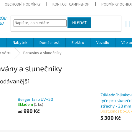
OBCHODNÍ PODMÍNKY
KONTAKT CAMPI-SHOP
PODMÍNKY OCHRA
VÁMI
HLEDAT
KU
NÁK
KOŠÍ
s
Nábytek
Domácnost
Elektro
Vozidlo
Vše p
a větru
Paravány a slunečníky
vány a slunečníky
odávanější
Základní hliníkov
Berger tarp UV+50
tyče pro slunečn
Skladem
(1 ks)
střechy - 28 mm
990 Kč
Dostupnost: 5-10
od
5 300 Kč