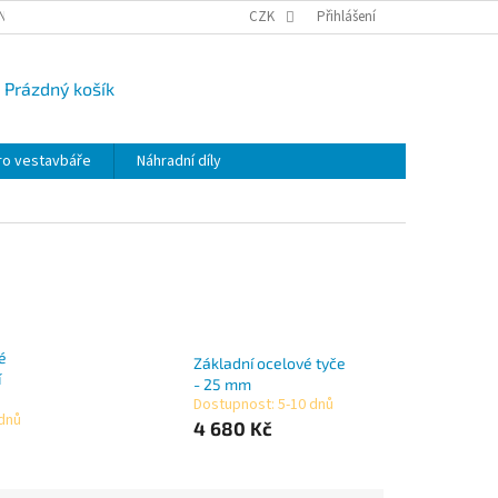
NY OSOBNÍCH ÚDAJŮ
CAMPI-BLOG
CZK
REKLAMACE
Přihlášení
VRÁCENÍ ZBO
Prázdný košík
UPNÍ
K
ro vestavbáře
Náhradní díly
é
Základní ocelové tyče
í
- 25 mm
Dostupnost: 5-10 dnů
 dnů
4 680 Kč