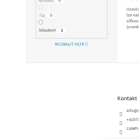
Novinka
0
Uzavír
lze na
Tip
0
síťkou
(zvenk
Skladem!
1
ROZBALIT FILTR
Z
á
p
a
t
Kontakt
í
info
@
+4207
CAMPI