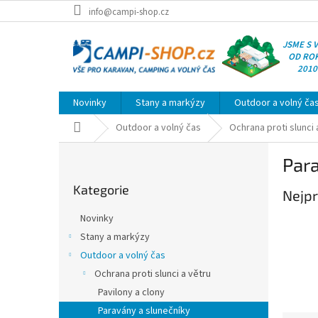
Přejít
info@campi-shop.cz
na
obsah
JSME S 
OD RO
2010
Novinky
Stany a markýzy
Outdoor a volný ča
Domů
Outdoor a volný čas
Ochrana proti slunci 
P
Para
o
Přeskočit
s
Kategorie
kategorie
Nejpr
t
r
Novinky
a
Stany a markýzy
n
Outdoor a volný čas
n
í
Ochrana proti slunci a větru
p
Pavilony a clony
a
Paravány a slunečníky