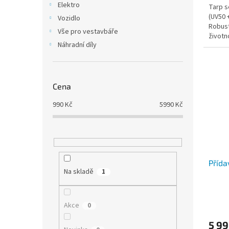
Elektro
Tarp s
(UV50 
Vozidlo
Robust
Vše pro vestavbáře
životn
Náhradní díly
Cena
990
Kč
5990
Kč
Přída
Na skladě
1
Akce
0
5 99