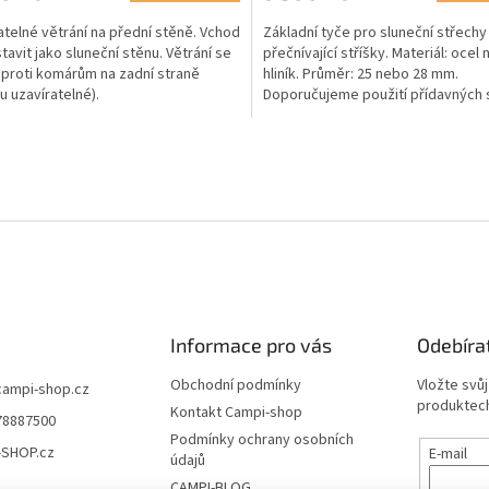
atelné větrání na přední stěně. Vchod
Základní tyče pro sluneční střechy
stavit jako sluneční stěnu. Větrání se
přečnívající stříšky. Materiál: ocel
 proti komárům na zadní straně
hliník. Průměr: 25 nebo 28 mm.
u uzavíratelné).
Doporučujeme použití přídavných 
hákových a opěrných tyčí.
O
v
l
á
d
a
c
í
p
r
Informace pro vás
Odebíra
v
k
Obchodní podmínky
Vložte svů
campi-shop.cz
y
produktech
Kontakt Campi-shop
v
78887500
ý
Podmínky ochrany osobních
-SHOP.cz
E-mail
p
údajů
i
CAMPI-BLOG