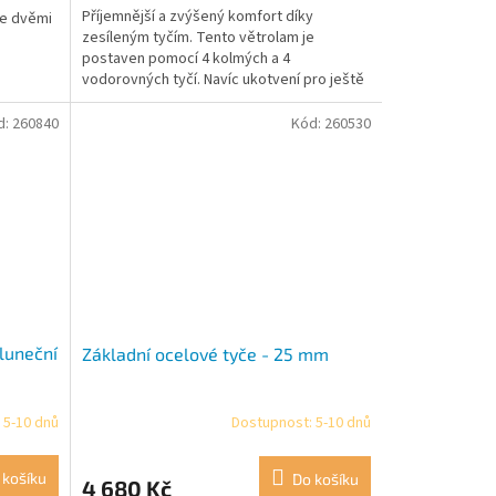
Příjemnější a zvýšený komfort díky
se dvěmi
zesíleným tyčím. Tento větrolam je
postaven pomocí 4 kolmých a 4
vodorovných tyčí. Navíc ukotvení pro ještě
lepší stabilitu. Větrolam Ventana...
d:
260840
Kód:
260530
sluneční
Základní ocelové tyče - 25 mm
 5-10 dnů
Dostupnost: 5-10 dnů
 košíku
Do košíku
4 680 Kč