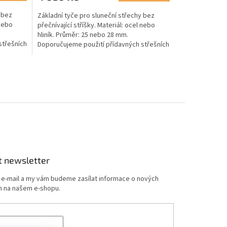
 bez
Základní tyče pro sluneční střechy bez
 nebo
přečnívající stříšky. Materiál: ocel nebo
hliník. Průměr: 25 nebo 28 mm.
střešních
Doporučujeme použití přídavných střešních
hákových a opěrných tyčí.
t newsletter
j e-mail a my vám budeme zasílat informace o nových
 na našem e-shopu.