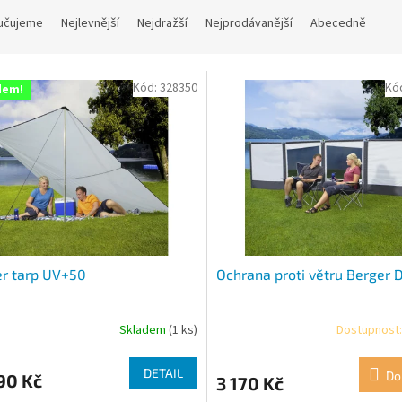
učujeme
Nejlevnější
Nejdražší
Nejprodávanější
Abecedně
Kód:
328350
Kó
dem!
r tarp UV+50
Ochrana proti větru Berger 
Skladem
(1 ks)
Dostupnost:
DETAIL
Do
90 Kč
3 170 Kč