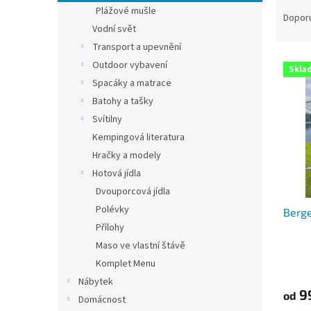
Ř
n
Plážové mušle
a
e
Dopor
Vodní svět
z
l
e
Transport a upevnění
V
n
Outdoor vybavení
Skla
ý
í
Spacáky a matrace
p
p
Batohy a tašky
i
r
Svítilny
s
o
p
Kempingová literatura
d
r
u
Hračky a modely
o
k
Hotová jídla
d
t
Dvouporcová jídla
u
ů
Polévky
Berge
k
Přílohy
t
ů
Maso ve vlastní štávě
Komplet Menu
Nábytek
9
od
Domácnost