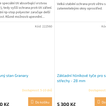
e speciální UV absorbující vrstvou
Velká stabilní ochrana proti větru 
+), tedy vyšší ochrana proti UV záření.
zatemnitelnými okny oprostřed.
ní rip-stop polyester zaručuje delší
ost. Různé možnosti upevnění....
Kód:
222560
Kó
vný stan Granary
Základní hliníkové tyče pro 
střechy - 28 mm
Dostupnost: 5-10 dnů
Dostupnost:
Do košíku
Do
0 Kč
5 300 Kč