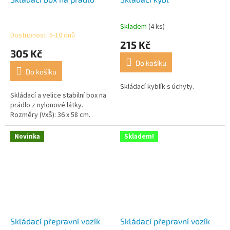
Skladem
(4 ks)
Průměrné
Dostupnost: 5-10 dnů
hodnocení
215 Kč
produktu
305 Kč
je
Do košíku
5,0
Do košíku
z
5
Skládací kyblík s úchyty.
Skládací a velice stabilní box na
hvězdiček.
prádlo z nylonové látky.
Rozměry (VxŠ): 36 x 58 cm.
Novinka
Skladem!
Skládací přepravní vozík
Skládací přepravní vozík