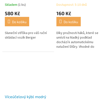
Skladem
(1 ks)
Dostupnost: 5-10 dnů
580 Kč
160 Kč
Do košíku
Do košíku
Sluneční stříška pro váš ruční
Díky pružnosti háků, které se
skládací vozík Berger
umístí na hladký podklad
dochází k automatickému
natažení šňůry. Vhodné do
všude, kde je omezený prostor.
Víceúčelový kýbl modrý