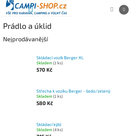
Přejít
na
NÁKUPNÍ
obsah
KOŠÍK
Prádlo a úklid
Nejprodávanější
Skládací vozík Berger XL
Skladem
(1 ks)
570 Kč
Střecha k vozíku Berger - šedo/zelený
Skladem
(1 ks)
580 Kč
Skládací kýbl
Skladem
(4 ks)