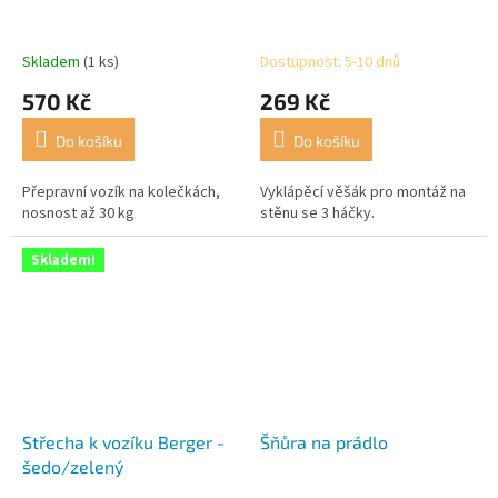
Skladem
(1 ks)
Dostupnost: 5-10 dnů
570 Kč
269 Kč
Do košíku
Do košíku
Přepravní vozík na kolečkách,
Vyklápěcí věšák pro montáž na
nosnost až 30 kg
stěnu se 3 háčky.
Skladem!
Střecha k vozíku Berger -
Šňůra na prádlo
šedo/zelený