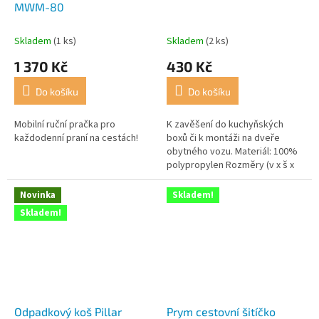
MWM-80
Skladem
(1 ks)
Skladem
(2 ks)
1 370 Kč
430 Kč
Do košíku
Do košíku
Mobilní ruční pračka pro
K zavěšení do kuchyňských
každodenní praní na cestách!
boxů či k montáži na dveře
obytného vozu. Materiál: 100%
polypropylen Rozměry (v x š x
h): cca 30 x 27 x 19 cm Objem:
cca 6 l
Novinka
Skladem!
Skladem!
Odpadkový koš Pillar
Prym cestovní šitíčko