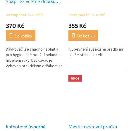
Soap Tex včetně držáku
houby
Dostupnost: 5-10 dnů
Dostupnost: 5-10 dnů
370 Kč
355 Kč
Do košíku
Do košíku
Dávkovač lze snadno naplnit a
K upevnění sušáku na prádlo na
pro hygienické použití ovládat
oji. Ze stabilní oceli.
hřbetem ruky. Dávkovač je
vybaven praktickým držákem na
houbu, chytrým kroužkovým
držákem a protihlukovou
Akce
základnou.
Kalhotové úsporné
Mestic cestovní pračka