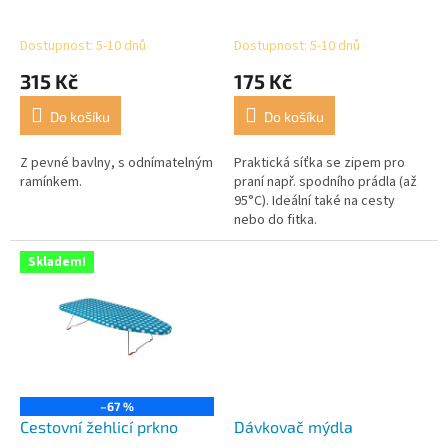
k
t
Dostupnost: 5-10 dnů
Dostupnost: 5-10 dnů
ů
315 Kč
175 Kč
Do košíku
Do košíku
Z pevné bavlny, s odnímatelným
Praktická síťka se zipem pro
ramínkem.
praní např. spodního prádla (až
95°C). Ideální také na cesty
nebo do fitka.
Skladem!
–67 %
Cestovní žehlicí prkno
Dávkovač mýdla