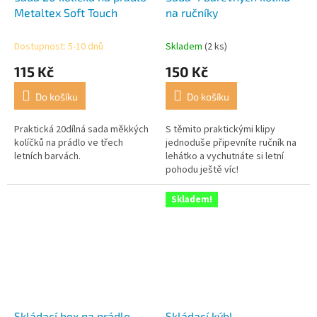
Metaltex Soft Touch
na ručníky
Dostupnost: 5-10 dnů
Skladem
(2 ks)
115 Kč
150 Kč
Do košíku
Do košíku
Praktická 20dílná sada měkkých
S těmito praktickými klipy
kolíčků na prádlo ve třech
jednoduše připevníte ručník na
letních barvách.
lehátko a vychutnáte si letní
pohodu ještě víc!
Skladem!
Skládací box na prádlo
Skládací kýbl