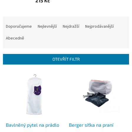
215 Kč
Ř
a
Doporučujeme
Nejlevnější
Nejdražší
Nejprodávanější
z
e
Abecedně
n
í
p
OTEVŘÍT FILTR
r
o
V
d
ý
u
p
k
i
t
s
ů
p
r
o
d
Bavlněný pytel na prádlo
Berger síťka na praní
u