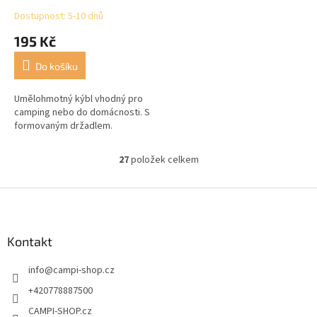
Dostupnost: 5-10 dnů
195 Kč
Do košíku
Umělohmotný kýbl vhodný pro
camping nebo do domácnosti. S
formovaným držadlem.
27
položek celkem
O
v
l
Z
á
á
d
p
a
a
Kontakt
c
t
í
info
@
campi-shop.cz
í
p
r
+420778887500
v
CAMPI-SHOP.cz
k