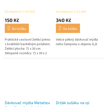
Dostupnost: 5-10 dnů
Dostupnost: 5-10 dnů
150 Kč
340 Kč
Do košíku
Do košíku
Praktické cestovní žehlicí prkno
Velice pěkný dávkovač mýdla
s kvalitním bavlněným potahem.
nebo šamponu o objemu 0,2l.
Žehlicí plocha: 71 x 30 cm.
Sklopené rozměry: 71 x 30 x 2
cm.
Dávkovač mýdla Metaltex
Držák sušáku na oji