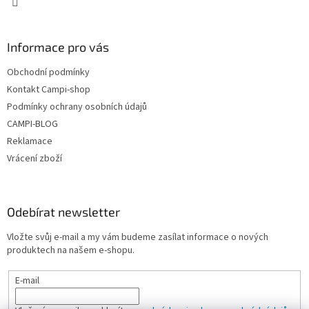
y
v
ý
Informace pro vás
p
i
Obchodní podmínky
s
u
Kontakt Campi-shop
Podmínky ochrany osobních údajů
CAMPI-BLOG
Reklamace
Vrácení zboží
Odebírat newsletter
Vložte svůj e-mail a my vám budeme zasílat informace o nových
produktech na našem e-shopu.
E-mail