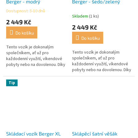
Berger - modrý
Berger - šedo/zelený
Dostupnost: 5-10 dnů
Průměrné
Skladem
(1 ks)
hodnocení
2 449 Kč
produktu
2 449 Kč
je
Do košíku
4,0
Do košíku
z
5
Tento vozík je dokonalým
Tento vozík je dokonalým
hvězdiček.
společníkem, ať už pro
společníkem, ať už pro
každodenní využití, víkendové
každodenní využití, víkendové
pobyty nebo na dovolenou. Díky
pobyty nebo na dovolenou. Díky
jeho malým rozměrům ve
jeho malým rozměrům ve
složeném stavu jej lze vzít
složeném stavu jej lze vzít
prakticky všude,...
Tip
prakticky všude,...
Skládací vozík Berger XL
Sklápěcí šatní věšák