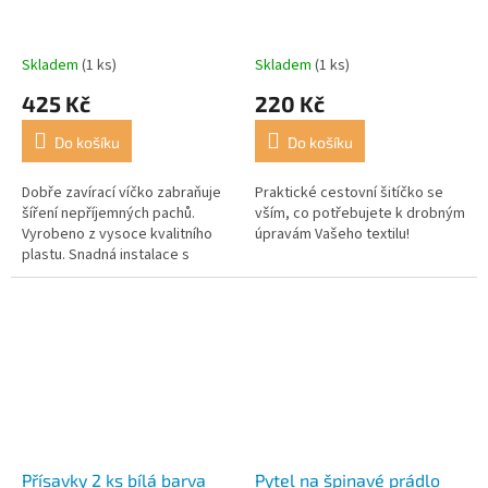
Skladem
(1 ks)
Skladem
(1 ks)
425 Kč
220 Kč
Do košíku
Do košíku
Dobře zavírací víčko zabraňuje
Praktické cestovní šitíčko se
šíření nepříjemných pachů.
vším, co potřebujete k drobným
Vyrobeno z vysoce kvalitního
úpravám Vašeho textilu!
plastu. Snadná instalace s
oboustrannou páskou nebo
šroubovým spojem.
Přísavky 2 ks bílá barva
Pytel na špinavé prádlo