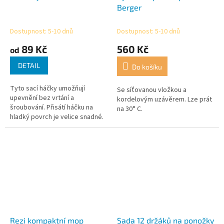
Berger
Dostupnost: 5-10 dnů
Dostupnost: 5-10 dnů
89 Kč
560 Kč
od
DETAIL
Do košíku
Tyto sací háčky umožňují
Se síťovanou vložkou a
upevnění bez vrtání a
kordelovým uzávěrem. Lze prát
šroubování. Přisátí háčku na
na 30° C.
hladký povrch je velice snadné.
Dodání v sadě 2 kusů.
Rezi kompaktní mop
Sada 12 držáků na ponožky