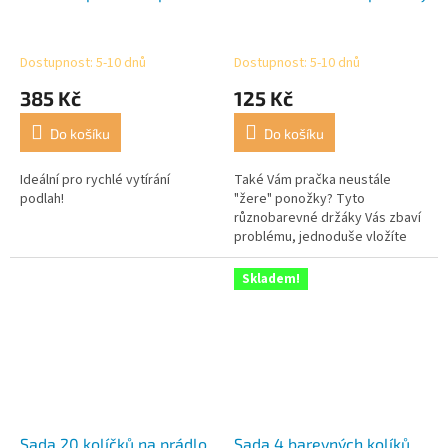
Dostupnost: 5-10 dnů
Dostupnost: 5-10 dnů
385 Kč
125 Kč
Do košíku
Do košíku
Ideální pro rychlé vytírání
Také Vám pračka neustále
podlah!
"žere" ponožky? Tyto
různobarevné držáky Vás zbaví
problému, jednoduše vložíte
spárované ponožky v držáku do
pračky.
Skladem!
Sada 20 kolíčků na prádlo
Sada 4 barevných kolíků