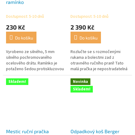
ramínko
Dostupnost: 5-10 dnů
Dostupnost: 5-10 dnů
230 Kč
2 390 Kč
Do košíku
Do košíku
Vyrobeno ze silného, 5 mm
Rozlučte se s rozmočenými
silného pochromovaného
rukama a bolestmi zad z
ocelového drátu. Ramínko je
otravného ručního praní! Tato
potaženo šedou protiskluzovou
malá pračka je nepostradatelná
vrstvou. Rozměry (VxŠ) 25,5 x 33
pro cestování, kempování,
cm.
jednotlivé domácnosti a
Skladem!
Novinka
studenty. Je...
Skladem!
Mestic ruční pračka
Odpadkový koš Berger