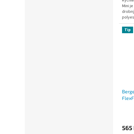
Rychle
Mini je
drobný
polyes
16,5 x 
Tip
Berge
FlexF
565