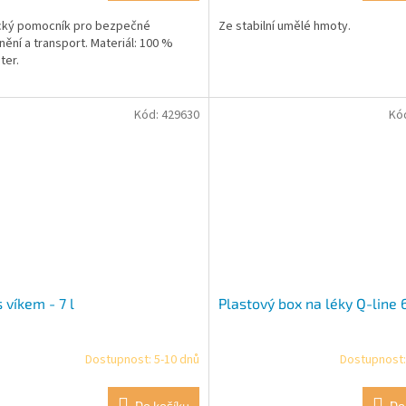
cký pomocník pro bezpečné
Ze stabilní umělé hmoty.
nění a transport. Materiál: 100 %
ter.
Kód:
429630
Kó
s víkem - 7 l
Plastový box na léky Q-line 
Dostupnost: 5-10 dnů
Dostupnost:
Do košíku
Do