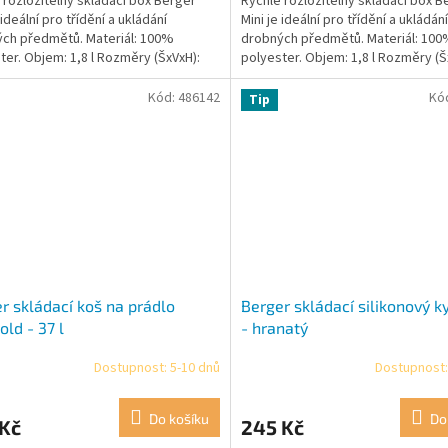
 rozložitelný skládací box Berger
Rychle rozložitelný skládací box B
 ideální pro třídění a ukládání
Mini je ideální pro třídění a ukládání
ch předmětů. Materiál: 100%
drobných předmětů. Materiál: 10
ter. Objem: 1,8 l Rozměry (ŠxVxH):
polyester. Objem: 1,8 l Rozměry (Š
14 x 12,5 cm...
16,5 x 14 x 12,5 cm...
Kód:
486142
Kó
Tip
r skládací koš na prádlo
Berger skládací silikonový ky
old - 37 l
- hranatý
Dostupnost: 5-10 dnů
Dostupnost:
Do košíku
Do
 Kč
245 Kč