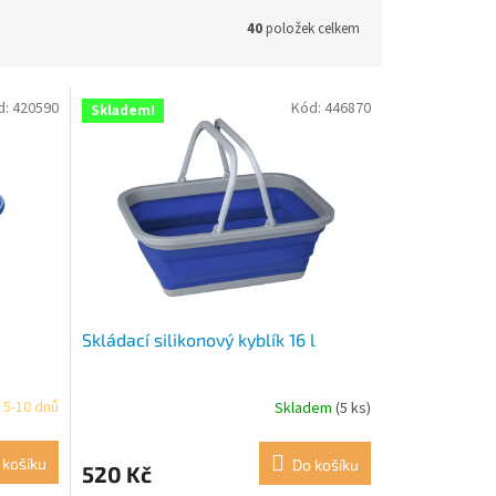
40
položek celkem
d:
420590
Kód:
446870
Skladem!
Skládací silikonový kyblík 16 l
 5-10 dnů
Skladem
(5 ks)
 košíku
Do košíku
520 Kč