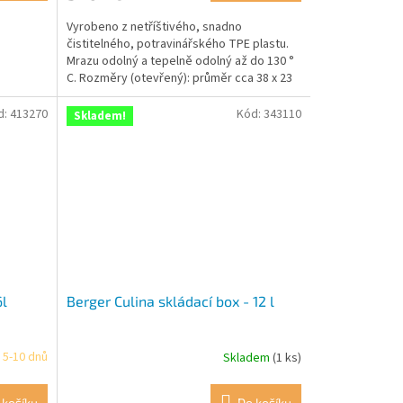
Vyrobeno z netříštivého, snadno
čistitelného, potravinářského TPE plastu.
Mrazu odolný a tepelně odolný až do 130 °
C. Rozměry (otevřený): průměr cca 38 x 23
cm Velikost...
d:
413270
Kód:
343110
Skladem!
6l
Berger Culina skládací box - 12 l
 5-10 dnů
Skladem
(1 ks)
 košíku
Do košíku