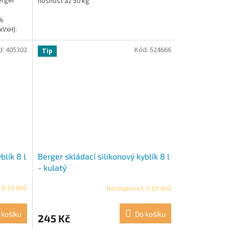
erger
nosnost až 50 kg
0%
xVxH):
d:
405302
Kód:
524666
Tip
blík 8 l
Berger skládací silikonový kyblík 8 l
- kulatý
 5-10 dnů
Dostupnost: 5-10 dnů
 košíku
Do košíku
245 Kč