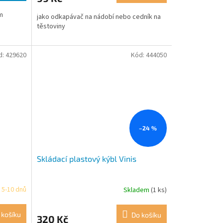
ím
jako odkapávač na nádobí nebo cedník na
těstoviny
d:
429620
Kód:
444050
–24 %
Skládací plastový kýbl Vinis
 5-10 dnů
Skladem
(1 ks)
 košíku
Do košíku
320 Kč