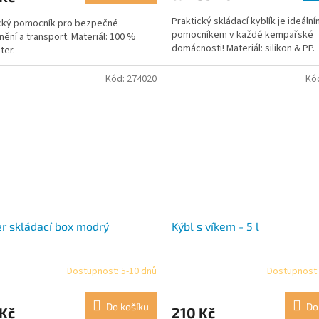
Praktický skládací kyblík je ideáln
cký pomocník pro bezpečné
pomocníkem v každé kempařské
nění a transport. Materiál: 100 %
domácnosti! Materiál: silikon & PP.
ter.
Kód:
274020
Kó
r skládací box modrý
Kýbl s víkem - 5 l
Dostupnost: 5-10 dnů
Dostupnost:
Do košíku
Do
 Kč
210 Kč