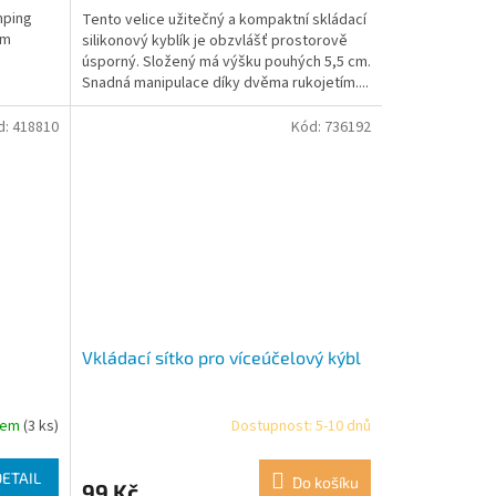
mping
Tento velice užitečný a kompaktní skládací
ým
silikonový kyblík je obzvlášť prostorově
úsporný. Složený má výšku pouhých 5,5 cm.
Snadná manipulace díky dvěma rukojetím....
d:
418810
Kód:
736192
Vkládací sítko pro víceúčelový kýbl
dem
(3 ks)
Dostupnost: 5-10 dnů
DETAIL
Do košíku
99 Kč