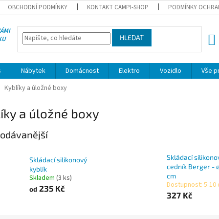
OBCHODNÍ PODMÍNKY
KONTAKT CAMPI-SHOP
PODMÍNKY OCHRA
VÁMI
HLEDAT
KU
NÁK
KOŠÍ
s
Nábytek
Domácnost
Elektro
Vozidlo
Vše p
Kyblíky a úložné boxy
íky a úložné boxy
odávanější
Skládací silikono
Skládací silikonový
cedník Berger - 
kyblík
cm
Skladem
(3 ks)
Dostupnost: 5-10
235 Kč
od
327 Kč