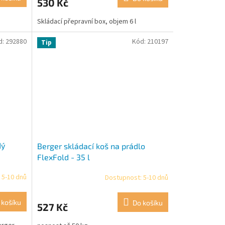
530 Kč
je
5,0
Skládací přepravní box, objem 6 l
z
5
hvězdiček.
d:
292880
Kód:
210197
Tip
dý
Berger skládací koš na prádlo
FlexFold - 35 l
 5-10 dnů
Dostupnost: 5-10 dnů
 košíku
Do košíku
527 Kč