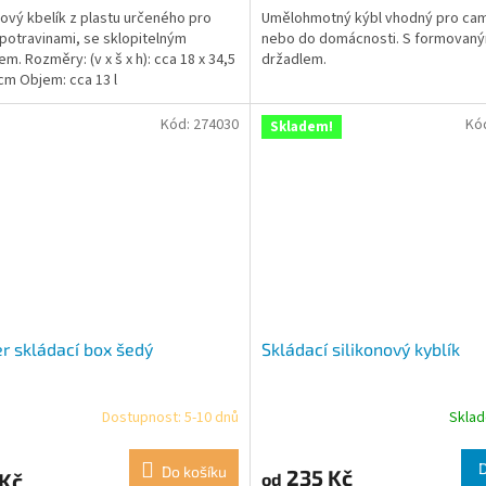
ový kbelík z plastu určeného pro
Umělohmotný kýbl vhodný pro ca
 potravinami, se sklopitelným
nebo do domácnosti. S formovan
m. Rozměry: (v x š x h): cca 18 x 34,5
držadlem.
 cm Objem: cca 13 l
Kód:
274030
Kó
Skladem!
r skládací box šedý
Skládací silikonový kyblík
Dostupnost: 5-10 dnů
Skla
Do košíku
235 Kč
 Kč
od