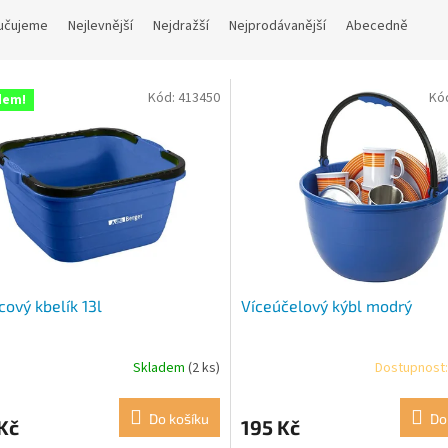
učujeme
Nejlevnější
Nejdražší
Nejprodávanější
Abecedně
Kód:
413450
Kó
dem!
cový kbelík 13l
Víceúčelový kýbl modrý
Skladem
(2 ks)
Dostupnost:
Do košíku
Do
Kč
195 Kč