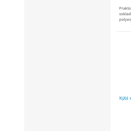
Prakti
usklad
polyes
Kýbl 