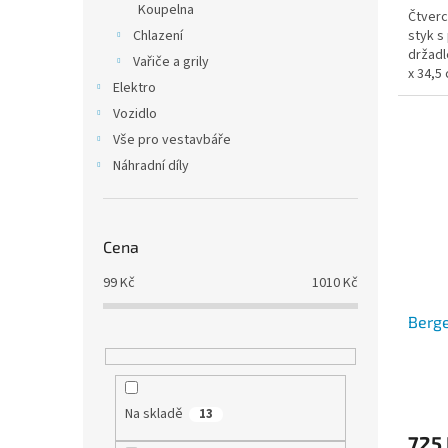
Koupelna
Čtverc
styk s
Chlazení
držadle
Vařiče a grily
x 34,5
Elektro
Vozidlo
Vše pro vestavbáře
Náhradní díly
Cena
99
Kč
1010
Kč
Berge
Na skladě
13
725