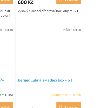
600 Kč
ní léků
Vysoký skládací přepravní box, objem 12 l
adování
d:
343130
Kód:
343100
24 l
Berger Culina skládací box - 6 l
dem
(1 ks)
Dostupnost: 5-10 dnů
Průměrné
hodnocení
produktu
 košíku
Do košíku