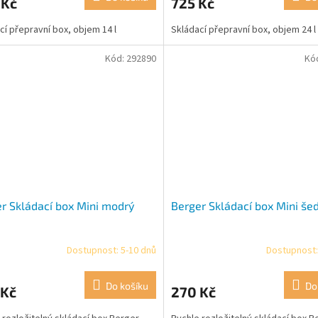
 Kč
725 Kč
cí přepravní box, objem 14 l
Skládací přepravní box, objem 24 l
Kód:
292890
Kó
r Skládací box Mini modrý
Berger Skládací box Mini še
Dostupnost: 5-10 dnů
Dostupnost:
Do košíku
Do
 Kč
270 Kč