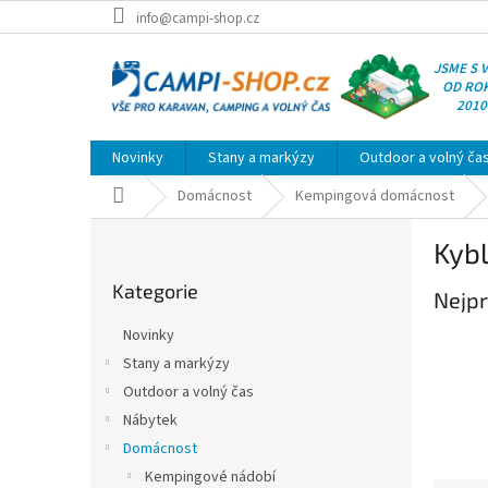
Přejít
info@campi-shop.cz
na
obsah
JSME S 
OD RO
2010
Novinky
Stany a markýzy
Outdoor a volný ča
Domů
Domácnost
Kempingová domácnost
P
Kybl
o
Přeskočit
s
Kategorie
kategorie
Nejpr
t
r
Novinky
a
Stany a markýzy
n
Outdoor a volný čas
n
í
Nábytek
p
Domácnost
a
Kempingové nádobí