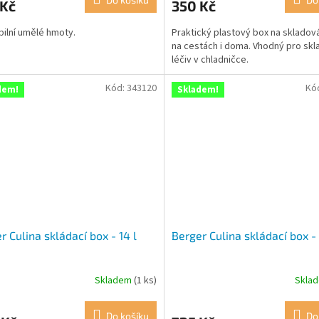
 Kč
350 Kč
bilní umělé hmoty.
Praktický plastový box na skladová
na cestách i doma. Vhodný pro skl
léčiv v chladničce.
Kód:
343120
Kó
dem!
Skladem!
r Culina skládací box - 14 l
Berger Culina skládací box - 
Skladem
(1 ks)
Skla
Do košíku
Do