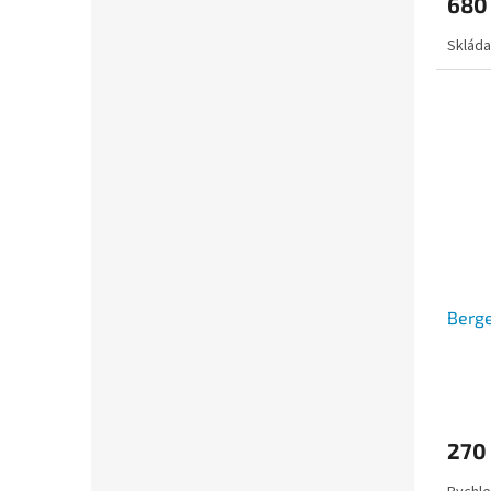
680
Skláda
Berge
270