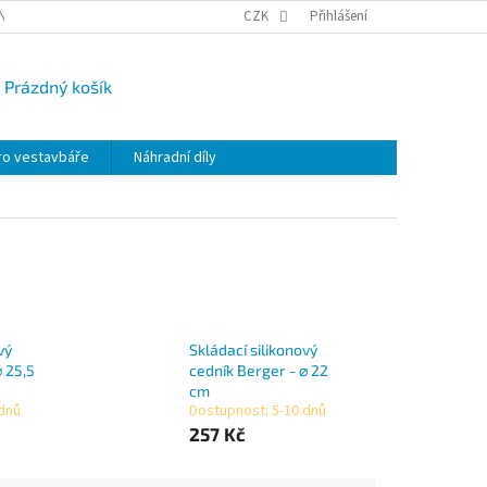
NY OSOBNÍCH ÚDAJŮ
CAMPI-BLOG
CZK
REKLAMACE
Přihlášení
VRÁCENÍ ZBO
Prázdný košík
UPNÍ
K
ro vestavbáře
Náhradní díly
vý
Skládací silikonový
⌀ 25,5
cedník Berger - ⌀ 22
cm
 dnů
Dostupnost: 5-10 dnů
257 Kč