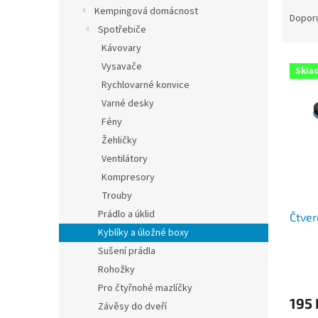
Ř
n
Kempingová domácnost
a
e
Dopor
Spotřebiče
z
l
e
Kávovary
V
n
Vysavače
Skla
ý
í
Rychlovarné konvice
p
p
Varné desky
i
r
Fény
s
o
p
Žehličky
d
r
u
Ventilátory
o
k
Kompresory
d
t
Trouby
u
ů
Prádlo a úklid
Čtver
k
Kyblíky a úložné boxy
t
ů
Sušení prádla
Rohožky
Pro čtyřnohé mazlíčky
195 
Závěsy do dveří