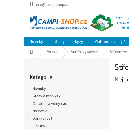
Přejít
info@campi-shop.cz
na
obsah
JSME S 
OD RO
2010
Novinky
Stany a markýzy
Outdoor a volný ča
Domů
Vozidlo
Vnitřní vybavení
Střešní vě
P
Stře
o
Přeskočit
s
Kategorie
kategorie
Nejpr
t
r
Novinky
a
Stany a markýzy
n
Outdoor a volný čas
n
í
Nábytek
p
Domácnost
a
Elektro