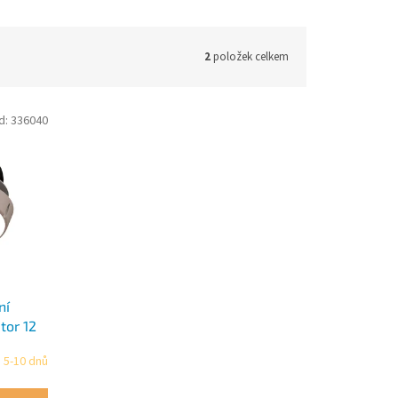
2
položek celkem
d:
336040
ní
tor 12
 5-10 dnů