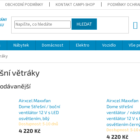
OBCHODNÍ PODMÍNKY
KONTAKT CAMPI-SHOP
PODMÍNKY OCHRA
VÁMI
HLEDAT
KU
NÁK
KOŠÍ
s
Nábytek
Domácnost
Elektro
Vozidlo
Vše p
tráky
šní větráky
odávanější
Airxcel Maxxfan
Airxcel Maxxfan
Dome Střešní / boční
Dome střešní
ventilátor 12 V s LED
ventilátor / nás
osvětlením, bílý
ventilátor 12 V s
Dostupnost: 5-10 dnů
osvětlením čern
Dostupnost: 5-10
4 220 Kč
4 220 Kč