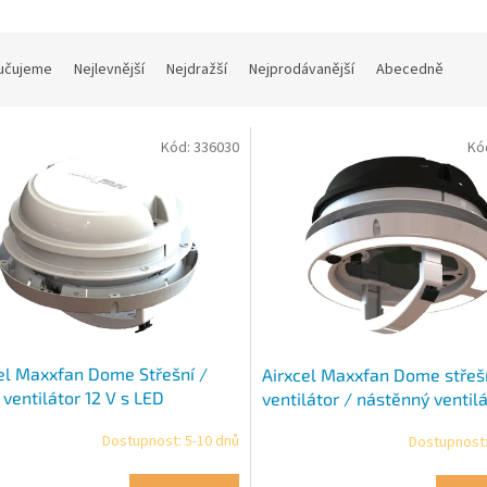
učujeme
Nejlevnější
Nejdražší
Nejprodávanější
Abecedně
Kód:
336030
Kó
el Maxxfan Dome Střešní /
Airxcel Maxxfan Dome střeš
 ventilátor 12 V s LED
ventilátor / nástěnný ventilá
lením, bílý
V s LED osvětlením černý
Dostupnost: 5-10 dnů
Dostupnost: