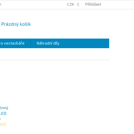
NY OSOBNÍCH ÚDAJŮ
CAMPI-BLOG
CZK
REKLAMACE
Přihlášení
VRÁCENÍ ZBO
Prázdný košík
UPNÍ
K
ro vestavbáře
Náhradní díly
těnný
 LED
ý
 dnů