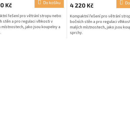
Do košíku
Do
20 Kč
4 220 Kč
tní řešení pro větrání stropu nebo
Kompaktní řešení pro větrání str
h stěn a pro regulaci vlhkosti v
bočních stěn a pro regulaci vlhkost
 místnostech, jako jsou koupelny a
malých místnostech, jako jsou kou
.
sprchy.
O
v
l
á
d
a
c
í
p
r
v
k
y
v
ý
p