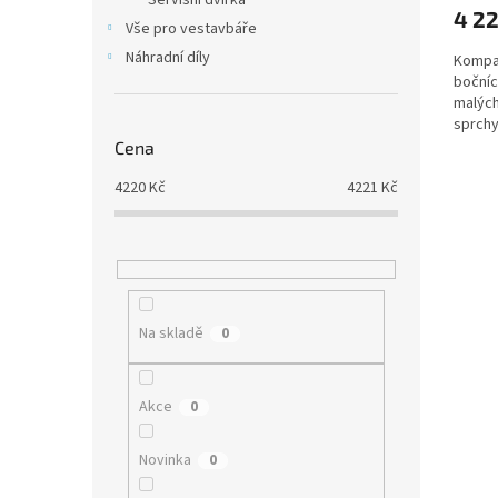
Servisní dvířka
4 2
Vše pro vestavbáře
Náhradní díly
Kompak
bočníc
malých
sprchy
Cena
4220
Kč
4221
Kč
Na skladě
0
Akce
0
Novinka
0