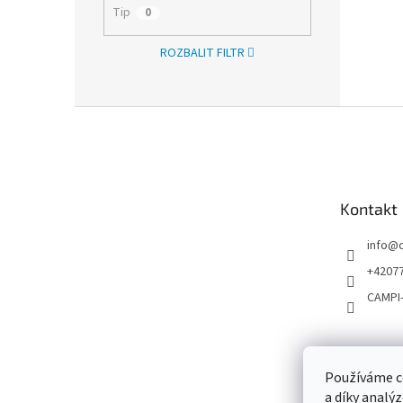
Tip
0
ROZBALIT FILTR
Z
á
p
a
t
Kontakt
í
info
@
+4207
CAMPI
Používáme c
a díky analý