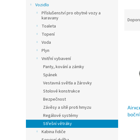
n
Vozidlo
e
Ř
Příslušenství pro obytné vozy a
l
karavany
a
Dopor
z
Toaleta
e
Topení
V
n
Voda
ý
í
Plyn
p
p
Vnitřní vybavení
i
r
s
Panty, kování a zámky
o
p
d
Spánek
r
u
Vestavná světla a žárovky
o
k
Stolové konstrukce
d
t
Bezpečnost
u
ů
Airxc
Závěsy a sítě proti hmyzu
k
boční
t
Regálové systémy
osvět
ů
Střešní větráky
Kabina řidiče