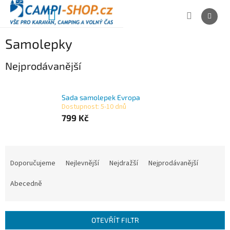
Přejít
na
NÁKUPNÍ
obsah
KOŠÍK
Samolepky
Nejprodávanější
Sada samolepek Evropa
Dostupnost: 5-10 dnů
799 Kč
Ř
a
Doporučujeme
Nejlevnější
Nejdražší
Nejprodávanější
z
e
Abecedně
n
í
p
OTEVŘÍT FILTR