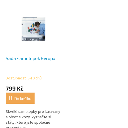
r
o
V
d
ý
u
p
k
i
t
s
ů
p
r
o
d
Sada samolepek Evropa
u
k
t
Dostupnost: 5-10 dnů
ů
799 Kč
Do košíku
Skvělé samolepky pro karavany
a obytné vozy. Vyznačte si
státy, které jste společně