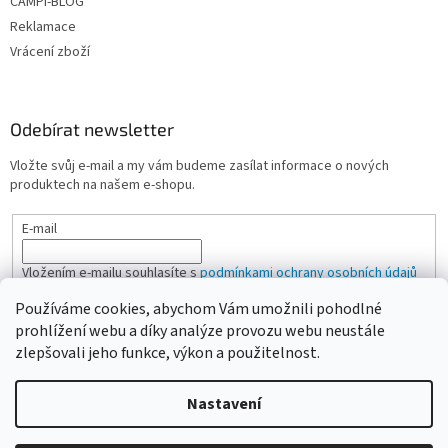
CAMPI-BLOG
Reklamace
Vrácení zboží
Odebírat newsletter
Vložte svůj e-mail a my vám budeme zasílat informace o nových
produktech na našem e-shopu.
E-mail
Vložením e-mailu souhlasíte s
podmínkami ochrany osobních údajů
Používáme cookies, abychom Vám umožnili pohodlné
PŘIHLÁSIT SE
prohlížení webu a díky analýze provozu webu neustále
zlepšovali jeho funkce, výkon a použitelnost.
Nastavení
Vytvořil Shoptet