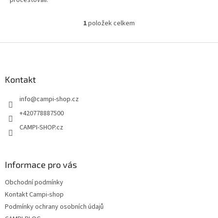
procestovali.
1
položek celkem
O
v
l
Z
á
á
d
p
a
a
Kontakt
c
t
í
info
@
campi-shop.cz
í
p
r
+420778887500
v
CAMPI-SHOP.cz
k
y
v
ý
Informace pro vás
p
i
Obchodní podmínky
s
u
Kontakt Campi-shop
Podmínky ochrany osobních údajů