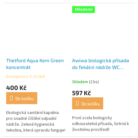
Skladem!
Thetford Aqua Kem Green
Awiwa biologická přísada
koncentrát
do fekální nádrže WC
Mobil 1 L
Dostupnost: 5-10 dnů
Průměrné
Skladem
(2 ks)
hodnocení
400 Kč
produktu
597 Kč
je
Do košíku
4,8
Do košíku
z
5
Ekologická sanitární kapalina
První zcela biologicky
hvězdiček.
pro snadné čištění odpadní
odbouratelná přísada, šetrná k
nádrže. Zelená hygienická
životnímu prostředí!
tekutina, která opravdu funguje!