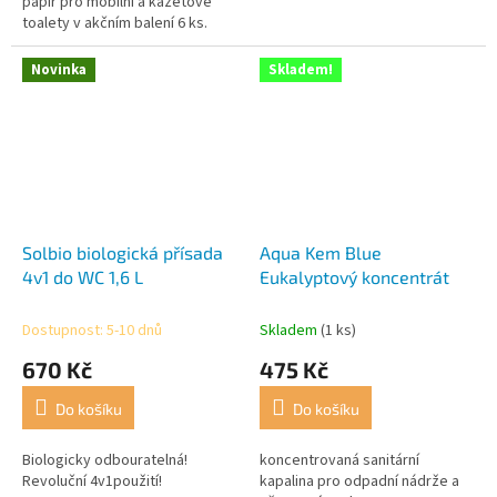
hvězdiček.
hvězdiček.
papír pro mobilní a kazetové
toalety v akčním balení 6 ks.
Novinka
Skladem!
Solbio biologická přísada
Aqua Kem Blue
4v1 do WC 1,6 L
Eukalyptový koncentrát
Dostupnost: 5-10 dnů
Skladem
(1 ks)
670 Kč
475 Kč
Do košíku
Do košíku
Biologicky odbouratelná!
koncentrovaná sanitární
Revoluční 4v1použití!
kapalina pro odpadní nádrže a