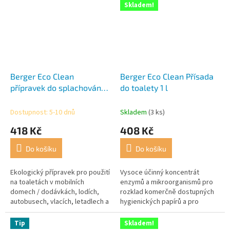
Skladem!
Berger Eco Clean
Berger Eco Clean Přísada
přípravek do splachování 1
do toalety 1 l
l
Dostupnost: 5-10 dnů
Skladem
(3 ks)
418 Kč
408 Kč
Do košíku
Do košíku
Ekologický přípravek pro použití
Vysoce účinný koncentrát
na toaletách v mobilních
enzymů a mikroorganismů pro
domech / dodávkách, lodích,
rozklad komerčně dostupných
autobusech, vlacích, letadlech a
hygienických papírů a pro
nákladních automobilech.
eliminaci nepříjemných pachů.
Vysoce účinný koncentrát
Tip
Skladem!