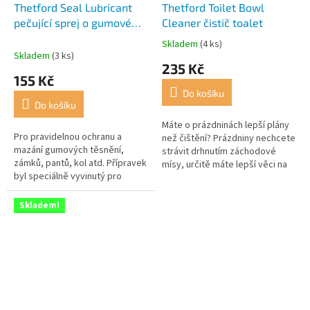
Thetford Seal Lubricant
Thetford Toilet Bowl
pečující sprej o gumové
Cleaner čistič toalet
materiály
Skladem
(4 ks)
Průměrné
Skladem
(3 ks)
hodnocení
235 Kč
produktu
155 Kč
je
Do košíku
4,5
Do košíku
z
5
Máte o prázdninách lepší plány
Pro pravidelnou ochranu a
hvězdiček.
než čištění? Prázdniny nechcete
mazání gumových těsnění,
strávit drhnutím záchodové
zámků, pantů, kol atd. Přípravek
mísy, určitě máte lepší věci na
byl speciálně vyvinutý pro
práci! Z tohoto důvodu Vám
ochranu šoupátkových těsnění
firma Thetford představuje...
toalet před vyschnutím a
Skladem!
zteřením,...