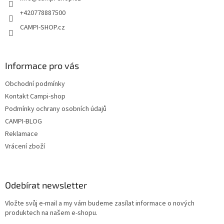
í
p
r
+420778887500
v
CAMPI-SHOP.cz
k
y
v
ý
Informace pro vás
p
i
Obchodní podmínky
s
u
Kontakt Campi-shop
Podmínky ochrany osobních údajů
CAMPI-BLOG
Reklamace
Vrácení zboží
Odebírat newsletter
Vložte svůj e-mail a my vám budeme zasílat informace o nových
produktech na našem e-shopu.