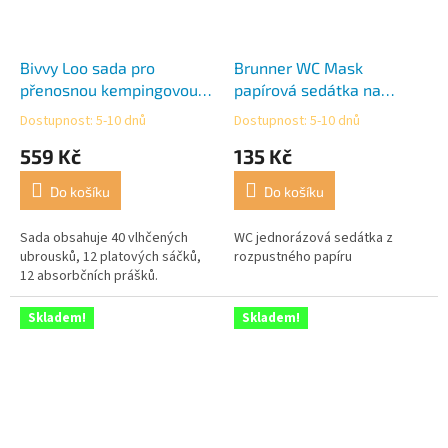
Bivvy Loo sada pro
Brunner WC Mask
přenosnou kempingovou
papírová sedátka na
toaletu
kempingové toalety 20
Dostupnost: 5-10 dnů
Dostupnost: 5-10 dnů
Průměrné
Průměrné
kusů
hodnocení
hodnocení
559 Kč
135 Kč
produktu
produktu
je
je
Do košíku
Do košíku
4,0
5,0
z
z
5
5
Sada obsahuje 40 vlhčených
WC jednorázová sedátka z
hvězdiček.
hvězdiček.
ubrousků, 12 platových sáčků,
rozpustného papíru
12 absorbčních prášků.
Skladem!
Skladem!