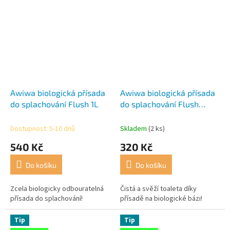
Awiwa biologická přísada
Awiwa biologická přísada
do splachování Flush 1L
do splachování Flush
Spray 0,5 L
Dostupnost: 5-10 dnů
Skladem
(2 ks)
540 Kč
320 Kč
Do košíku
Do košíku
Zcela biologicky odbouratelná
Čistá a svěží toaleta díky
přísada do splachování!
přísadě na biologické bázi!
Tip
Tip