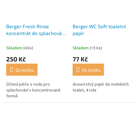
Berger Fresh Rinse
Berger WC Soft toaletní
koncentrát do splachování
papír
- 750 ml
Skladem
(4 ks)
Skladem
(>5 ks)
250 Kč
77 Kč
Do košíku
Do košíku
Účinná péče o vodu pro
dvouvrstvý papír do mobilních
splachování v koncentrované
toalet, 4 role
formě.