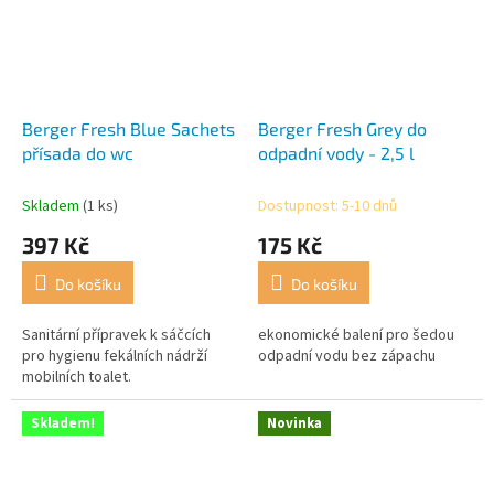
Berger Fresh Blue Sachets
Berger Fresh Grey do
přísada do wc
odpadní vody - 2,5 l
Skladem
(1 ks)
Dostupnost: 5-10 dnů
397 Kč
175 Kč
Do košíku
Do košíku
Sanitární přípravek k sáčcích
ekonomické balení pro šedou
pro hygienu fekálních nádrží
odpadní vodu bez zápachu
mobilních toalet.
Skladem!
Novinka