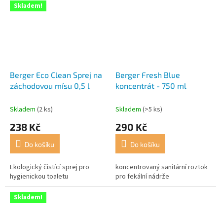
enzymů a...
Skladem!
Berger Eco Clean Sprej na
Berger Fresh Blue
záchodovou mísu 0,5 l
koncentrát - 750 ml
Skladem
(2 ks)
Skladem
(>5 ks)
238 Kč
290 Kč
Do košíku
Do košíku
Ekologický čistící sprej pro
koncentrovaný sanitární roztok
hygienickou toaletu
pro fekální nádrže
Skladem!