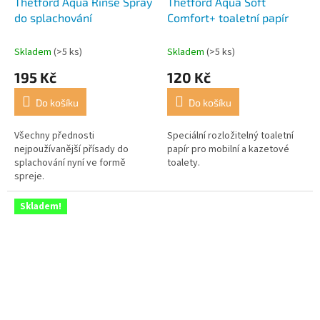
Thetford Aqua Rinse Spray
Thetford Aqua Soft
do splachování
Comfort+ toaletní papír
Skladem
(>5 ks)
Skladem
(>5 ks)
195 Kč
120 Kč
Do košíku
Do košíku
Všechny přednosti
Speciální rozložitelný toaletní
nejpoužívanější přísady do
papír pro mobilní a kazetové
splachování nyní ve formě
toalety.
spreje.
Skladem!