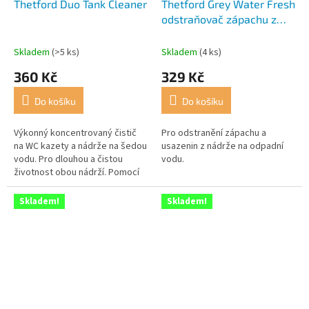
Thetford Duo Tank Cleaner
Thetford Grey Water Fresh
odstraňovač zápachu z
odpadní nádrže
Skladem
(>5 ks)
Skladem
(4 ks)
360 Kč
329 Kč
Do košíku
Do košíku
Výkonný koncentrovaný čistič
Pro odstranění zápachu a
na WC kazety a nádrže na šedou
usazenin z nádrže na odpadní
vodu. Pro dlouhou a čistou
vodu.
životnost obou nádrží. Pomocí
Duo Tank Cleaner Concentrated
odstraníte usazeniny, které se...
Skladem!
Skladem!