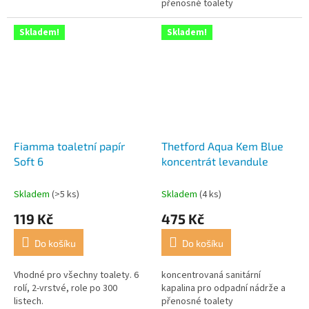
přenosné toalety
Skladem!
Skladem!
Fiamma toaletní papír
Thetford Aqua Kem Blue
Soft 6
koncentrát levandule
Skladem
(>5 ks)
Skladem
(4 ks)
119 Kč
475 Kč
Do košíku
Do košíku
Vhodné pro všechny toalety. 6
koncentrovaná sanitární
rolí, 2-vrstvé, role po 300
kapalina pro odpadní nádrže a
listech.
přenosné toalety