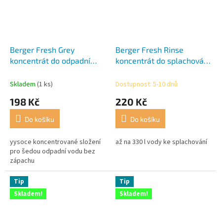
Berger Fresh Grey
Berger Fresh Rinse
koncentrát do odpadní
koncentrát do splachování
vody - 750 ml
- 2,5 l
Skladem
(1 ks)
Dostupnost: 5-10 dnů
198 Kč
220 Kč
Do košíku
Do košíku
yysoce koncentrované složení
až na 330 l vody ke splachování
pro šedou odpadní vodu bez
zápachu
Tip
Tip
Skladem!
Skladem!