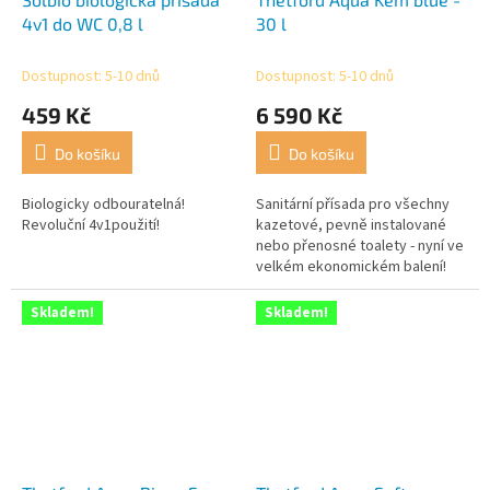
4v1 do WC 0,8 l
30 l
Dostupnost: 5-10 dnů
Dostupnost: 5-10 dnů
459 Kč
6 590 Kč
Do košíku
Do košíku
Biologicky odbouratelná!
Sanitární přísada pro všechny
Revoluční 4v1použití!
kazetové, pevně instalované
nebo přenosné toalety - nyní ve
velkém ekonomickém balení!
Skladem!
Skladem!