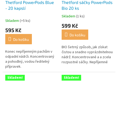
Thetford PowerPods Blue
Thetford sáčky PowerPods
- 20 kapslí
Bio 20 ks
Skladem
(1 ks)
Průměrné
Skladem
(>5 ks)
hodnocení
599 Kč
produktu
595 Kč
je
Do košíku
2,0
Do košíku
z
5
BIO šetrný způsob, jak získat
Konec nepříjemným pachům v
hvězdiček.
čistou a snadno vyprázdnitelnou
odpadní nádrži. Koncentrovaný
nádrž. Koncentrované a a zcela
a pohodlný, vodou ředitelný
rozpustné sáčky. Nepříjemné
přípravek.
pachy jsou minulostí!
Skladem!
Skladem!