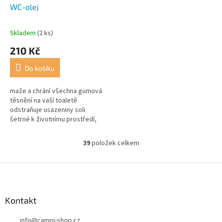
WC-olej
Skladem
(2 ks)
Průměrné
hodnocení
210 Kč
produktu
je
Do košíku
5,0
z
5
maže a chrání všechna gumová
hvězdiček.
těsnění na vaší toaletě
odstraňuje usazeniny soli
šetrné k životnímu prostředí,
protože recept je založen na
přírodním oleji
39
položek celkem
O
v
l
Z
á
á
d
p
a
a
Kontakt
c
t
í
info
@
campi-shop.cz