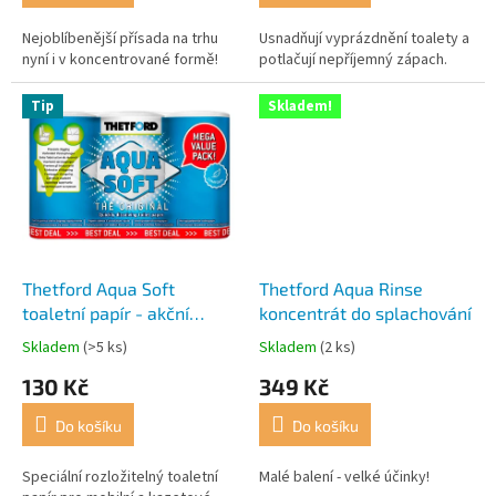
Nejoblíbenější přísada na trhu
Usnadňují vyprázdnění toalety a
nyní i v koncentrované formě!
potlačují nepříjemný zápach.
Tip
Skladem!
Thetford Aqua Soft
Thetford Aqua Rinse
toaletní papír - akční
koncentrát do splachování
balení 6 ks
Skladem
(>5 ks)
Skladem
(2 ks)
Průměrné
Průměrné
hodnocení
hodnocení
130 Kč
349 Kč
produktu
produktu
je
je
Do košíku
Do košíku
4,7
5,0
z
z
5
5
Speciální rozložitelný toaletní
Malé balení - velké účinky!