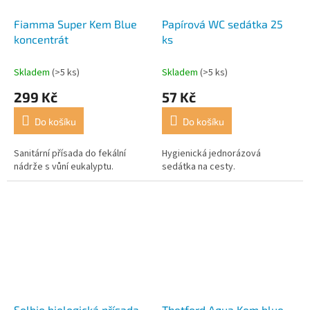
Fiamma Super Kem Blue
Papírová WC sedátka 25
koncentrát
ks
Skladem
(>5 ks)
Skladem
(>5 ks)
299 Kč
57 Kč
Do košíku
Do košíku
Sanitární přísada do fekální
Hygienická jednorázová
nádrže s vůní eukalyptu.
sedátka na cesty.
Solbio biologická přísada
Thetford Aqua Kem blue -