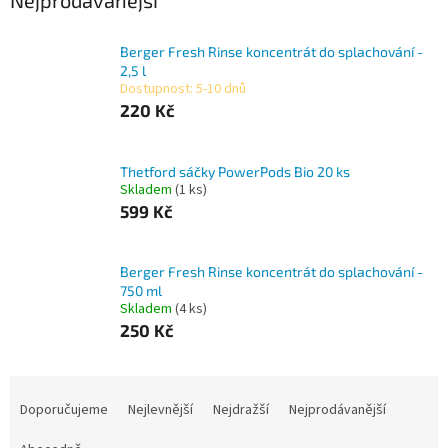
Berger Fresh Rinse koncentrát do splachování -
2,5 l
Dostupnost: 5-10 dnů
220 Kč
Thetford sáčky PowerPods Bio 20 ks
Skladem
(1 ks)
599 Kč
Berger Fresh Rinse koncentrát do splachování -
750 ml
Skladem
(4 ks)
250 Kč
Ř
a
Doporučujeme
Nejlevnější
Nejdražší
Nejprodávanější
z