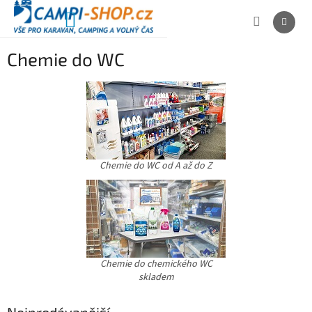
Přejít
na
NÁKUPNÍ
obsah
KOŠÍK
Chemie do WC
Chemie do WC od A až do Z
Chemie do chemického WC
skladem
Nejprodávanější