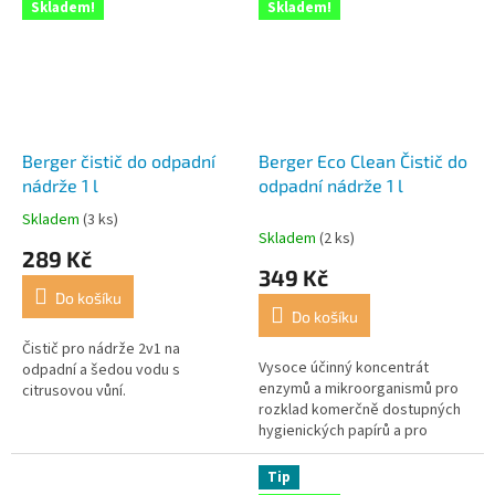
Skladem!
Skladem!
Berger čistič do odpadní
Berger Eco Clean Čistič do
nádrže 1 l
odpadní nádrže 1 l
Skladem
(3 ks)
Průměrné
Skladem
(2 ks)
hodnocení
289 Kč
produktu
349 Kč
je
Do košíku
5,0
Do košíku
z
5
Čistič pro nádrže 2v1 na
Vysoce účinný koncentrát
hvězdiček.
odpadní a šedou vodu s
enzymů a mikroorganismů pro
citrusovou vůní.
rozklad komerčně dostupných
hygienických papírů a pro
eliminaci nepříjemných pachů.
Tip