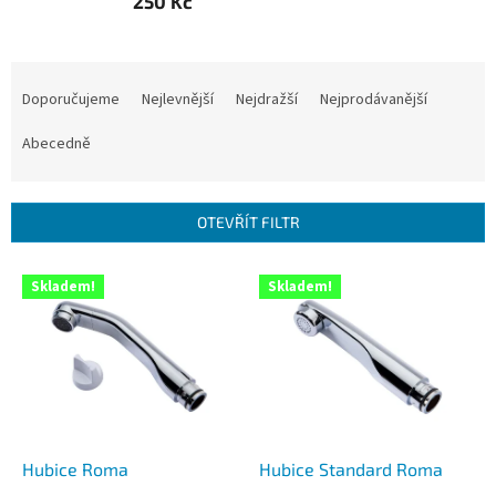
250 Kč
Ř
a
Doporučujeme
Nejlevnější
Nejdražší
Nejprodávanější
z
e
Abecedně
n
í
p
OTEVŘÍT FILTR
r
o
V
Skladem!
Skladem!
d
ý
u
p
k
i
t
s
ů
p
r
o
d
Hubice Roma
Hubice Standard Roma
u