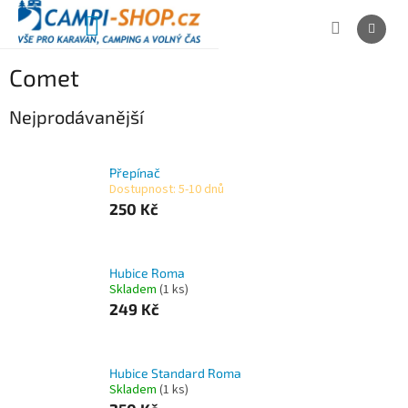
Přejít
na
NÁKUPNÍ
obsah
KOŠÍK
Comet
Nejprodávanější
Přepínač
Dostupnost: 5-10 dnů
250 Kč
Hubice Roma
Skladem
(1 ks)
249 Kč
Hubice Standard Roma
Skladem
(1 ks)