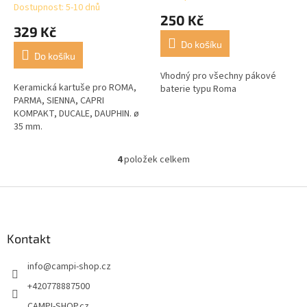
Dostupnost: 5-10 dnů
hodnocení
250 Kč
produktu
329 Kč
je
Do košíku
4,3
Do košíku
z
5
Vhodný pro všechny pákové
Keramická kartuše pro ROMA,
hvězdiček.
baterie typu Roma
PARMA, SIENNA, CAPRI
KOMPAKT, DUCALE, DAUPHIN. ø
35 mm.
4
položek celkem
O
v
l
Z
á
á
d
p
a
a
Kontakt
c
t
í
info
@
campi-shop.cz
í
p
r
+420778887500
v
CAMPI-SHOP.cz