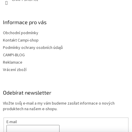
k
y
v
ý
Informace pro vás
p
i
Obchodní podmínky
s
u
Kontakt Campi-shop
Podmínky ochrany osobních údajů
CAMPI-BLOG
Reklamace
Vrácení zboží
Odebírat newsletter
Vložte svůj e-mail a my vám budeme zasílat informace o nových
produktech na našem e-shopu.
E-mail