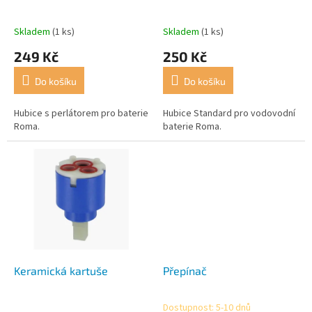
k
t
Skladem
(1 ks)
Skladem
(1 ks)
ů
249 Kč
250 Kč
Do košíku
Do košíku
Hubice s perlátorem pro baterie
Hubice Standard pro vodovodní
Roma.
baterie Roma.
Keramická kartuše
Přepínač
Dostupnost: 5-10 dnů
Průměrné