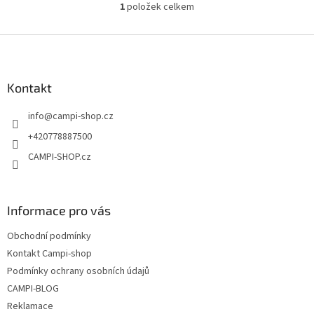
1
položek celkem
O
v
l
Z
á
á
d
p
a
a
Kontakt
c
t
í
info
@
campi-shop.cz
í
p
r
+420778887500
v
CAMPI-SHOP.cz
k
y
v
ý
Informace pro vás
p
i
Obchodní podmínky
s
u
Kontakt Campi-shop
Podmínky ochrany osobních údajů
CAMPI-BLOG
Reklamace