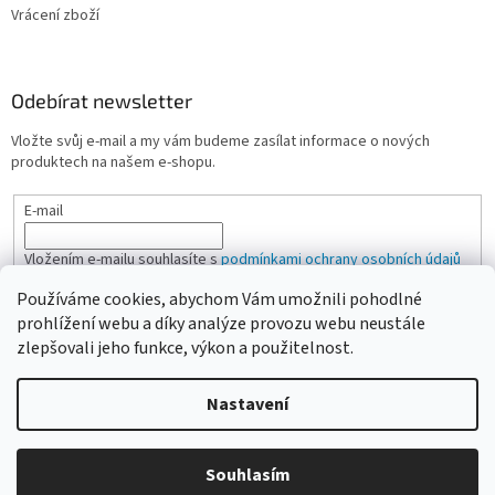
Vrácení zboží
Odebírat newsletter
Vložte svůj e-mail a my vám budeme zasílat informace o nových
produktech na našem e-shopu.
E-mail
Vložením e-mailu souhlasíte s
podmínkami ochrany osobních údajů
Používáme cookies, abychom Vám umožnili pohodlné
PŘIHLÁSIT SE
prohlížení webu a díky analýze provozu webu neustále
zlepšovali jeho funkce, výkon a použitelnost.
Nastavení
Vytvořil Shoptet
Vážení zákazníci, pokud na eshopu nenajdete žádanou položku,
Souhlasím
Copyright 2026
CAMPI-SHOP.cz
. Všechna práva vyhrazena.
neváhejte ji poptat přes kontaktní formulář nebo email.