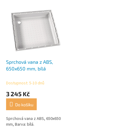
r
o
V
d
ý
u
p
k
i
t
s
ů
p
r
o
d
Sprchová vana z ABS,
u
650x650 mm, bílá
k
t
Dostupnost: 5-10 dnů
ů
3 245 Kč
Do košíku
Sprchová vana z ABS, 650x650
mm, Barva: bílá.