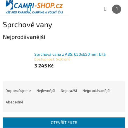
Přejít
na
NÁKUPNÍ
obsah
KOŠÍK
Sprchové vany
Nejprodávanější
Sprchová vana z ABS, 650x650 mm, bílá
Dostupnost: 5-10 dnů
3 245 Kč
Ř
a
Doporučujeme
Nejlevnější
Nejdražší
Nejprodávanější
z
e
Abecedně
n
í
p
OTEVŘÍT FILTR