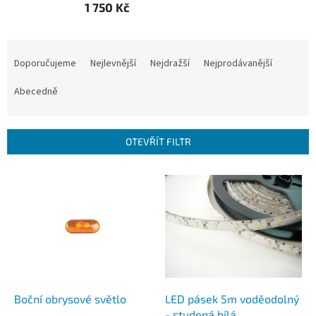
1 750 Kč
Ř
a
Doporučujeme
Nejlevnější
Nejdražší
Nejprodávanější
z
e
Abecedně
n
í
p
OTEVŘÍT FILTR
r
o
V
d
ý
u
p
k
i
t
s
ů
p
r
o
d
Boční obrysové světlo
LED pásek 5m voděodolný
u
- studená bílá