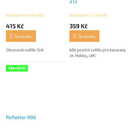
272
Dostupnost: 5-10 dnů
Dostupnost: 5-10 dnů
415 Kč
359 Kč
Do košíku
Do košíku
Obrysové světlo čiré
bílé poziční světlo pro karavany
zn. Hobby, LMC
Skladem!
Reflektor R86