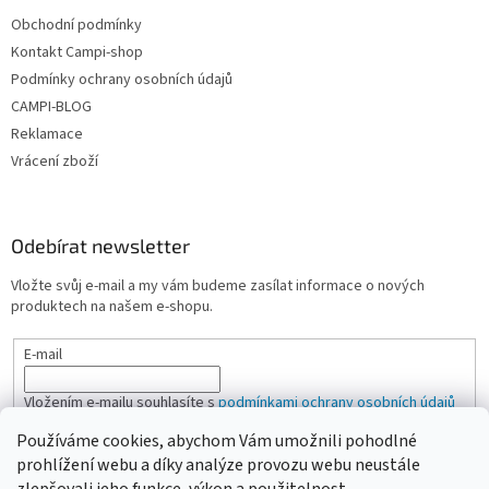
i
Obchodní podmínky
s
u
Kontakt Campi-shop
Podmínky ochrany osobních údajů
CAMPI-BLOG
Reklamace
Vrácení zboží
Odebírat newsletter
Vložte svůj e-mail a my vám budeme zasílat informace o nových
produktech na našem e-shopu.
E-mail
Vložením e-mailu souhlasíte s
podmínkami ochrany osobních údajů
Používáme cookies, abychom Vám umožnili pohodlné
PŘIHLÁSIT SE
prohlížení webu a díky analýze provozu webu neustále