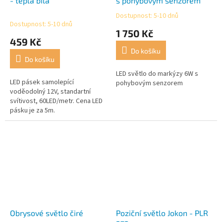
- teplá bílá
s pohybovým senzorem
Dostupnost: 5-10 dnů
Průměrné
Dostupnost: 5-10 dnů
hodnocení
1 750 Kč
produktu
459 Kč
je
Do košíku
5,0
Do košíku
z
5
LED světlo do markýzy 6W s
LED pásek samolepící
hvězdiček.
pohybovým senzorem
voděodolný 12V, standartní
svítivost, 60LED/metr. Cena LED
pásku je za 5m.
Obrysové světlo čiré
Poziční světlo Jokon - PLR