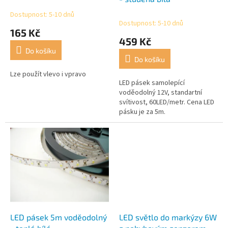
k
Dostupnost: 5-10 dnů
Průměrné
t
Dostupnost: 5-10 dnů
hodnocení
165 Kč
ů
produktu
459 Kč
je
Do košíku
5,0
Do košíku
z
5
Lze použít vlevo i vpravo
LED pásek samolepící
hvězdiček.
voděodolný 12V, standartní
svítivost, 60LED/metr. Cena LED
pásku je za 5m.
LED pásek 5m voděodolný
LED světlo do markýzy 6W