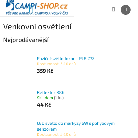
Přejít
na
NÁKUPNÍ
obsah
KOŠÍK
Venkovní osvětlení
Nejprodávanější
Poziční světlo Jokon - PLR 272
Dostupnost: 5-10 dnů
359 Kč
Reflektor R86
Skladem
(1 ks)
44 Kč
LED světlo do markýzy 6W s pohybovým
senzorem
Dostupnost: 5-10 dnů