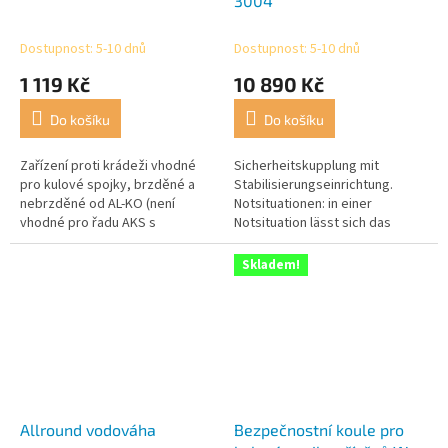
3004
Dostupnost: 5-10 dnů
Dostupnost: 5-10 dnů
1 119 Kč
10 890 Kč
Do košíku
Do košíku
Zařízení proti krádeži vhodné
Sicherheitskupplung mit
pro kulové spojky, brzděné a
Stabilisierungseinrichtung.
nebrzděné od AL-KO (není
Notsituationen: in einer
vhodné pro řadu AKS s
Notsituation lässt sich das
ochranou proti převrácení) a
Gespann mit der AKS schneller
jiných výrobců.
beruhigen. Zudem erlaubt die...
Skladem!
Allround vodováha
Bezpečnostní koule pro