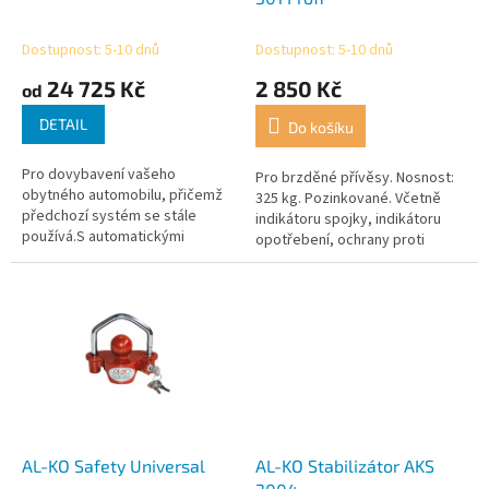
k
t
Dostupnost: 5-10 dnů
Dostupnost: 5-10 dnů
ů
24 725 Kč
2 850 Kč
od
DETAIL
Do košíku
Pro dovybavení vašeho
Pro brzděné přívěsy. Nosnost:
obytného automobilu, přičemž
325 kg. Pozinkované. Včetně
předchozí systém se stále
indikátoru spojky, indikátoru
používá.S automatickými
opotřebení, ochrany proti
3bodovými pásy, také pro
falešnému zamykání. Měkký dok
připevnění dětských sedaček.
a zařízení proti krádeži jsou...
Popruhy jsou ukryty v...
AL-KO Safety Universal
AL-KO Stabilizátor AKS