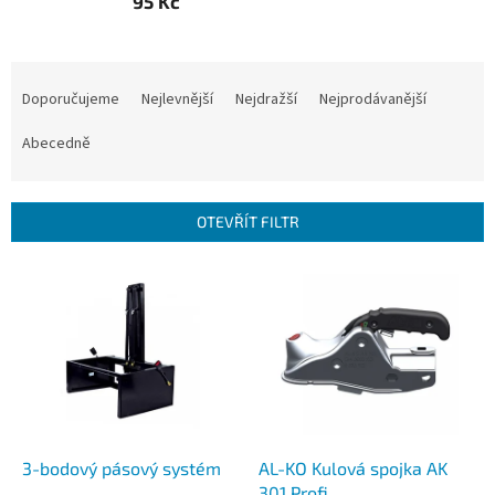
95 Kč
Ř
a
Doporučujeme
Nejlevnější
Nejdražší
Nejprodávanější
z
e
Abecedně
n
í
p
OTEVŘÍT FILTR
r
o
V
d
ý
u
p
k
i
t
s
ů
p
r
o
d
3-bodový pásový systém
AL-KO Kulová spojka AK
u
301 Profi