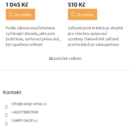
1 045 Kč
510 Kč
Do košíku
Do košíku
Podle zákona musí břemena
Zařízení proti krádeži je vhodné
vyčnívající dozadu, jako jsou
pro všechny spojovací
jízdní kola, surfovací prkna atd.,
systémy.Tlakově lité zařízení
být opatřena reflexní
proti krádeži je zabezpečeno
výstražnou značkou. Ve
pomocí přiloženého
stabilním kovovém provedení s
šestihranného klíče a poté
22
položek celkem
O
reflexní...
zajištěno...
v
l
Z
á
á
d
p
a
a
Kontakt
c
t
í
info
@
campi-shop.cz
í
p
r
+420778887500
v
CAMPI-SHOP.cz
k
y