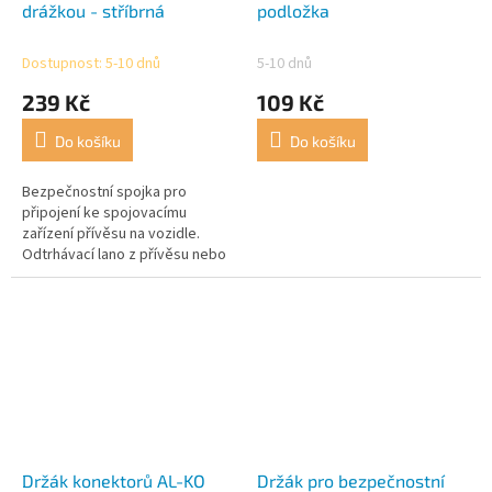
drážkou - stříbrná
podložka
Dostupnost: 5-10 dnů
5-10 dnů
239 Kč
109 Kč
Do košíku
Do košíku
Bezpečnostní spojka pro
připojení ke spojovacímu
zařízení přívěsu na vozidle.
Odtrhávací lano z přívěsu nebo
karavanu prochází záhybem.
Povinné v Nizozemsku.
Držák konektorů AL-KO
Držák pro bezpečnostní