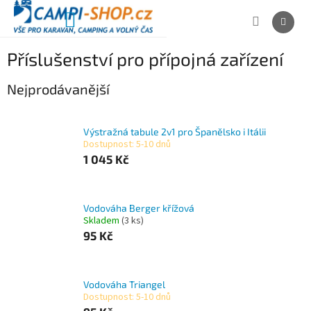
Přejít
na
NÁKUPNÍ
obsah
KOŠÍK
Příslušenství pro přípojná zařízení
Nejprodávanější
Výstražná tabule 2v1 pro Španělsko i Itálii
Dostupnost: 5-10 dnů
1 045 Kč
Vodováha Berger křížová
Skladem
(3 ks)
95 Kč
Vodováha Triangel
Dostupnost: 5-10 dnů