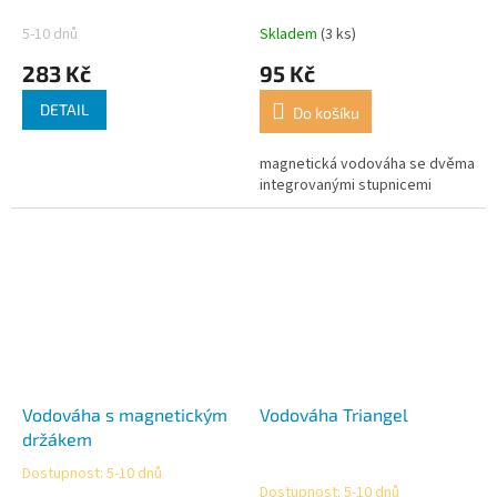
5-10 dnů
Skladem
(3 ks)
283 Kč
95 Kč
DETAIL
Do košíku
magnetická vodováha se dvěma
integrovanými stupnicemi
Vodováha s magnetickým
Vodováha Triangel
držákem
Dostupnost: 5-10 dnů
Průměrné
Dostupnost: 5-10 dnů