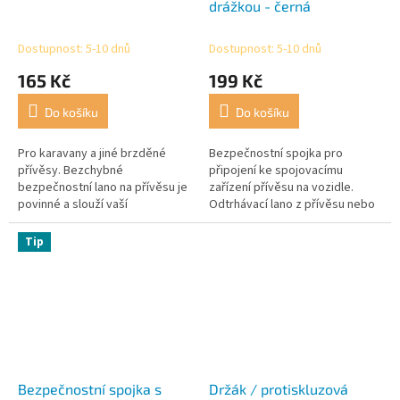
drážkou - černá
Dostupnost: 5-10 dnů
Dostupnost: 5-10 dnů
165 Kč
199 Kč
Do košíku
Do košíku
Pro karavany a jiné brzděné
Bezpečnostní spojka pro
přívěsy. Bezchybné
připojení ke spojovacímu
bezpečnostní lano na přívěsu je
zařízení přívěsu na vozidle.
povinné a slouží vaší
Odtrhávací lano z přívěsu nebo
bezpečnosti i bezpečnosti
karavanu prochází záhybem.
ostatních!
Povinné v Nizozemsku.
Tip
Bezpečnostní spojka s
Držák / protiskluzová