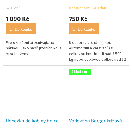
sada 2 kusů
5-10 dnů
Dostupnost: 5-10 dnů
1 090 Kč
750 Kč
Do košíku
Do košíku
Pro označení přečnívajícího
U souprav vozidel (např.
nákladu, jako např. jízdních kol a
Automobilů a karavanů) s
prodlouženýc
celkovou hmotností nad 3 500
kg nebo celkovou délkou nad 12
m, zejména ve Španělsku, musí
být zadní část vozidla
Skladem!
označena...
Rohožka do kabiny řidiče
Vodováha Berger křížová