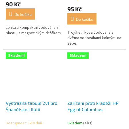
hodnocení
90 Kč
produktu
95 Kč
je
Do košíku
5,0
Do košíku
z
5
Lehká a kompaktní vodováha z
Trojúhelníková vodováha s
hvězdiček.
plastu, s magnetickým držákem.
dvěma vodováhami kolmými na
sebe.
Skladem!
Skladem!
Výstražná tabule 2v1 pro
Zařízení proti krádeži HP
Španělsko i Itálii
Egg of Columbus
Dostupnost: 5-10 dnů
Skladem
(4 ks)