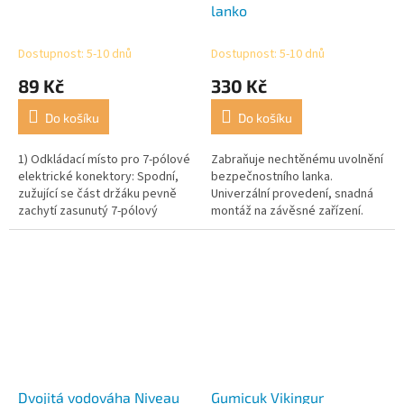
lanko
Dostupnost: 5-10 dnů
Dostupnost: 5-10 dnů
89 Kč
330 Kč
Do košíku
Do košíku
1) Odkládací místo pro 7-pólové
Zabraňuje nechtěnému uvolnění
elektrické konektory: Spodní,
bezpečnostního lanka.
zužující se část držáku pevně
Univerzální provedení, snadná
zachytí zasunutý 7-pólový
montáž na závěsné zařízení.
elektrický konektor. 2)
Odkládací místo pro 13-pólové...
Dvojitá vodováha Niveau
Gumicuk Vikingur