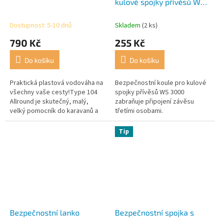
kulové spojky přívěsů WS
3000
Dostupnost: 5-10 dnů
Skladem
(2 ks)
790 Kč
255 Kč
Do košíku
Do košíku
Praktická plastová vodováha na
Bezpečnostní koule pro kulové
všechny vaše cesty!Type 104
spojky přívěsů WS 3000
Allround je skutečný, malý,
zabraňuje připojení závěsu
velký pomocník do karavanů a
třetími osobami.
mobilních domů, do domácnosti
i do dílny.
Tip
Bezpečnostní lanko
Bezpečnostní spojka s