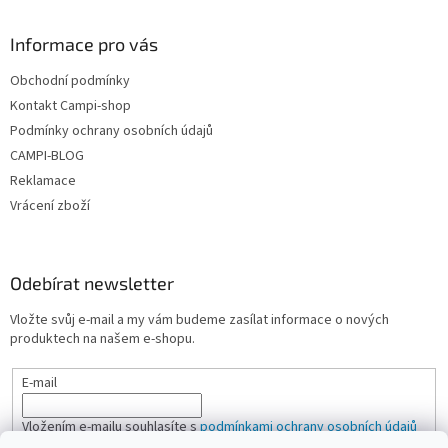
v
ý
Informace pro vás
p
i
Obchodní podmínky
s
u
Kontakt Campi-shop
Podmínky ochrany osobních údajů
CAMPI-BLOG
Reklamace
Vrácení zboží
Odebírat newsletter
Vložte svůj e-mail a my vám budeme zasílat informace o nových
produktech na našem e-shopu.
E-mail
Vložením e-mailu souhlasíte s
podmínkami ochrany osobních údajů