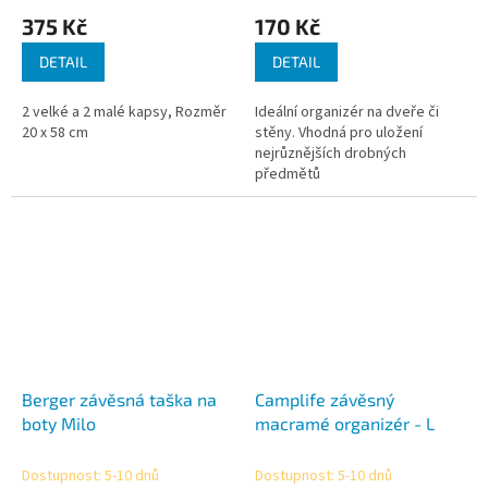
375 Kč
170 Kč
DETAIL
DETAIL
2 velké a 2 malé kapsy, Rozměr
Ideální organizér na dveře či
20 x 58 cm
stěny. Vhodná pro uložení
nejrůznějších drobných
předmětů
Berger závěsná taška na
Camplife závěsný
boty Milo
macramé organizér - L
Dostupnost: 5-10 dnů
Dostupnost: 5-10 dnů