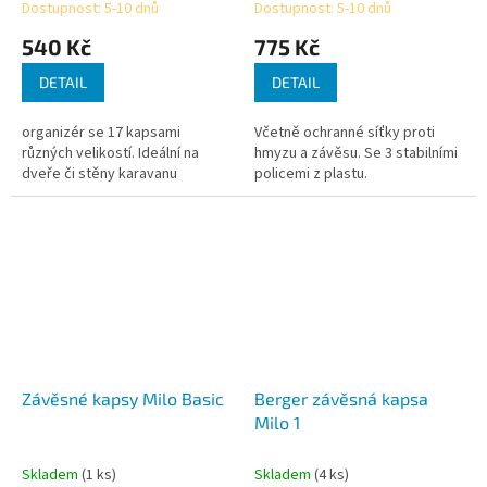
Dostupnost: 5-10 dnů
Dostupnost: 5-10 dnů
540 Kč
775 Kč
DETAIL
DETAIL
organizér se 17 kapsami
Včetně ochranné síťky proti
různých velikostí. Ideální na
hmyzu a závěsu. Se 3 stabilními
dveře či stěny karavanu
policemi z plastu.
Závěsné kapsy Milo Basic
Berger závěsná kapsa
Milo 1
Skladem
(1 ks)
Skladem
(4 ks)