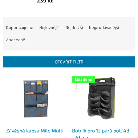
239 Kč
Ř
a
Doporučujeme
Nejlevnější
Nejdražší
Nejprodávanější
z
e
Abecedně
n
í
p
OTEVŘÍT FILTR
r
o
V
Skladem!
d
ý
u
p
k
i
t
s
ů
p
r
o
d
Závěsná kapsa Milo Multi
Botník pro 12 párů bot, 48
u
x 86 cm