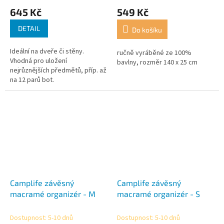
645 Kč
549 Kč
DETAIL
Do košíku
Ideální na dveře či stěny.
ručně vyráběné ze 100%
Vhodná pro uložení
bavlny, rozměr 140 x 25 cm
nejrůznějších předmětů, příp. až
na 12 parů bot.
Camplife závěsný
Camplife závěsný
macramé organizér - M
macramé organizér - S
Dostupnost: 5-10 dnů
Dostupnost: 5-10 dnů