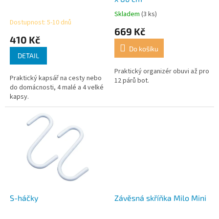
k
Skladem
(3 ks)
Průměrné
t
Dostupnost: 5-10 dnů
hodnocení
669 Kč
ů
produktu
410 Kč
je
Do košíku
4,1
DETAIL
z
5
Praktický organizér obuvi až pro
Praktický kapsář na cesty nebo
hvězdiček.
12 párů bot.
do domácnosti, 4 malé a 4 velké
kapsy.
S-háčky
Závěsná skříňka Milo Mini