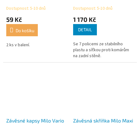
Dostupnost: 5-10 dnů
Dostupnost: 5-10 dnů
59 Kč
1 170 Kč
DETAIL
Do košíku
Se 7 policemi ze stabilního
2 ks v balení.
plastu a síťkou proti komárům
na zadní stěně.
Závěsné kapsy Milo Vario
Závěsná skříňka Milo Maxi