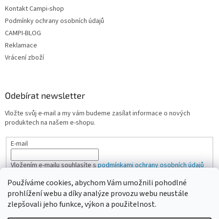
u
Kontakt Campi-shop
Podmínky ochrany osobních údajů
CAMPI-BLOG
Reklamace
Vrácení zboží
Odebírat newsletter
Vložte svůj e-mail a my vám budeme zasílat informace o nových
produktech na našem e-shopu.
E-mail
Vložením e-mailu souhlasíte s
podmínkami ochrany osobních údajů
Používáme cookies, abychom Vám umožnili pohodlné
PŘIHLÁSIT SE
prohlížení webu a díky analýze provozu webu neustále
zlepšovali jeho funkce, výkon a použitelnost.