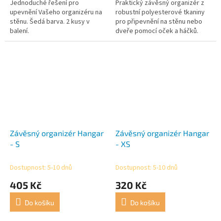
Jednoduché řešení pro
Praktický závěsný organizér z
upevnění Vašeho organizéru na
robustní polyesterové tkaniny
stěnu. Šedá barva. 2 kusy v
pro připevnění na stěnu nebo
balení.
dveře pomocí oček a háčků.
Závěsný organizér Hangar
Závěsný organizér Hangar
- S
- XS
Dostupnost: 5-10 dnů
Dostupnost: 5-10 dnů
405 Kč
320 Kč
Do košíku
Do košíku