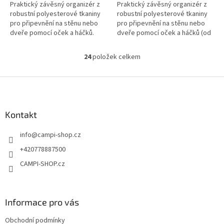
Praktický závěsný organizér z
Praktický závěsný organizér z
robustní polyesterové tkaniny
robustní polyesterové tkaniny
pro připevnění na stěnu nebo
pro připevnění na stěnu nebo
dveře pomocí oček a háčků.
dveře pomocí oček a háčků (od
velikosti.
24
položek celkem
O
v
l
Z
á
á
d
p
a
a
Kontakt
c
t
í
info
@
campi-shop.cz
í
p
r
+420778887500
v
CAMPI-SHOP.cz
k
y
v
ý
Informace pro vás
p
i
Obchodní podmínky
s