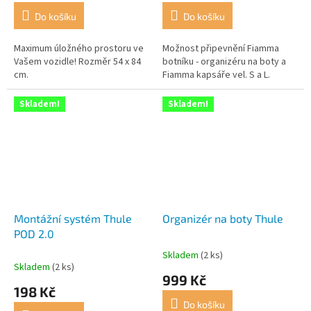
Do košíku
Do košíku
Maximum úložného prostoru ve
Možnost připevnění Fiamma
Vašem vozidle! Rozměr 54 x 84
botníku - organizéru na boty a
cm.
Fiamma kapsáře vel. S a L.
Skladem!
Skladem!
Montážní systém Thule
Organizér na boty Thule
POD 2.0
Skladem
(2 ks)
Průměrné
Skladem
(2 ks)
hodnocení
999 Kč
produktu
198 Kč
je
Do košíku
5,0