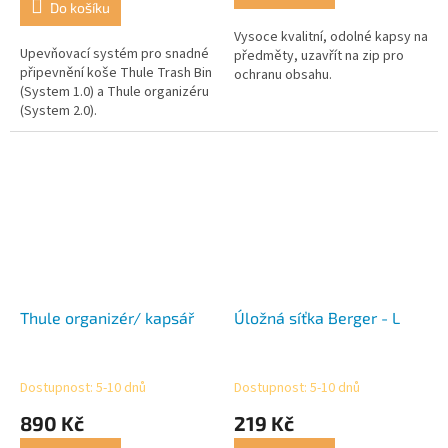
Do košíku
z
5
Vysoce kvalitní, odolné kapsy na
Upevňovací systém pro snadné
hvězdiček.
předměty, uzavřít na zip pro
připevnění koše Thule Trash Bin
ochranu obsahu.
(System 1.0) a Thule organizéru
(System 2.0).
Thule organizér/ kapsář
Úložná síťka Berger - L
Dostupnost: 5-10 dnů
Dostupnost: 5-10 dnů
890 Kč
219 Kč