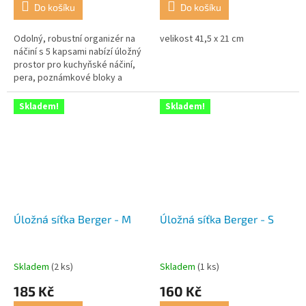
Do košíku
Do košíku
Odolný, robustní organizér na
velikost 41,5 x 21 cm
náčiní s 5 kapsami nabízí úložný
prostor pro kuchyňské náčiní,
pera, poznámkové bloky a
mnoho dalších často
používaných předmětů.
Skladem!
Skladem!
Úložná síťka Berger - M
Úložná síťka Berger - S
Skladem
(2 ks)
Skladem
(1 ks)
185 Kč
160 Kč