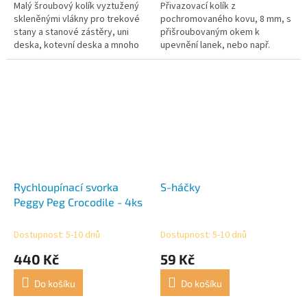
Malý šroubový kolík vyztužený
Přivazovací kolík z
skleněnými vlákny pro trekové
pochromovaného kovu, 8 mm, s
stany a stanové zástěry, uni
přišroubovaným okem k
deska, kotevní deska a mnoho
upevnění lanek, nebo např.
dalšího.
psích vodítek.
Rychloupínací svorka
S-háčky
Peggy Peg Crocodile - 4ks
Dostupnost: 5-10 dnů
Dostupnost: 5-10 dnů
440 Kč
59 Kč
Do košíku
Do košíku