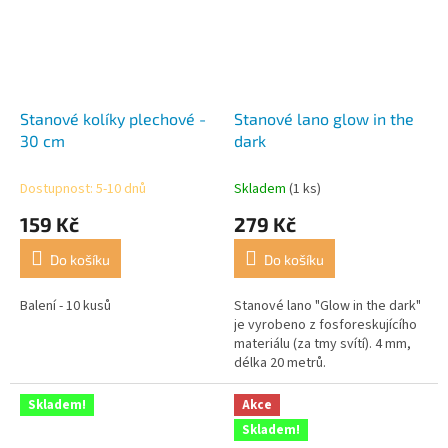
Stanové kolíky plechové -
Stanové lano glow in the
30 cm
dark
Dostupnost: 5-10 dnů
Skladem
(1 ks)
159 Kč
279 Kč
Do košíku
Do košíku
Balení - 10 kusů
Stanové lano "Glow in the dark"
je vyrobeno z fosforeskujícího
materiálu (za tmy svítí). 4 mm,
délka 20 metrů.
Skladem!
Akce
Skladem!