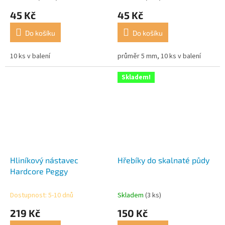
45 Kč
45 Kč
Do košíku
Do košíku
10 ks v balení
průměr 5 mm, 10 ks v balení
Skladem!
Hliníkový nástavec
Hřebíky do skalnaté půdy
Hardcore Peggy
Dostupnost: 5-10 dnů
Skladem
(3 ks)
219 Kč
150 Kč