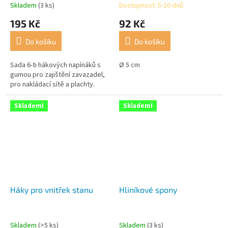
Skladem
(3 ks)
Dostupnost: 5-10 dnů
195 Kč
92 Kč
Do košíku
Do košíku
Sada 6-ti hákových napínáků s
Ø 5 cm
gumou pro zajištění zavazadel,
pro nakládací sítě a plachty.
Skladem!
Skladem!
Háky pro vnitřek stanu
Hliníkové spony
Skladem
(>5 ks)
Skladem
(3 ks)