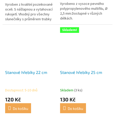
Vyrobeno z vysoce pevného
Vyroben z kvalitní pozinkované
polypropylenového multifilu, Ø
oceli. S nášlapnou a vytahovací
2,5 mm.Dostupné v různých
rukojetí. Vhodný pro všechny
délkách.
slunečníky s průměrem trubky
až 30 mm.
Skladem!
Stanové hřebíky 22 cm
Stanové hřebíky 25 cm
Dostupnost: 5-10 dnů
Skladem
(3 ks)
120 Kč
130 Kč
Do košíku
Do košíku