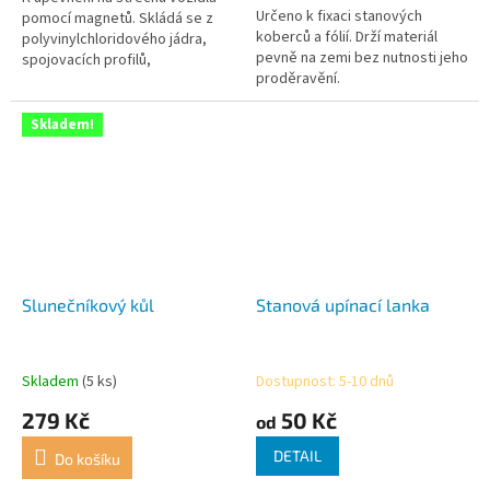
Určeno k fixaci stanových
hvězdiček.
pomocí magnetů. Skládá se z
koberců a fólií. Drží materiál
polyvinylchloridového jádra,
pevně na zemi bez nutnosti jeho
spojovacích profilů,
proděravění.
magnetových segmentů a
textilních kédrů (100 %
polyester).
Skladem!
Slunečníkový kůl
Stanová upínací lanka
Skladem
(5 ks)
Dostupnost: 5-10 dnů
279 Kč
50 Kč
od
DETAIL
Do košíku