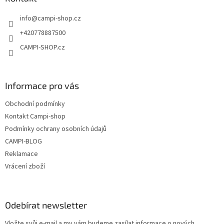
c
t
í
info
@
campi-shop.cz
í
p
r
+420778887500
v
CAMPI-SHOP.cz
k
y
v
ý
Informace pro vás
p
i
Obchodní podmínky
s
u
Kontakt Campi-shop
Podmínky ochrany osobních údajů
CAMPI-BLOG
Reklamace
Vrácení zboží
Odebírat newsletter
Vložte svůj e-mail a my vám budeme zasílat informace o nových