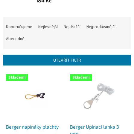
184 Kč
Ř
a
Doporučujeme
Nejlevnější
Nejdražší
Nejprodávanější
z
e
Abecedně
n
í
p
OTEVŘÍT FILTR
r
o
V
Skladem!
Skladem!
d
ý
u
p
k
i
t
s
ů
p
r
o
d
Berger napínáky plachty
Berger Upínací lanka 3
u
mm