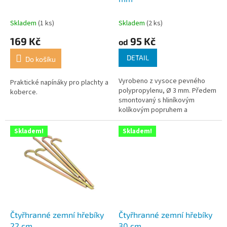
k
t
Skladem
(1 ks)
Skladem
(2 ks)
ů
169 Kč
95 Kč
od
DETAIL
Do košíku
Vyrobeno z vysoce pevného
Praktické napínáky pro plachty a
polypropylenu, Ø 3 mm. Předem
koberce.
smontovaný s hliníkovým
kolíkovým popruhem a
hliníkovým napínákem se třemi
otvory. Balení po 4 kusech.
Skladem!
Skladem!
Čtyřhranné zemní hřebíky
Čtyřhranné zemní hřebíky
22 cm
30 cm