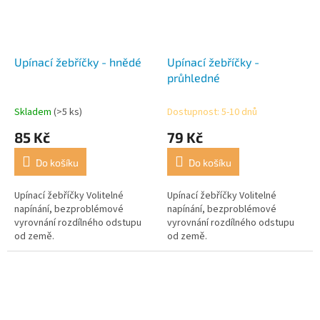
Upínací žebříčky - hnědé
Upínací žebříčky -
průhledné
Skladem
(>5 ks)
Dostupnost: 5-10 dnů
85 Kč
79 Kč
Do košíku
Do košíku
Upínací žebříčky Volitelné
Upínací žebříčky Volitelné
napínání, bezproblémové
napínání, bezproblémové
vyrovnání rozdílného odstupu
vyrovnání rozdílného odstupu
od země.
od země.