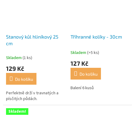
Stanový kůl hliníkový 25
Tříhranné kolíky - 30cm
cm
Skladem
(>5 ks)
Průměrné
Skladem
(1 ks)
hodnocení
127 Kč
produktu
129 Kč
je
Do košíku
4,7
Do košíku
z
5
Balení 6 kusů
Perfektně drží v travnatých a
hvězdiček.
písčitých půdách.
Skladem!