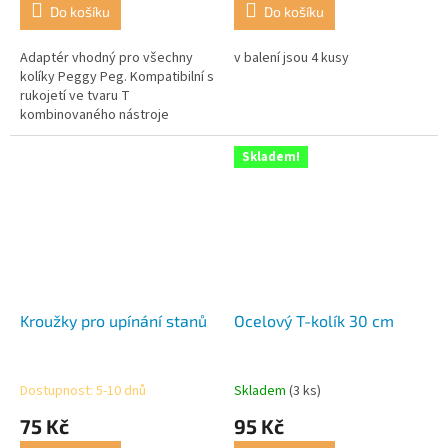
Do košíku
Do košíku
Adaptér vhodný pro všechny
v balení jsou 4 kusy
kolíky Peggy Peg. Kompatibilní s
rukojetí ve tvaru T
kombinovaného nástroje
vyrobeného z polyamidu.
Skladem!
Kroužky pro upínání stanů
Ocelový T-kolík 30 cm
Dostupnost: 5-10 dnů
Skladem
(3 ks)
75 Kč
95 Kč