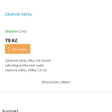
Závěsné háčky
Skladem
(2 ks)
79 Kč
Do košíku
Závěsné háčky Díky své formě
zabraňují poškození zadní
stanové stěny. Délka 7,5 cm.
37
položek celkem
O
v
l
Z
á
á
d
p
a
a
Kontakt