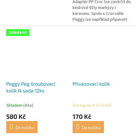
Adaptér PP Croc lze zastrčit do
hvězdiček.
kédrové lišty markýzy i
karavanu. Spolu s Crocodile
Peggy lze například připevnit
napínací pás.
Skladem!
Peggy Peg šroubovací
Přivazovací kolík
kolík N sada 12ks
Skladem
(4 ks)
Dostupnost: 5-10 dnů
580 Kč
170 Kč
Do košíku
Do košíku