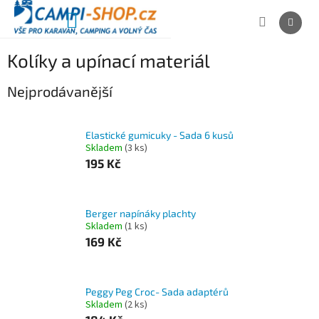
Přejít
na
NÁKUPNÍ
obsah
KOŠÍK
Kolíky a upínací materiál
Nejprodávanější
Elastické gumicuky - Sada 6 kusů
Skladem
(3 ks)
195 Kč
Berger napínáky plachty
Skladem
(1 ks)
169 Kč
Peggy Peg Croc- Sada adaptérů
Skladem
(2 ks)