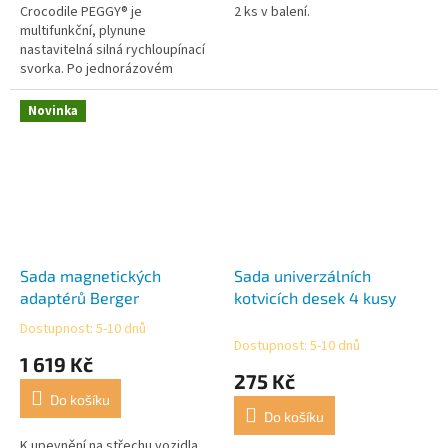
Crocodile PEGGY® je
2 ks v balení.
multifunkční, plynune
nastavitelná silná rychloupínací
svorka. Po jednorázovém
nastavení na daný materiál stačí
pouze zapnout. Zesilněná
Novinka
skleněnými vlákny, z...
Sada magnetických
Sada univerzálních
adaptérů Berger
kotvicích desek 4 kusy
Dostupnost: 5-10 dnů
Průměrné
Dostupnost: 5-10 dnů
hodnocení
1 619 Kč
produktu
275 Kč
je
Do košíku
5,0
Do košíku
z
5
K upevnění na střechu vozidla