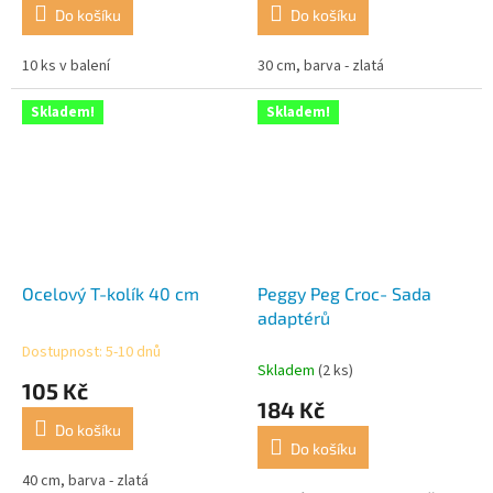
Do košíku
Do košíku
10 ks v balení
30 cm, barva - zlatá
Skladem!
Skladem!
Ocelový T-kolík 40 cm
Peggy Peg Croc- Sada
adaptérů
Dostupnost: 5-10 dnů
Průměrné
Skladem
(2 ks)
hodnocení
105 Kč
produktu
184 Kč
je
Do košíku
3,5
Do košíku
z
5
40 cm, barva - zlatá