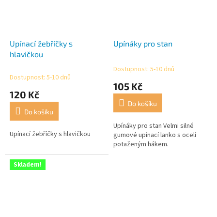
Upínací žebříčky s
Upínáky pro stan
hlavičkou
Dostupnost: 5-10 dnů
Průměrné
Dostupnost: 5-10 dnů
hodnocení
105 Kč
produktu
120 Kč
je
Do košíku
5,0
Do košíku
z
5
Upínáky pro stan Velmi silné
Upínací žebříčky s hlavičkou
hvězdiček.
gumové upínací lanko s ocelí
potaženým hákem.
Skladem!