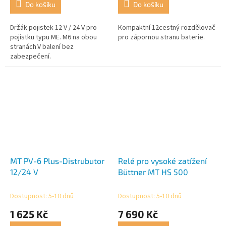
Do košíku
Do košíku
Držák pojistek 12 V / 24 V pro
Kompaktní 12cestný rozdělovač
pojistku typu ME. M6 na obou
pro zápornou stranu baterie.
stranách.V balení bez
zabezpečení.
MT PV-6 Plus-Distrubutor
Relé pro vysoké zatížení
12/24 V
Büttner MT HS 500
Dostupnost: 5-10 dnů
Dostupnost: 5-10 dnů
1 625 Kč
7 690 Kč