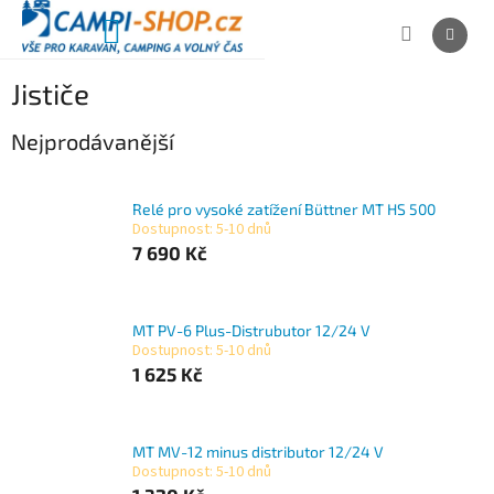
Přejít
na
NÁKUPNÍ
obsah
KOŠÍK
Jističe
Nejprodávanější
Relé pro vysoké zatížení Büttner MT HS 500
Dostupnost: 5-10 dnů
7 690 Kč
MT PV-6 Plus-Distrubutor 12/24 V
Dostupnost: 5-10 dnů
1 625 Kč
MT MV-12 minus distributor 12/24 V
Dostupnost: 5-10 dnů