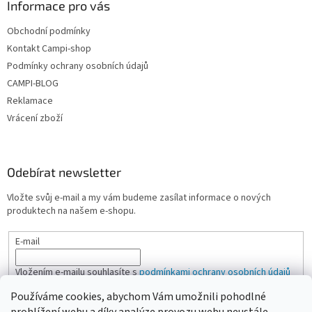
Informace pro vás
p
i
Obchodní podmínky
s
u
Kontakt Campi-shop
Podmínky ochrany osobních údajů
CAMPI-BLOG
Reklamace
Vrácení zboží
Odebírat newsletter
Vložte svůj e-mail a my vám budeme zasílat informace o nových
produktech na našem e-shopu.
E-mail
Vložením e-mailu souhlasíte s
podmínkami ochrany osobních údajů
Používáme cookies, abychom Vám umožnili pohodlné
PŘIHLÁSIT SE