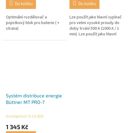
Do košíku
Do košíku
Optimální rozdělovač a
Lze použít jako hlavní vypínač
pojistkový blok pro baterie ( +
pro velmi vysoké proudy do
strana)
doby trvání 500 A (1000 A / 1
min). Lze použít jako hlavní
vypínač baterie a ovládat
externě.
Systém distribuce energie
Büttner MT PRO-7
Dostupnost: 5-10 dnů
1 345 Kč