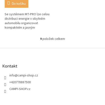
Do košíku
Se systémem MT-PRO lze celou
distribuci energie v obytném
automobilu organizovat
kompaktním a jasným
způsobem. Vysoce kvalitní
zpracované komponenty jsou
9
položek celkem
O
vhodné pro všechna...
v
l
Z
á
á
d
p
a
a
Kontakt
c
t
í
info
@
campi-shop.cz
í
p
r
+420778887500
v
CAMPI-SHOP.cz
k
y
v
ý