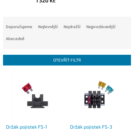
1 320 Kč
Ř
a
Doporučujeme
Nejlevnější
Nejdražší
Nejprodávanější
z
e
Abecedně
n
í
p
OTEVŘÍT FILTR
r
o
V
d
ý
u
p
k
i
t
s
ů
p
r
o
d
Držák pojistek FS-1
Držák pojistek FS-3
u