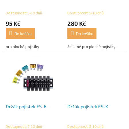
k
t
Dostupnost: 5-10 dnů
Dostupnost: 5-10 dnů
ů
95 Kč
280 Kč
Do košíku
Do košíku
pro ploché pojistky
3místné pro ploché pojistky.
Držák pojistek FS-6
Držák pojistek FS-K
Dostupnost: 5-10 dnů
Dostupnost: 5-10 dnů