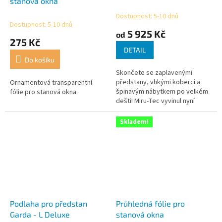
stanová okna
Dostupnost: 5-10 dnů
Průměrné
Dostupnost: 5-10 dnů
hodnocení
5 925 Kč
od
produktu
275 Kč
je
DETAIL
1,0
Do košíku
z
Skončete se zaplavenými
5
předstany, vhkými koberci a
Ornamentová transparentní
hvězdiček.
špinavým nábytkem po velkém
fólie pro stanová okna.
dešti! Miru-Tec vyvinul nyní
novou 0,45 mm silnou PVC
plachtu pro předstany (stany,...
Skladem!
Podlaha pro předstan
Průhledná fólie pro
Garda - L Deluxe
stanová okna