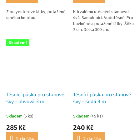
Z polyesterové látky, potažené
K trvalému utěsnění stanových
umělou hmotou.
švů. Samolepící. Vodotěsné. Pro
bavlněné a potažené látky. Šířka
2 cm. Délka 300 cm.
Skladem!
Těsnící páska pro stanové
Těsnící páska pro stanové
švy - olivová 3 m
švy - šedá 3 m
Skladem
(5 ks)
Skladem
(>5 ks)
285 Kč
240 Kč
Do košíku
Do košíku