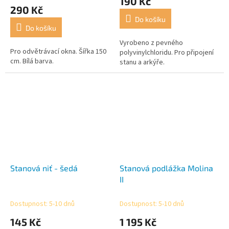
190 Kč
produktu
290 Kč
je
Do košíku
5,0
Do košíku
z
5
Vyrobeno z pevného
Pro odvětrávací okna. Šířka 150
hvězdiček.
polyvinylchloridu. Pro připojení
cm. Bílá barva.
stanu a arkýře.
Stanová niť - šedá
Stanová podlážka Molina
II
Dostupnost: 5-10 dnů
Dostupnost: 5-10 dnů
145 Kč
1 195 Kč