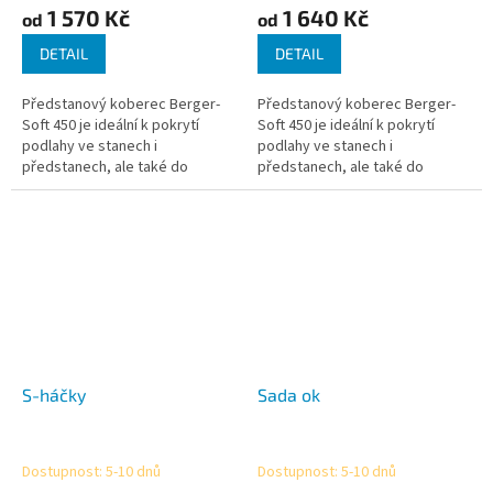
1 570 Kč
1 640 Kč
od
od
DETAIL
DETAIL
Předstanový koberec Berger-
Předstanový koberec Berger-
Soft 450 je ideální k pokrytí
Soft 450 je ideální k pokrytí
podlahy ve stanech i
podlahy ve stanech i
předstanech, ale také do
předstanech, ale také do
domácnosti, na terasy, balkóny
domácnosti, na terasy, balkóny
atd. Příjemně měkký a příjemný
atd. Příjemně měkký a příjemný
na chození....
na chození....
S-háčky
Sada ok
Dostupnost: 5-10 dnů
Dostupnost: 5-10 dnů