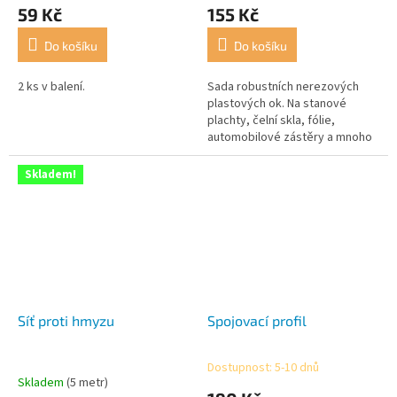
59 Kč
155 Kč
Do košíku
Do košíku
2 ks v balení.
Sada robustních nerezových
plastových ok. Na stanové
plachty, čelní skla, fólie,
automobilové zástěry a mnoho
dalšího. Pro uchycení stačí úder
běžným kladivem. Vnější průměr
Skladem!
Ø...
Síť proti hmyzu
Spojovací profil
Dostupnost: 5-10 dnů
Průměrné
Skladem
(5 metr)
hodnocení