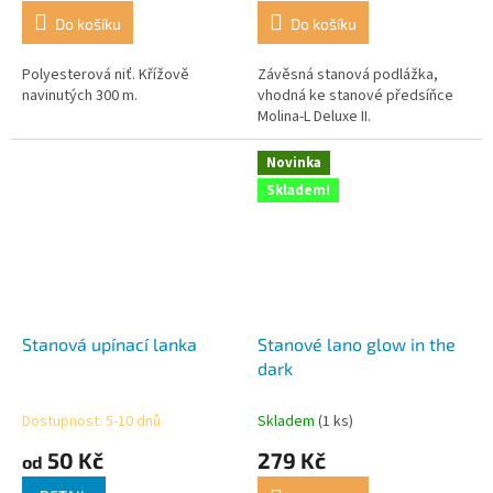
Do košíku
Do košíku
Polyesterová niť. Křížově
Závěsná stanová podlážka,
navinutých 300 m.
vhodná ke stanové předsíňce
Molina-L Deluxe II.
Novinka
Skladem!
Stanová upínací lanka
Stanové lano glow in the
dark
Dostupnost: 5-10 dnů
Skladem
(1 ks)
50 Kč
279 Kč
od