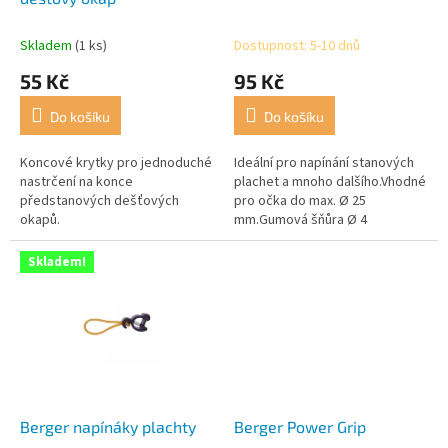
k
t
Skladem
(1 ks)
Dostupnost: 5-10 dnů
ů
55 Kč
95 Kč
Do košíku
Do košíku
Koncové krytky pro jednoduché
Ideální pro napínání stanových
nastrčení na konce
plachet a mnoho dalšího.Vhodné
předstanových dešťových
pro očka do max. Ø 25
okapů.
mm.Gumová šňůra Ø 4
mm.Balení 4 ks.
Skladem!
Berger napínáky plachty
Berger Power Grip