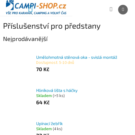
Přejít
na
NÁKUPNÍ
obsah
KOŠÍK
Příslušenství pro předstany
Nejprodávanější
Umělohmotná stěnová oka - svislá montáž
Dostupnost: 5-10 dnů
70 Kč
Hliníková lišta s háčky
Skladem
(>5 ks)
64 Kč
Upínací žebřík
Skladem
(4 ks)