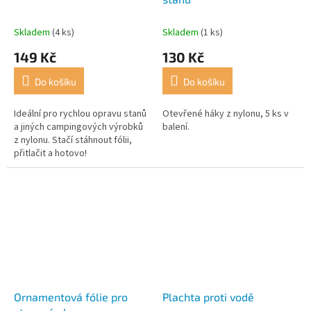
Skladem
(4 ks)
Skladem
(1 ks)
149 Kč
130 Kč
Do košíku
Do košíku
Ideální pro rychlou opravu stanů
Otevřené háky z nylonu, 5 ks v
a jiných campingových výrobků
balení.
z nylonu. Stačí stáhnout fólii,
přitlačit a hotovo!
Ornamentová fólie pro
Plachta proti vodě