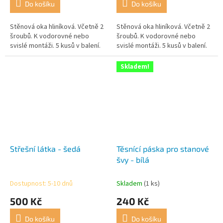
Do košíku
Do košíku
Stěnová oka hliníková. Včetně 2
Stěnová oka hliníková. Včetně 2
šroubů. K vodorovné nebo
šroubů. K vodorovné nebo
svislé montáži. 5 kusů v balení.
svislé montáži. 5 kusů v balení.
Skladem!
Střešní látka - šedá
Těsnící páska pro stanové
švy - bílá
Dostupnost: 5-10 dnů
Skladem
(1 ks)
500 Kč
240 Kč
Do košíku
Do košíku