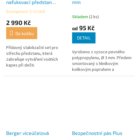
nafukovací předstan
mm
Sirmione-L 400
Dostupnost: 5-10 dnů
Průměrné
Skladem
(2 ks)
hodnocení
2 990 Kč
produktu
95 Kč
od
je
Do košíku
5,0
DETAIL
z
5
Přídavný stabilizační set pro
Vyrobeno z vysoce pevného
hvězdiček.
střechu předstanu, která
polypropylenu, Ø 3 mm. Předem
zabraňuje vytváření vodních
smontovaný s hliníkovým
kapes při dešti.
kolíkovým popruhem a
hliníkovým napínákem se třemi
otvory. Balení po 4 kusech.
Berger víceúčelová
Bezpečnostní pás Plus