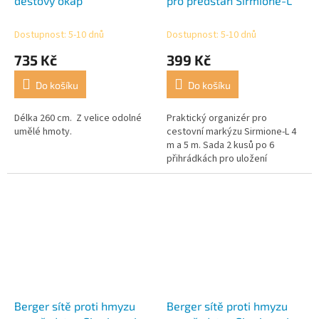
dešťový okap
pro předstan Sirmione-L
Dostupnost: 5-10 dnů
Dostupnost: 5-10 dnů
735 Kč
399 Kč
Do košíku
Do košíku
Délka 260 cm. Z velice odolné
Praktický organizér pro
umělé hmoty.
cestovní markýzu Sirmione-L 4
m a 5 m. Sada 2 kusů po 6
přihrádkách pro uložení
drobného nádobí. Připevňuje se
pomocí šňůrky (našité na stan).
Berger sítě proti hmyzu
Berger sítě proti hmyzu