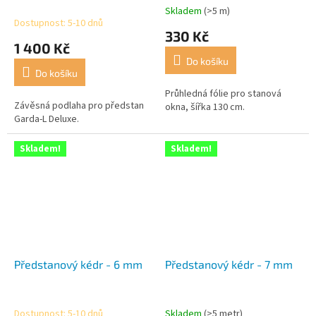
Skladem
(>5 m)
Průměrné
Dostupnost: 5-10 dnů
hodnocení
330 Kč
produktu
1 400 Kč
je
Do košíku
4,2
Do košíku
z
5
Průhledná fólie pro stanová
Závěsná podlaha pro předstan
hvězdiček.
okna, šířka 130 cm.
Garda-L Deluxe.
Skladem!
Skladem!
Předstanový kédr - 6 mm
Předstanový kédr - 7 mm
Dostupnost: 5-10 dnů
Skladem
(>5 metr)