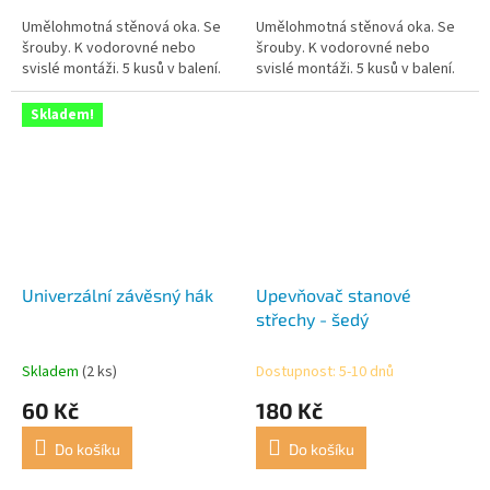
Umělohmotná stěnová oka. Se
Umělohmotná stěnová oka. Se
šrouby. K vodorovné nebo
šrouby. K vodorovné nebo
svislé montáži. 5 kusů v balení.
svislé montáži. 5 kusů v balení.
Skladem!
Univerzální závěsný hák
Upevňovač stanové
střechy - šedý
Skladem
(2 ks)
Dostupnost: 5-10 dnů
60 Kč
180 Kč
Do košíku
Do košíku