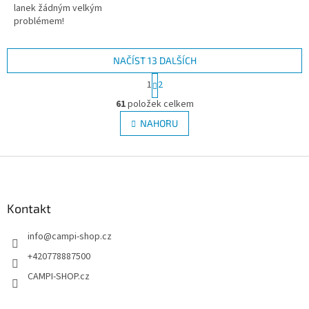
lanek žádným velkým
problémem!
NAČÍST 13 DALŠÍCH
S
1
2
t
O
r
61
položek celkem
v
á
l
NAHORU
n
á
k
d
o
v
Z
a
á
c
á
n
í
p
í
p
a
Kontakt
r
t
v
info
@
campi-shop.cz
í
k
y
+420778887500
v
CAMPI-SHOP.cz
ý
p
i