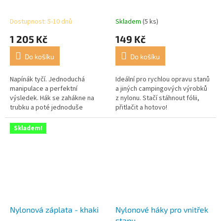
Dostupnost: 5-10 dnů
Skladem
(5 ks)
1 205 Kč
149 Kč
Do košíku
Do košíku
Napínák tyčí. Jednoduchá
Ideální pro rychlou opravu stanů
manipulace a perfektní
a jiných campingových výrobků
výsledek. Hák se zahákne na
z nylonu. Stačí stáhnout fólii,
trubku a poté jednoduše
přitlačit a hotovo!
napnete trubku do požadované
pozice.
Skladem!
Nylonová záplata - khaki
Nylonové háky pro vnitřek
stanu