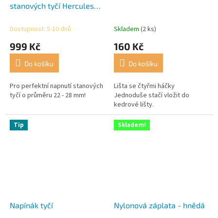
stanových tyčí Hercules
Triple
Dostupnost: 5-10 dnů
Skladem
(2 ks)
999 Kč
160 Kč
Do košíku
Do košíku
Pro perfektní napnutí stanových
Lišta se čtyřmi háčky
tyčí o průměru 22 - 28 mm!
Jednoduše stačí vložit do
kedrové lišty.
Tip
Skladem!
Napínák tyčí
Nylonová záplata - hnědá