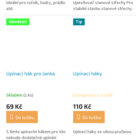
Ideální pro ručník, hadry, prádlo
Upevňovač stanové střechy Pro
atd.
stabilní stavbu stanové střechy.
Skladem!
Tip
Upínací hák pro lanka
Upínací háky
Skladem
(1 ks)
Dostupnost: 5-10 dnů
69 Kč
110 Kč
Do košíku
Do košíku
S tímto upínacím hákem pro Vás
Upínací háky se silnou pružinou.
nebude dodatečné upínání