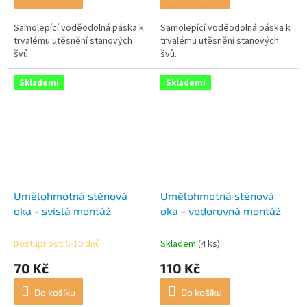
Samolepící voděodolná páska k
Samolepící voděodolná páska k
trvalému utěsnění stanových
trvalému utěsnění stanových
švů.
švů.
Skladem!
Skladem!
Umělohmotná stěnová
Umělohmotná stěnová
oka - svislá montáž
oka - vodorovná montáž
Dostupnost: 5-10 dnů
Skladem
(4 ks)
70 Kč
110 Kč
Do košíku
Do košíku