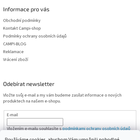
s
Informace pro vás
u
Obchodní podmínky
Kontakt Campi-shop
Podmínky ochrany osobních údajů
CAMPI-BLOG
Reklamace
Vrácení zboží
Odebírat newsletter
Vložte svůj e-mail a my vám budeme zasílat informace o nových
produktech na našem e-shopu.
E-mail
Vložením e-mailu souhlasíte s
podmínkami ochrany osobních údajů
Používáme cookies, abychom Vám umožnili pohodlné