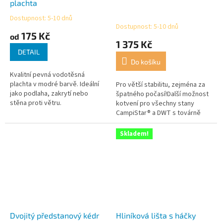
plachta
Dostupnost: 5-10 dnů
Průměrné
Dostupnost: 5-10 dnů
hodnocení
175 Kč
od
produktu
1 375 Kč
je
DETAIL
5,0
Do košíku
z
Kvalitní pevná vodotěsná
5
plachta v modré barvě. Ideální
Pro větší stabilitu, zejména za
hvězdiček.
jako podlaha, zakrytí nebo
špatného počasí!Další možnost
stěna proti větru.
kotvení pro všechny stany
CampiStar® a DWT s továrně
namontovanými přezkami.
Skladem!
Dvojitý předstanový kédr
Hliníková lišta s háčky