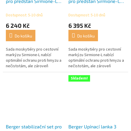
pro předstan Sirmione-L
pro předstan Sirmione-L
4m
5m
Dostupnost: 5-10 dnů
Dostupnost: 5-10 dnů
6 240 Kč
6 395 Kč
Do košíku
Do košíku
Sada moskytiéry pro cestovní
Sada moskytiéry pro cestovní
markýzu Sirmione-L nabízí
markýzu Sirmione-L nabízí
optimální ochranu proti hmyzu a
optimální ochranu proti hmyzu a
nečistotám, ale zároveň
nečistotám, ale zároveň
umožňuje příjemné klima a
umožňuje příjemné klima a
cirkulaci vzduchu, také nabízí i
cirkulaci vzduchu, také nabízí i
Skladem!
určité...
určité...
Berger stabilizační set pro
Berger Upínací lanka 3