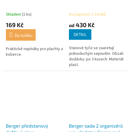
Skladem
(1 ks)
Dostupnost: 5-10 dnů
169 Kč
430 Kč
od
DETAIL
Do košíku
Stanové tyče se zaaretují
Praktické napínáky pro plachty a
jednoduchým sepnutím. Obsah
koberce.
dodávky: po 3 kusech. Materiál:
plast.
Berger předstanový
Berger sada 2 organizérů