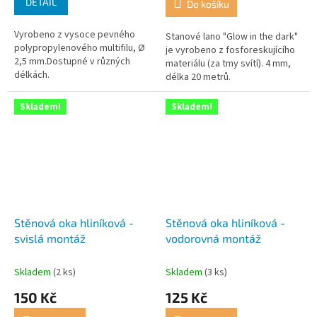
DETAIL
Do košíku
Vyrobeno z vysoce pevného
Stanové lano "Glow in the dark"
polypropylenového multifilu, Ø
je vyrobeno z fosforeskujícího
2,5 mm.Dostupné v různých
materiálu (za tmy svítí). 4 mm,
délkách.
délka 20 metrů.
Skladem!
Skladem!
Stěnová oka hliníková -
Stěnová oka hliníková -
svislá montáž
vodorovná montáž
Skladem
(2 ks)
Skladem
(3 ks)
150 Kč
125 Kč