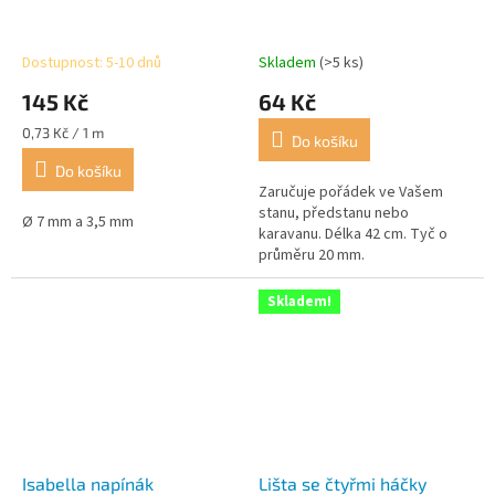
Dostupnost: 5-10 dnů
Skladem
(>5 ks)
145 Kč
64 Kč
Měrná
0,73 Kč / 1 m
Do košíku
cena:
Do košíku
Zaručuje pořádek ve Vašem
stanu, předstanu nebo
Ø 7 mm a 3,5 mm
karavanu. Délka 42 cm. Tyč o
průměru 20 mm.
Skladem!
Isabella napínák
Lišta se čtyřmi háčky