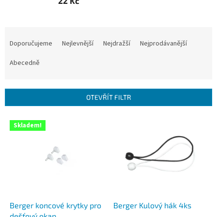
22 Kč
Ř
a
Doporučujeme
Nejlevnější
Nejdražší
Nejprodávanější
z
e
Abecedně
n
í
p
OTEVŘÍT FILTR
r
o
V
Skladem!
d
ý
u
p
k
i
t
s
ů
p
r
o
d
Berger koncové krytky pro
Berger Kulový hák 4ks
u
dešťový okap