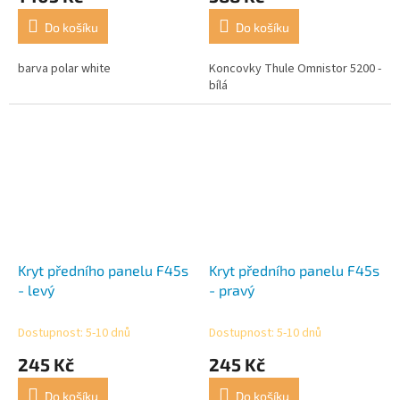
Do košíku
Do košíku
barva polar white
Koncovky Thule Omnistor 5200 -
bílá
Kryt předního panelu F45s
Kryt předního panelu F45s
- levý
- pravý
Dostupnost: 5-10 dnů
Dostupnost: 5-10 dnů
245 Kč
245 Kč
Do košíku
Do košíku