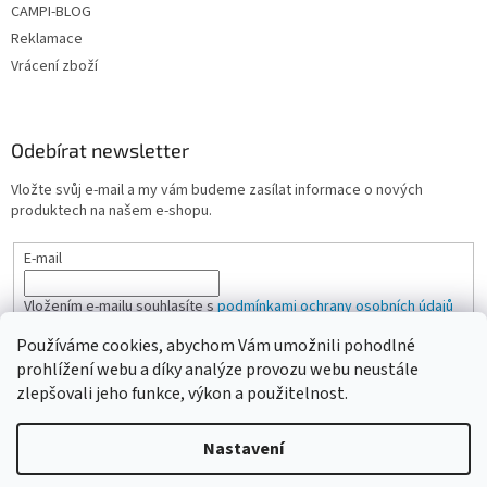
CAMPI-BLOG
Reklamace
Vrácení zboží
Odebírat newsletter
Vložte svůj e-mail a my vám budeme zasílat informace o nových
produktech na našem e-shopu.
E-mail
Vložením e-mailu souhlasíte s
podmínkami ochrany osobních údajů
Používáme cookies, abychom Vám umožnili pohodlné
PŘIHLÁSIT SE
prohlížení webu a díky analýze provozu webu neustále
zlepšovali jeho funkce, výkon a použitelnost.
Nastavení
Vytvořil Shoptet