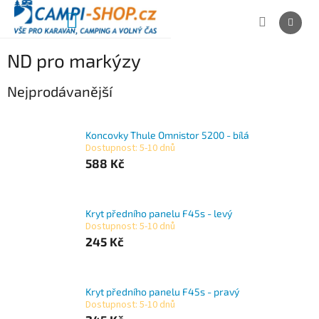
Přejít
na
NÁKUPNÍ
obsah
KOŠÍK
ND pro markýzy
Nejprodávanější
Koncovky Thule Omnistor 5200 - bílá
Dostupnost: 5-10 dnů
588 Kč
Kryt předního panelu F45s - levý
Dostupnost: 5-10 dnů
245 Kč
Kryt předního panelu F45s - pravý
Dostupnost: 5-10 dnů