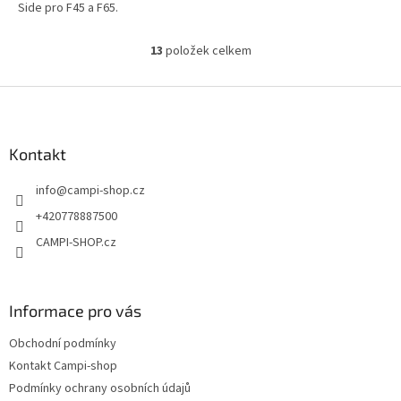
Side pro F45 a F65.
13
položek celkem
O
v
l
Z
á
á
d
p
a
a
Kontakt
c
t
í
info
@
campi-shop.cz
í
p
r
+420778887500
v
CAMPI-SHOP.cz
k
y
v
ý
Informace pro vás
p
i
Obchodní podmínky
s
u
Kontakt Campi-shop
Podmínky ochrany osobních údajů