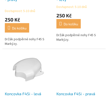
k
Dostupnost: 5-10 dnů
Průměrné
t
Dostupnost: 5-10 dnů
hodnocení
250 Kč
ů
produktu
250 Kč
je
Do košíku
4,0
Do košíku
z
5
Držák podpěrné nohy F45 S
Držák podpěrné nohy F45 S
hvězdiček.
Markýzy.
Markýzy.
Koncovka F45i - levá
Koncovka F45i - pravá