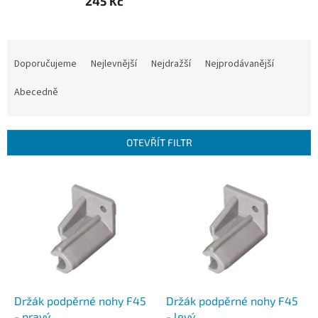
245 Kč
Ř
a
Doporučujeme
Nejlevnější
Nejdražší
Nejprodávanější
z
e
Abecedně
n
í
p
OTEVŘÍT FILTR
r
o
V
d
ý
u
p
k
i
t
s
ů
p
r
o
d
Držák podpěrné nohy F45
Držák podpěrné nohy F45
u
- pravý
- levý