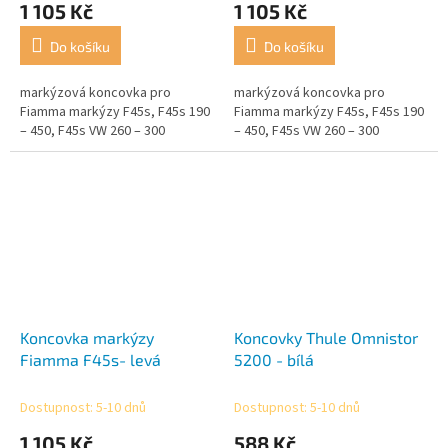
1 105 Kč
1 105 Kč
Do košíku
Do košíku
markýzová koncovka pro
markýzová koncovka pro
Fiamma markýzy F45s, F45s 190
Fiamma markýzy F45s, F45s 190
– 450, F45s VW 260 – 300
– 450, F45s VW 260 – 300
Koncovka markýzy
Koncovky Thule Omnistor
Fiamma F45s- levá
5200 - bílá
Dostupnost: 5-10 dnů
Dostupnost: 5-10 dnů
1 105 Kč
588 Kč