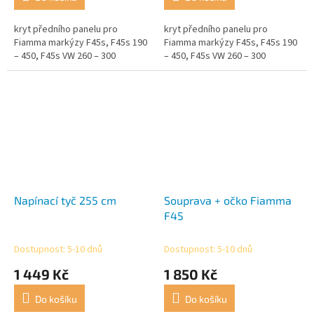
kryt předního panelu pro
kryt předního panelu pro
Fiamma markýzy F45s, F45s 190
Fiamma markýzy F45s, F45s 190
– 450, F45s VW 260 – 300
– 450, F45s VW 260 – 300
Napínací tyč 255 cm
Souprava + očko Fiamma
F45
Dostupnost: 5-10 dnů
Dostupnost: 5-10 dnů
1 449 Kč
1 850 Kč
Do košíku
Do košíku