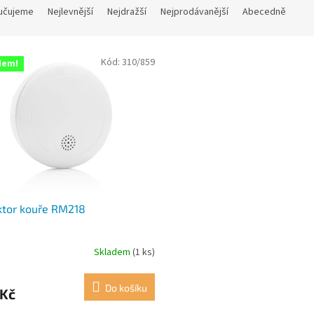
učujeme
Nejlevnější
Nejdražší
Nejprodávanější
Abecedně
Kód:
310/859
dem!
ktor kouře RM218
Skladem
(1 ks)
Do košíku
 Kč