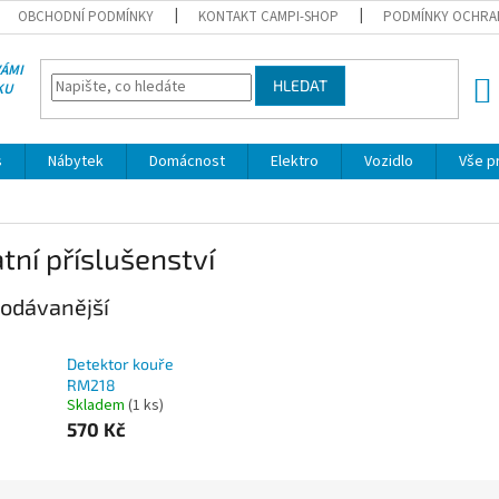
OBCHODNÍ PODMÍNKY
KONTAKT CAMPI-SHOP
PODMÍNKY OCHRA
VÁMI
HLEDAT
KU
NÁK
KOŠÍ
s
Nábytek
Domácnost
Elektro
Vozidlo
Vše p
tní příslušenství
odávanější
Detektor kouře
RM218
Skladem
(1 ks)
570 Kč