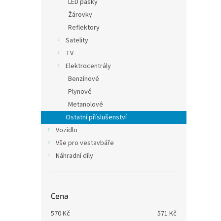
LED pásky
Žárovky
Reflektory
Satelity
TV
Elektrocentrály
Benzínové
Plynové
Metanolové
Ostatní příslušenství
Vozidlo
Vše pro vestavbáře
Náhradní díly
Cena
570
Kč
571
Kč