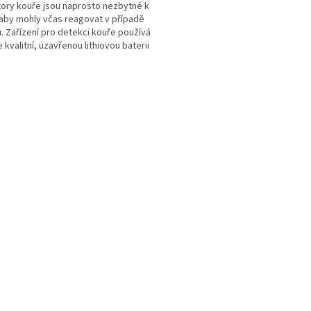
ory kouře jsou naprosto nezbytné k
aby mohly včas reagovat v případě
. Zařízení pro detekci kouře používá
 kvalitní, uzavřenou lithiovou baterii
O
v
l
á
d
a
c
í
p
r
v
k
y
v
ý
p
i
s