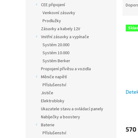
n
a
CEE připojení
Dopor
e
z
Venkovní zásuvky
l
e
Prodlužky
V
n
Skla
Zásuvky a kabely 12V
ý
í
Vnitřní zásuvky a vypínače
p
p
i
r
Systém 20.000
s
o
Systém 10.000
p
d
Systém Berker
r
u
Propojení přívěsu a vozidla
o
k
Měniče napětí
d
t
Příslušenství
u
ů
Dete
k
Jističe
t
Elektrobloky
ů
Ukazatele stavu a ovládací panely
Nabíječky a boostery
Baterie
570
Příslušenství