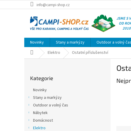
Přejít
info@campi-shop.cz
na
obsah
JSME S 
OD RO
2010
Novinky
Stany a markýzy
Outdoor a volný ča
Domů
Elektro
Ostatní příslušenství
P
Osta
o
Přeskočit
s
Kategorie
kategorie
Nejpr
t
r
Novinky
a
Stany a markýzy
n
Outdoor a volný čas
n
í
Nábytek
p
Domácnost
a
Elektro
Ř