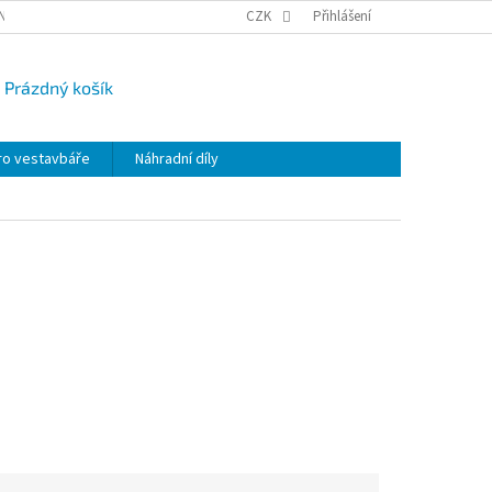
NY OSOBNÍCH ÚDAJŮ
CAMPI-BLOG
CZK
REKLAMACE
Přihlášení
VRÁCENÍ ZBO
Prázdný košík
UPNÍ
K
ro vestavbáře
Náhradní díly