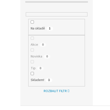
Na skladě
1
Akce
0
Novinka
0
Tip
0
Skladem!
1
ROZBALIT FILTR
Z