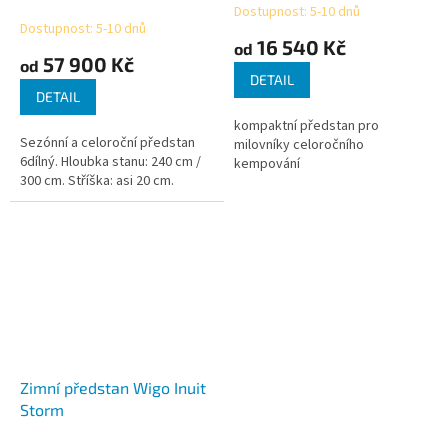
Dostupnost: 5-10 dnů
Průměrné
Dostupnost: 5-10 dnů
hodnocení
16 540 Kč
od
produktu
57 900 Kč
od
je
DETAIL
4,5
DETAIL
z
kompaktní předstan pro
5
Sezónní a celoroční předstan
milovníky celoročního
hvězdiček.
6dílný. Hloubka stanu: 240 cm /
kempování
300 cm. Stříška: asi 20 cm.
Zimní předstan Wigo Inuit
Storm