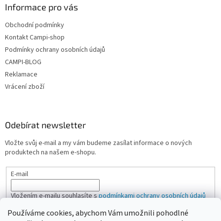
Informace pro vás
p
i
Obchodní podmínky
s
u
Kontakt Campi-shop
Podmínky ochrany osobních údajů
CAMPI-BLOG
Reklamace
Vrácení zboží
Odebírat newsletter
Vložte svůj e-mail a my vám budeme zasílat informace o nových
produktech na našem e-shopu.
E-mail
Vložením e-mailu souhlasíte s
podmínkami ochrany osobních údajů
Používáme cookies, abychom Vám umožnili pohodlné
PŘIHLÁSIT SE