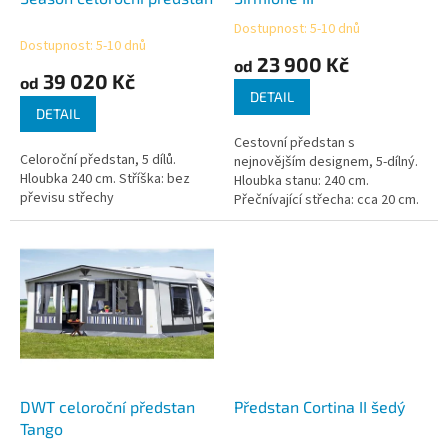
k
Dostupnost: 5-10 dnů
Průměrné
t
Dostupnost: 5-10 dnů
hodnocení
23 900 Kč
ů
od
produktu
39 020 Kč
od
je
DETAIL
5,0
DETAIL
z
Cestovní předstan s
5
Celoroční předstan, 5 dílů.
nejnovějším designem, 5-dílný.
hvězdiček.
Hloubka 240 cm. Stříška: bez
Hloubka stanu: 240 cm.
převisu střechy
Přečnívající střecha: cca 20 cm.
DWT celoroční předstan
Předstan Cortina II šedý
Tango