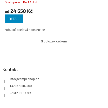
Dostupnost: Do 14 dnů
24 650 Kč
od
DETAIL
robusní ocelová konstrukce
5
položek celkem
O
v
l
Z
á
á
d
p
a
a
Kontakt
c
t
í
info
@
campi-shop.cz
í
p
r
+420778887500
v
CAMPI-SHOP.cz
k
y
v
ý