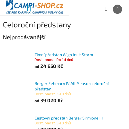
Přejít
na
NÁKUPNÍ
obsah
KOŠÍK
Celoroční předstany
Nejprodávanější
Zimní předstan Wigo Inuit Storm
Dostupnost: Do 14 dnů
24 650 Kč
od
Berger Fehmarn IV All-Season celoroční
předstan
Dostupnost: 5-10 dnů
39 020 Kč
od
Cestovní předstan Berger Sirmione III
Dostupnost: 5-10 dnů