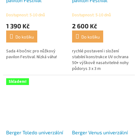
pavilon Festival
pavilon Festival
Dostupnost: 5-10 dnů
Dostupnost: 5-10 dnů
1 390 Kč
2 600 Kč
Do košíku
Do košíku
Sada 4 bočnic pro nůžkový
rychlé postavení i složení
pavilon Festival. Nízká váha!
stabilní konstrukce UV ochrana
50+ výškově nasatvitelné nohy
půdorys 3 x 3 m
Skladem!
Berger Toledo univerzální
Berger Venus univerzální