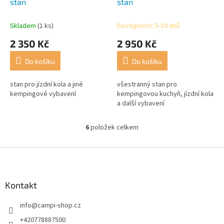
stan
stan
Skladem
(1 ks)
Dostupnost: 5-10 dnů
2 350 Kč
2 950 Kč
Do košíku
Do košíku
stan pro jízdní kola a jiné
všestranný stan pro
kempingové vybavení
kempingovou kuchyň, jízdní kola
a další vybavení
6
položek celkem
O
v
l
Z
á
á
d
p
a
a
Kontakt
c
t
í
info
@
campi-shop.cz
í
p
r
+420778887500