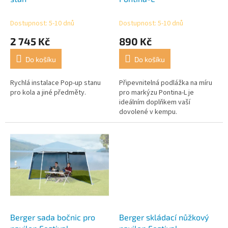
k
t
Dostupnost: 5-10 dnů
Dostupnost: 5-10 dnů
ů
2 745 Kč
890 Kč
Do košíku
Do košíku
Rychlá instalace Pop-up stanu
Připevnitelná podlážka na míru
pro kola a jiné předměty.
pro markýzu Pontina-L je
ideálním doplňkem vaší
dovolené v kempu.
Berger sada bočnic pro
Berger skládací nůžkový