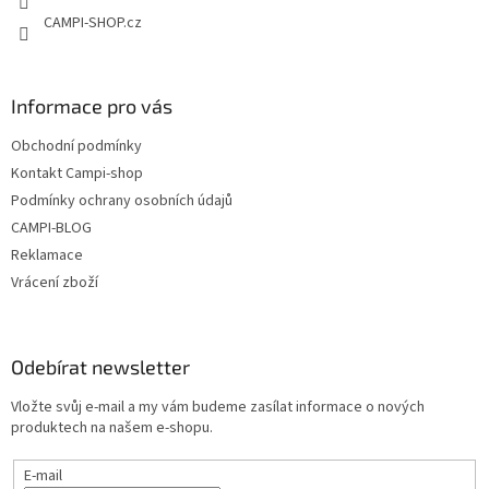
v
CAMPI-SHOP.cz
k
y
v
ý
Informace pro vás
p
i
Obchodní podmínky
s
u
Kontakt Campi-shop
Podmínky ochrany osobních údajů
CAMPI-BLOG
Reklamace
Vrácení zboží
Odebírat newsletter
Vložte svůj e-mail a my vám budeme zasílat informace o nových
produktech na našem e-shopu.
E-mail