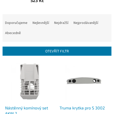
523 Kč
Ř
a
Doporučujeme
Nejlevnější
Nejdražší
Nejprodávanější
z
e
Abecedně
n
í
p
OTEVŘÍT FILTR
r
o
V
d
ý
u
p
k
i
t
s
ů
p
r
o
d
Nástěnný komínový set
Truma krytka pro S 3002
u
AKW 2