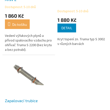
k
Dostupnost: 5-10 dnů
Průměrné
t
Dostupnost: 5-10 dnů
hodnocení
1 860 Kč
ů
produktu
1 880 Kč
je
Do košíku
5,0
DETAIL
z
5
Vedení výfukových plynů a
Kryt topení zn. Truma typ S 3002
hvězdiček.
přívod spalovacího vzduchu pro
v různých barvách
ohřívač Truma S 2200 (bez krytu
a bez potrubí).
Zapalovací trubice