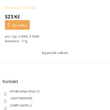
Dostupnost: 5-10 dnů
523 Kč
Do košíku
pro Typ: S 5002, S 5004
hmotnost : 77 g
3
položek celkem
O
v
l
Z
á
á
d
p
a
a
Kontakt
c
t
í
info
@
campi-shop.cz
í
p
r
+420778887500
v
CAMPI-SHOP.cz
k