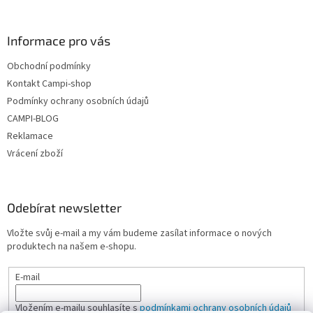
y
v
ý
Informace pro vás
p
i
Obchodní podmínky
s
u
Kontakt Campi-shop
Podmínky ochrany osobních údajů
CAMPI-BLOG
Reklamace
Vrácení zboží
Odebírat newsletter
Vložte svůj e-mail a my vám budeme zasílat informace o nových
produktech na našem e-shopu.
E-mail
Vložením e-mailu souhlasíte s
podmínkami ochrany osobních údajů