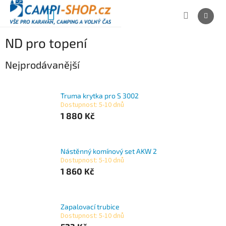
Přejít
na
NÁKUPNÍ
obsah
KOŠÍK
ND pro topení
Nejprodávanější
Truma krytka pro S 3002
Dostupnost: 5-10 dnů
1 880 Kč
Nástěnný komínový set AKW 2
Dostupnost: 5-10 dnů
1 860 Kč
Zapalovací trubice
Dostupnost: 5-10 dnů