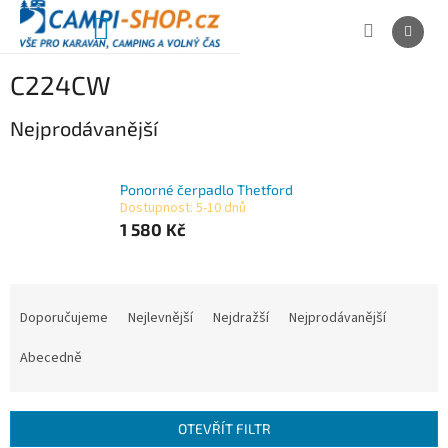
Přejít
na
NÁKUPNÍ
obsah
KOŠÍK
C224CW
Nejprodávanější
Ponorné čerpadlo Thetford
Dostupnost: 5-10 dnů
1 580 Kč
Ř
a
Doporučujeme
Nejlevnější
Nejdražší
Nejprodávanější
z
e
Abecedně
n
í
p
OTEVŘÍT FILTR