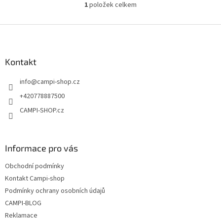
1
položek celkem
O
v
l
Z
á
á
d
p
a
a
Kontakt
c
t
í
info
@
campi-shop.cz
í
p
r
+420778887500
v
CAMPI-SHOP.cz
k
y
v
ý
Informace pro vás
p
i
Obchodní podmínky
s
u
Kontakt Campi-shop
Podmínky ochrany osobních údajů
CAMPI-BLOG
Reklamace