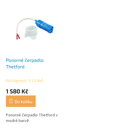
r
o
V
d
ý
u
p
k
i
t
s
ů
p
r
o
d
Ponorné čerpadlo
u
Thetford
k
t
Dostupnost: 5-10 dnů
ů
1 580 Kč
Do košíku
Ponorné čerpadlo Thetford v
modré barvě