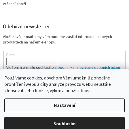
Vrácení zboží
Odebírat newsletter
Vložte svůj e-mail a my vám budeme zasílat informace o nových
produktech na našem e-shopu.
E-mail
Vložením e-mailu souhlasíte s
podmínkami ochrany osobních údajů
Používáme cookies, abychom Vám umožnili pohodlné
PŘIHLÁSIT SE
prohlížení webu a díky analýze provozu webu neustále
zlepšovali jeho funkce, výkon a použitelnost.
Nastavení
Vytvořil Shoptet
Vážení zákazníci, pokud na eshopu nenajdete žádanou položku,
Souhlasím
Copyright 2026
CAMPI-SHOP.cz
. Všechna práva vyhrazena.
neváhejte ji poptat přes kontaktní formulář nebo email.