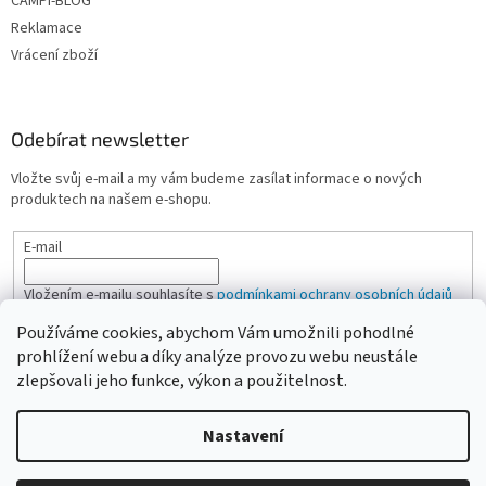
CAMPI-BLOG
Reklamace
Vrácení zboží
Odebírat newsletter
Vložte svůj e-mail a my vám budeme zasílat informace o nových
produktech na našem e-shopu.
E-mail
Vložením e-mailu souhlasíte s
podmínkami ochrany osobních údajů
Používáme cookies, abychom Vám umožnili pohodlné
PŘIHLÁSIT SE
prohlížení webu a díky analýze provozu webu neustále
zlepšovali jeho funkce, výkon a použitelnost.
Nastavení
Vytvořil Shoptet