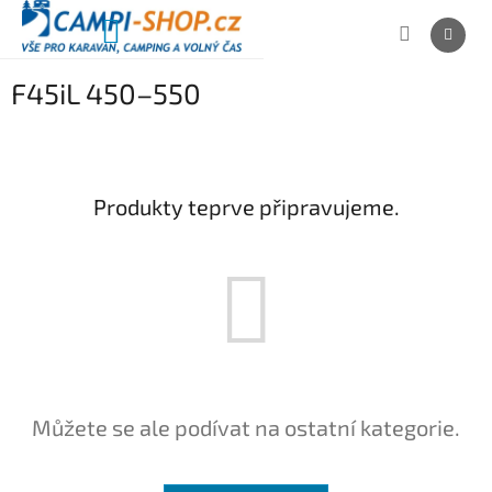
Přejít
na
NÁKUPNÍ
obsah
KOŠÍK
F45iL 450–550
Produkty teprve připravujeme.
Můžete se ale podívat na ostatní kategorie.