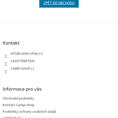
ZPĚT DO OBCHODU
Z
á
p
a
Kontakt
t
info
@
campi-shop.cz
í
+420778887500
CAMPI-SHOP.cz
Informace pro vás
Obchodní podmínky
Kontakt Campi-shop
Podmínky ochrany osobních údajů