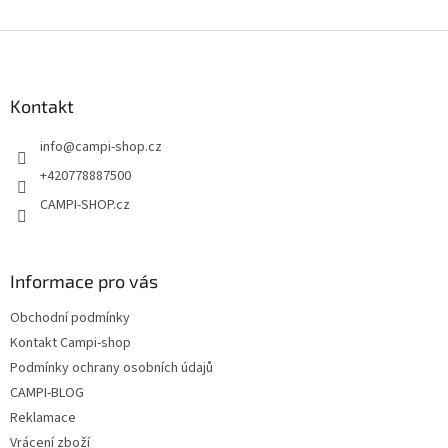
v
l
Z
á
á
d
p
a
a
Kontakt
c
t
í
info
@
campi-shop.cz
í
p
r
+420778887500
v
CAMPI-SHOP.cz
k
y
v
ý
Informace pro vás
p
i
Obchodní podmínky
s
u
Kontakt Campi-shop
Podmínky ochrany osobních údajů
CAMPI-BLOG
Reklamace
Vrácení zboží