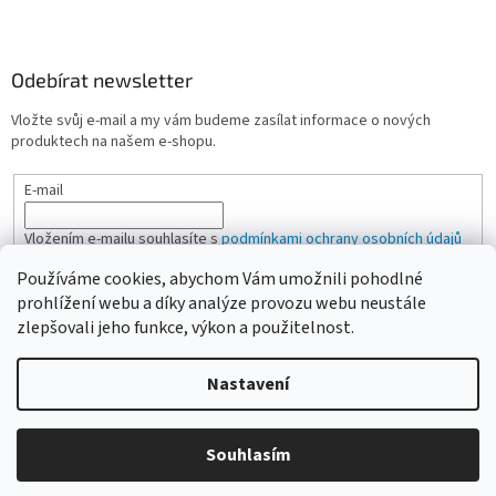
Odebírat newsletter
Vložte svůj e-mail a my vám budeme zasílat informace o nových
produktech na našem e-shopu.
E-mail
Vložením e-mailu souhlasíte s
podmínkami ochrany osobních údajů
Používáme cookies, abychom Vám umožnili pohodlné
PŘIHLÁSIT SE
prohlížení webu a díky analýze provozu webu neustále
zlepšovali jeho funkce, výkon a použitelnost.
Nastavení
Vytvořil Shoptet
Vážení zákazníci, pokud na eshopu nenajdete žádanou položku,
Souhlasím
Copyright 2026
CAMPI-SHOP.cz
. Všechna práva vyhrazena.
neváhejte ji poptat přes kontaktní formulář nebo email.