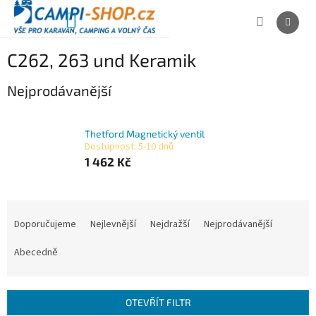
Přejít
na
NÁKUPNÍ
obsah
KOŠÍK
C262, 263 und Keramik
Nejprodávanější
Thetford Magnetický ventil
Dostupnost: 5-10 dnů
1 462 Kč
Ř
a
Doporučujeme
Nejlevnější
Nejdražší
Nejprodávanější
z
e
Abecedně
n
í
p
OTEVŘÍT FILTR