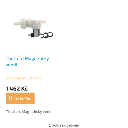
r
o
V
d
ý
u
p
k
i
t
s
ů
p
r
o
d
Thetford Magnetický
u
ventil
k
t
Dostupnost: 5-10 dnů
ů
1 462 Kč
Do košíku
Thetford Magnetický ventil
1
položek celkem
O