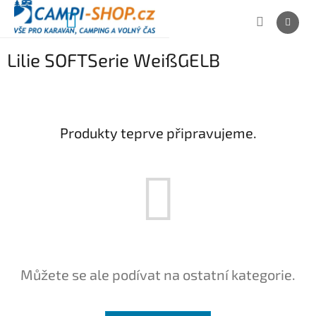
Přejít
na
NÁKUPNÍ
obsah
KOŠÍK
Lilie SOFTSerie WeißGELB
Produkty teprve připravujeme.
Můžete se ale podívat na ostatní kategorie.