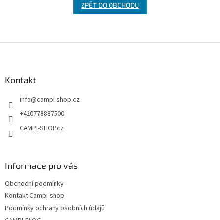
ZPĚT DO OBCHODU
Z
á
p
a
Kontakt
t
info
@
campi-shop.cz
í
+420778887500
CAMPI-SHOP.cz
Informace pro vás
Obchodní podmínky
Kontakt Campi-shop
Podmínky ochrany osobních údajů