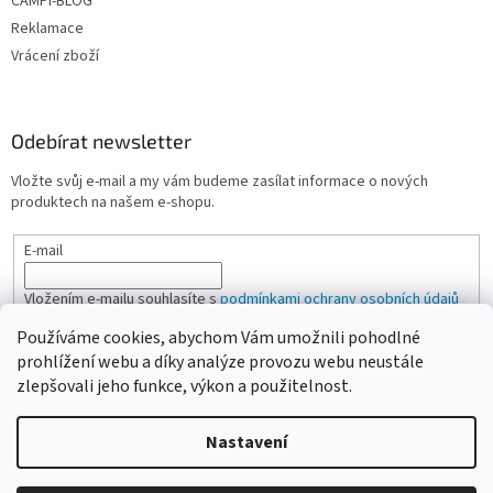
CAMPI-BLOG
Reklamace
Vrácení zboží
Odebírat newsletter
Vložte svůj e-mail a my vám budeme zasílat informace o nových
produktech na našem e-shopu.
E-mail
Vložením e-mailu souhlasíte s
podmínkami ochrany osobních údajů
Používáme cookies, abychom Vám umožnili pohodlné
PŘIHLÁSIT SE
prohlížení webu a díky analýze provozu webu neustále
zlepšovali jeho funkce, výkon a použitelnost.
Nastavení
Vytvořil Shoptet