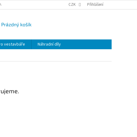
NY OSOBNÍCH ÚDAJŮ
CAMPI-BLOG
CZK
REKLAMACE
Přihlášení
VRÁCENÍ ZBO
Prázdný košík
UPNÍ
K
ro vestavbáře
Náhradní díly
vujeme.