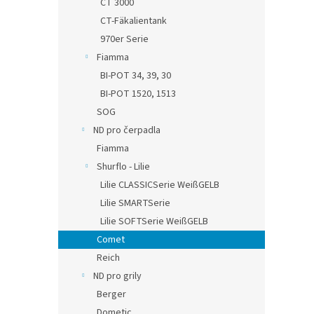
CT 3000
CT-Fäkalientank
970er Serie
Fiamma
BI-POT 34, 39, 30
BI-POT 1520, 1513
SOG
ND pro čerpadla
Fiamma
Shurflo - Lilie
Lilie CLASSICSerie WeißGELB
Lilie SMARTSerie
Lilie SOFTSerie WeißGELB
Comet
Reich
ND pro grily
Berger
Dometic