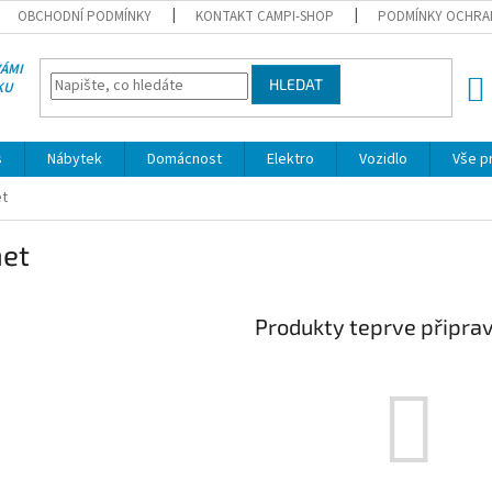
OBCHODNÍ PODMÍNKY
KONTAKT CAMPI-SHOP
PODMÍNKY OCHRA
VÁMI
HLEDAT
KU
NÁK
KOŠÍ
s
Nábytek
Domácnost
Elektro
Vozidlo
Vše p
t
et
Produkty teprve připra