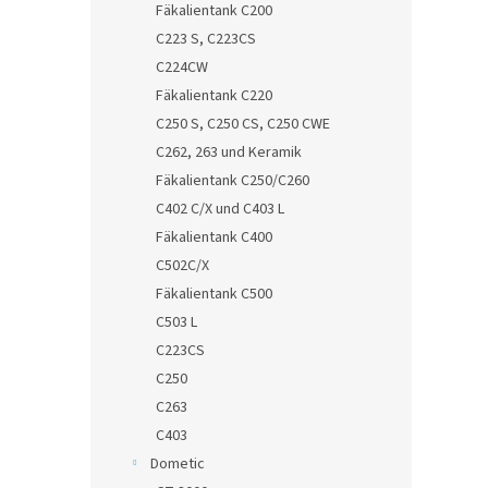
Fäkalientank C200
C223 S, C223CS
C224CW
Fäkalientank C220
C250 S, C250 CS, C250 CWE
C262, 263 und Keramik
Fäkalientank C250/C260
C402 C/X und C403 L
Fäkalientank C400
C502C/X
Fäkalientank C500
C503 L
C223CS
C250
C263
C403
Dometic