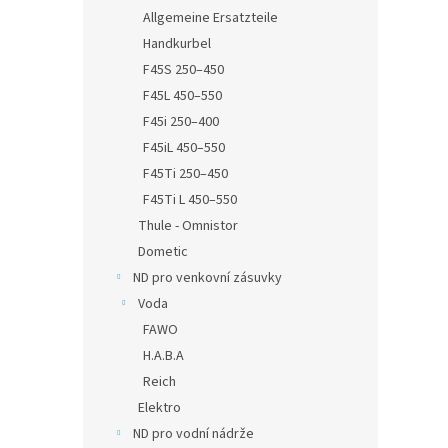
Allgemeine Ersatzteile
Handkurbel
F45S 250–450
F45L 450–550
F45i 250–400
F45iL 450–550
F45Ti 250–450
F45Ti L 450–550
Thule - Omnistor
Dometic
ND pro venkovní zásuvky
Voda
FAWO
H.A.B.A
Reich
Elektro
ND pro vodní nádrže