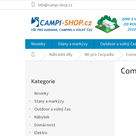
Přejít
info@campi-shop.cz
na
obsah
JSME S 
OD RO
2010
Novinky
Stany a markýzy
Outdoor a volný ča
Domů
Náhradní díly
ND pro čerpadla
Come
P
Com
o
Přeskočit
s
Kategorie
kategorie
t
r
Novinky
a
Stany a markýzy
n
Outdoor a volný čas
n
í
Nábytek
p
Domácnost
a
Elektro