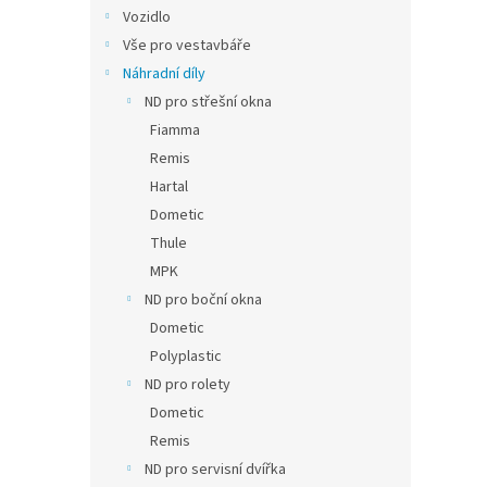
n
Vozidlo
e
Vše pro vestavbáře
l
Náhradní díly
ND pro střešní okna
Fiamma
Remis
Hartal
Dometic
Thule
MPK
ND pro boční okna
Dometic
Polyplastic
ND pro rolety
Dometic
Remis
ND pro servisní dvířka