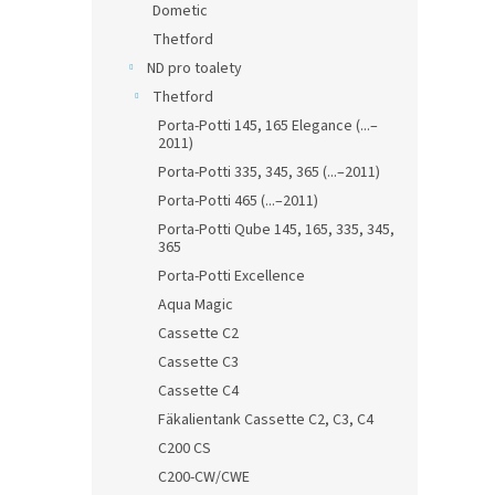
Dometic
Thetford
ND pro toalety
Thetford
Porta-Potti 145, 165 Elegance (...–
2011)
Porta-Potti 335, 345, 365 (...–2011)
Porta-Potti 465 (...–2011)
Porta-Potti Qube 145, 165, 335, 345,
365
Porta-Potti Excellence
Aqua Magic
Cassette C2
Cassette C3
Cassette C4
Fäkalientank Cassette C2, C3, C4
C200 CS
C200-CW/CWE