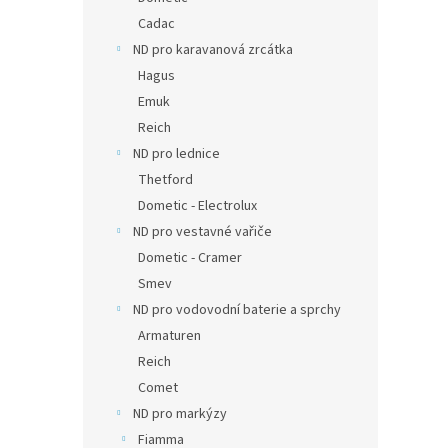
Cadac
ND pro karavanová zrcátka
Hagus
Emuk
Reich
ND pro lednice
Thetford
Dometic - Electrolux
ND pro vestavné vařiče
Dometic - Cramer
Smev
ND pro vodovodní baterie a sprchy
Armaturen
Reich
Comet
ND pro markýzy
Fiamma