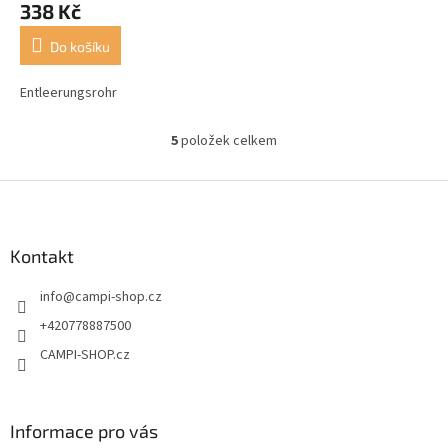
338 Kč
Do košíku
Entleerungsrohr
5
položek celkem
O
v
l
Z
á
á
d
p
a
a
Kontakt
c
t
í
info
@
campi-shop.cz
í
p
r
+420778887500
v
CAMPI-SHOP.cz
k
y
v
ý
Informace pro vás
p