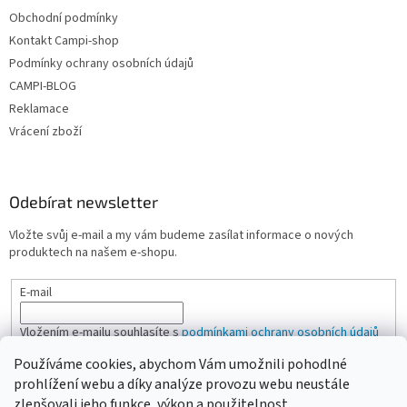
i
Obchodní podmínky
s
u
Kontakt Campi-shop
Podmínky ochrany osobních údajů
CAMPI-BLOG
Reklamace
Vrácení zboží
Odebírat newsletter
Vložte svůj e-mail a my vám budeme zasílat informace o nových
produktech na našem e-shopu.
E-mail
Vložením e-mailu souhlasíte s
podmínkami ochrany osobních údajů
Používáme cookies, abychom Vám umožnili pohodlné
PŘIHLÁSIT SE
prohlížení webu a díky analýze provozu webu neustále
zlepšovali jeho funkce, výkon a použitelnost.