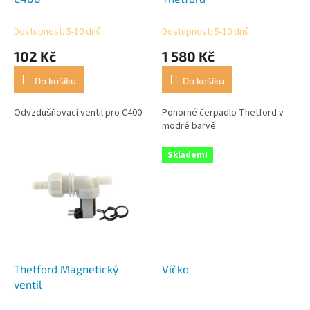
k
t
Dostupnost: 5-10 dnů
Dostupnost: 5-10 dnů
ů
102 Kč
1 580 Kč
Do košíku
Do košíku
Odvzdušňovací ventil pro C400
Ponorné čerpadlo Thetford v
modré barvě
Skladem!
Thetford Magnetický
Víčko
ventil