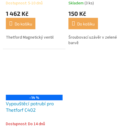
Dostupnost: 5-10 dnů
Skladem
(3 ks)
1 462 Kč
150 Kč
Do košíku
Do košíku
Thetford Magnetický ventil
Šroubovací uzávěr v zelené
barvě
–14 %
Vypouštěcí potrubí pro
Thetforf C402
Dostupnost: Do 14 dnů