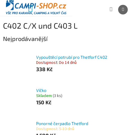
Přejít
na
NÁKUPNÍ
obsah
KOŠÍK
C402 C/X und C403 L
Nejprodávanější
Vypouštěcí potrubí pro Thetforf C402
Dostupnost: Do 14 dnů
338 Kč
Víčko
Skladem
(3 ks)
150 Kč
Ponorné čerpadlo Thetford
Dostupnost: 5-10 dnů