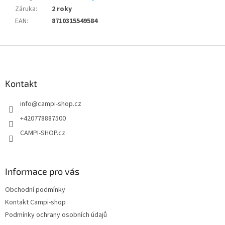
Záruka
:
2 roky
EAN
:
8710315549584
Z
á
p
a
Kontakt
t
info
@
campi-shop.cz
í
+420778887500
CAMPI-SHOP.cz
Informace pro vás
Obchodní podmínky
Kontakt Campi-shop
Podmínky ochrany osobních údajů