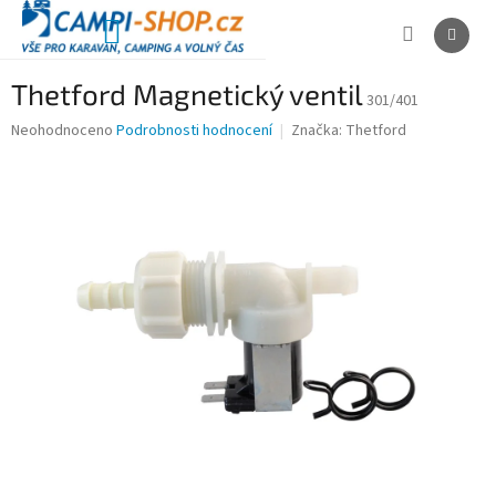
Přejít
na
NÁKUPNÍ
obsah
KOŠÍK
Thetford Magnetický ventil
301/401
Průměrné
Neohodnoceno
Podrobnosti hodnocení
Značka:
Thetford
hodnocení
produktu
je
0,0
z
5
hvězdiček.