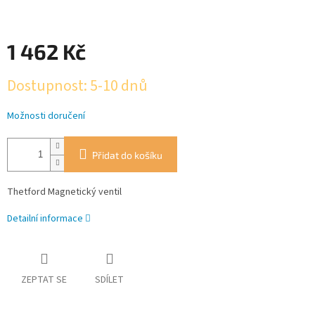
1 462 Kč
Měrná
Dostupnost: 5-10 dnů
cena:
Možnosti doručení
Přidat do košíku
Thetford Magnetický ventil
Detailní informace
ZEPTAT SE
SDÍLET