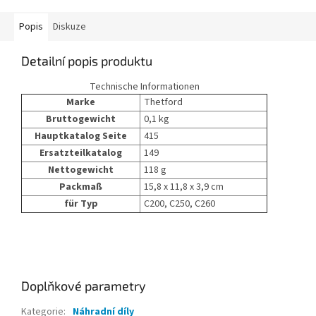
Popis
Diskuze
Detailní popis produktu
Technische Informationen
Marke
Thetford
Bruttogewicht
0,1 kg
Hauptkatalog Seite
415
Ersatzteilkatalog
149
Nettogewicht
118 g
Packmaß
15,8 x 11,8 x 3,9 cm
für Typ
C200, C250, C260
Doplňkové parametry
Kategorie
:
Náhradní díly