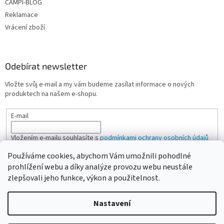
CAMPI-BLOG
Reklamace
Vrácení zboží
Odebírat newsletter
Vložte svůj e-mail a my vám budeme zasílat informace o nových
produktech na našem e-shopu.
E-mail
Vložením e-mailu souhlasíte s
podmínkami ochrany osobních údajů
Používáme cookies, abychom Vám umožnili pohodlné
PŘIHLÁSIT SE
prohlížení webu a díky analýze provozu webu neustále
zlepšovali jeho funkce, výkon a použitelnost.
Nastavení
Vytvořil Shoptet