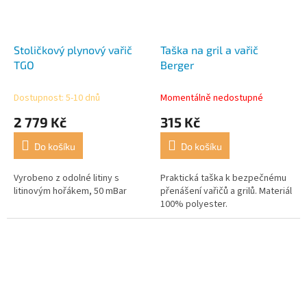
Stoličkový plynový vařič
Taška na gril a vařič
TGO
Berger
Dostupnost: 5-10 dnů
Momentálně nedostupné
2 779 Kč
315 Kč
Do košíku
Do košíku
Vyrobeno z odolné litiny s
Praktická taška k bezpečnému
litinovým hořákem, 50 mBar
přenášení vařičů a grilů. Materiál
100% polyester.