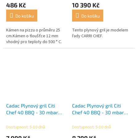
486 Kč
10 390 Kč
Do košíku
Do košíku
Kámen na pizzu o průměru 25
Tento plynový gril je modelem
cm.Kámen o tloušťce 12 mm
řady CARRI CHEF.
vhodný pro teploty do 500 ° C.
Cadac Plynový gril Citi
Cadac Plynový gril Citi
Chef 40 BBQ - 30 mbar
Chef 40 BBQ - 30 mbar
modrý
zelená
Dostupnost: 5-10 dnů
Dostupnost: 5-10 dnů
7 999 Kč
8 399 Kč