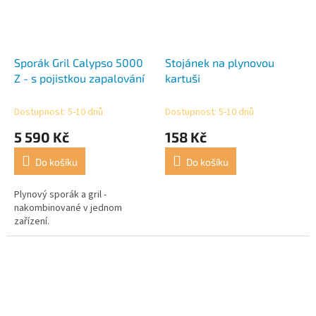
Sporák Gril Calypso 5000
Stojánek na plynovou
Z - s pojistkou zapalování
kartuši
Dostupnost: 5-10 dnů
Dostupnost: 5-10 dnů
5 590 Kč
158 Kč
Do košíku
Do košíku
Plynový sporák a gril -
nakombinované v jednom
zařízení.