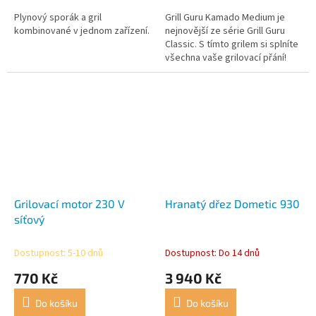
Plynový sporák a gril
Grill Guru Kamado Medium je
kombinované v jednom zařízení.
nejnovější ze série Grill Guru
Classic. S tímto grilem si splníte
všechna vaše grilovací přání!
Grill Guru je prostorově úsporné
zařízení s mnoha...
Grilovací motor 230 V
Hranatý dřez Dometic 930
síťový
Dostupnost: 5-10 dnů
Dostupnost: Do 14 dnů
770 Kč
3 940 Kč
Do košíku
Do košíku