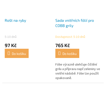
Rošt na ryby
Sada vnitřních fólií pro
COBB grily
5-10 dnů
Dostupnost: 5-10 dnů
97 Kč
765 Kč
Do košíku
Do košíku
Fólie výrazně ulehčuje čištění
grilu a přípravu např.zeleniny ve
vnitřní nádobě. Fólie lze použít
opakovaně.