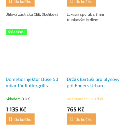
Do košíku
Do košíku
5,0
5,0
z
z
5
5
Úhlová zástrčka CEE, 3kolíková
Luxusní sporák s 8mm
hvězdiček.
hvězdiček.
trubkovým hrdlem.
Skladem!
Dometic Injektor Düse 50
Držák kartuší pro plynový
mbar für Koffergrills
gril Enders Urban
Skladem
(1 ks)
Dostupnost: 5-10 dnů
1 135 Kč
765 Kč
Do košíku
Do košíku