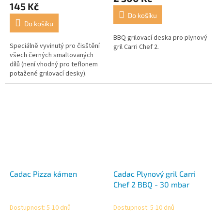
produktu
145 Kč
je
Do košíku
5,0
Do košíku
z
5
BBQ grilovací deska pro plynový
Speciálně vyvinutý pro čisštění
hvězdiček.
gril Carri Chef 2.
všech černých smaltovaných
dílů (není vhodný pro teflonem
potažené grilovací desky).
Cadac Pizza kámen
Cadac Plynový gril Carri
Chef 2 BBQ - 30 mbar
Dostupnost: 5-10 dnů
Dostupnost: 5-10 dnů