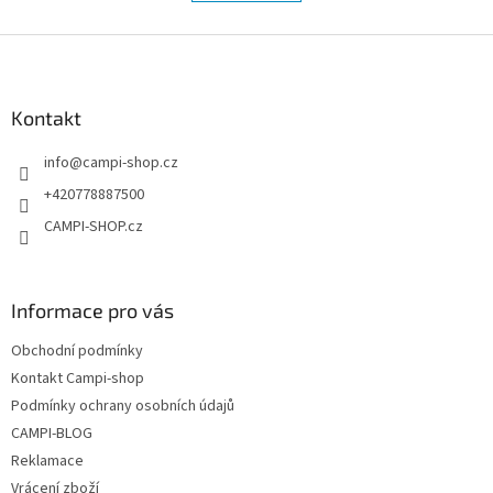
á
k
d
o
v
Z
a
á
c
á
n
í
p
í
p
a
Kontakt
r
t
v
info
@
campi-shop.cz
í
k
y
+420778887500
v
CAMPI-SHOP.cz
ý
p
i
s
Informace pro vás
u
Obchodní podmínky
Kontakt Campi-shop
Podmínky ochrany osobních údajů
CAMPI-BLOG
Reklamace
Vrácení zboží