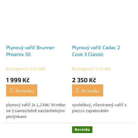
Plynový vařič Brunner
Plynový vařič Cadac 2
Phoenix 30
Cook 3 Classic
Dostupnost: 5-10 dnů
Dostupnost: 5-10 dnů
1 999 Kč
2 350 Kč
Do košíku
Do košíku
plynový vařič 2x 1,2 kW/ 30 mBar
spolehlivý, všestranný vařič s
se 2 samostatně nastavitelnými
piezzo zapalováním
plotýnkami
Novinka