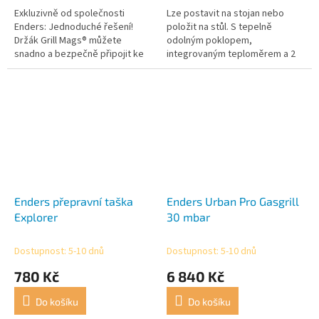
Exkluzivně od společnosti
Lze postavit na stojan nebo
Enders: Jednoduché řešení!
položit na stůl. S tepelně
Držák Grill Mags® můžete
odolným poklopem,
snadno a bezpečně připojit ke
integrovaným teploměrem a 2
svému grilu.
hořáky je možné přímé i
nepřímé grilování nebo pečení.
Enders přepravní taška
Enders Urban Pro Gasgrill
Explorer
30 mbar
Dostupnost: 5-10 dnů
Dostupnost: 5-10 dnů
780 Kč
6 840 Kč
Do košíku
Do košíku