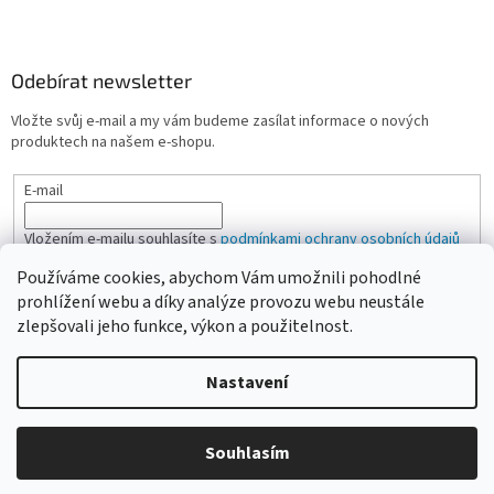
Odebírat newsletter
Vložte svůj e-mail a my vám budeme zasílat informace o nových
produktech na našem e-shopu.
E-mail
Vložením e-mailu souhlasíte s
podmínkami ochrany osobních údajů
Používáme cookies, abychom Vám umožnili pohodlné
PŘIHLÁSIT SE
prohlížení webu a díky analýze provozu webu neustále
zlepšovali jeho funkce, výkon a použitelnost.
Nastavení
Vytvořil Shoptet
Vážení zákazníci, pokud na eshopu nenajdete žádanou položku,
Souhlasím
Copyright 2026
CAMPI-SHOP.cz
. Všechna práva vyhrazena.
neváhejte ji poptat přes kontaktní formulář nebo email.