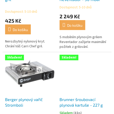
k
Dostupnost: 5-10 dnů
Průměrné
t
Dostupnost: 5-10 dnů
hodnocení
2 249 Kč
ů
produktu
425 Kč
je
Do košíku
3,8
Do košíku
z
5
S mobilním plynovým grilem
Nerozbytný nylonový kryt.
hvězdiček.
Reventador zažijete maximální
Chrání Váš Carri Chef gril.
požitek z grilování.
Skladem!
Skladem!
Berger plynový vařič
Brunner šroubovací
Stromboli
plynová kartuše - 227 g
Skladem
(4 ks)
Průměrné