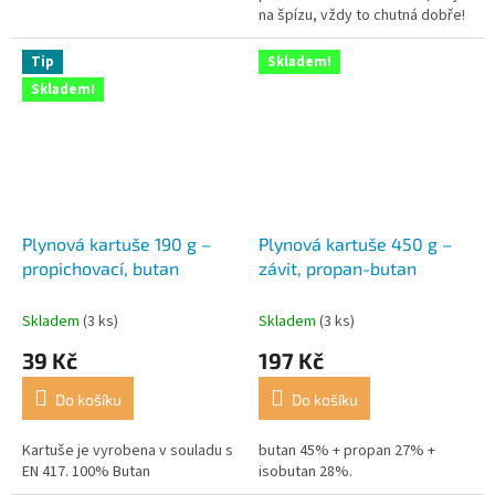
na špízu, vždy to chutná dobře!
Tip
Skladem!
Skladem!
Plynová kartuše 190 g –
Plynová kartuše 450 g –
propichovací, butan
závit, propan-butan
Skladem
(3 ks)
Skladem
(3 ks)
39 Kč
197 Kč
Do košíku
Do košíku
Kartuše je vyrobena v souladu s
butan 45% + propan 27% +
EN 417. 100% Butan
isobutan 28%.