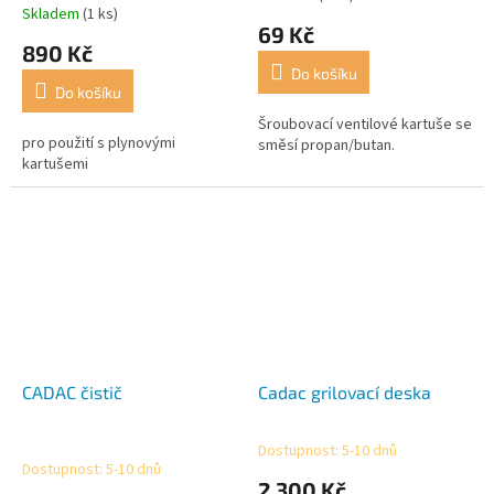
Skladem
(1 ks)
hodnocení
69 Kč
produktu
890 Kč
je
Do košíku
5,0
Do košíku
z
5
Šroubovací ventilové kartuše se
pro použití s plynovými
hvězdiček.
směsí propan/butan.
kartušemi
CADAC čistič
Cadac grilovací deska
Dostupnost: 5-10 dnů
Průměrné
Dostupnost: 5-10 dnů
hodnocení
2 300 Kč