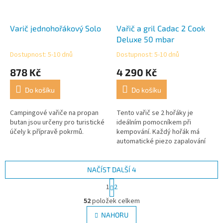
Varič jednohořákový Solo
Vařič a gril Cadac 2 Cook
Deluxe 50 mbar
Dostupnost: 5-10 dnů
Dostupnost: 5-10 dnů
Průměrné
Průměrné
hodnocení
hodnocení
878 Kč
4 290 Kč
produktu
produktu
je
je
Do košíku
Do košíku
5,0
4,3
z
z
5
5
Campingové vařiče na propan
Tento vařič se 2 hořáky je
hvězdiček.
hvězdiček.
butan jsou určeny pro turistické
ideálním pomocníkem při
účely k přípravě pokrmů.
kempování. Každý hořák má
automatické piezo zapalování
bez pojistky. Výborně se hodí
pro všechny aktivity venku. Gril /
vařič...
NAČÍST DALŠÍ 4
S
1
2
t
O
r
52
položek celkem
v
á
l
NAHORU
n