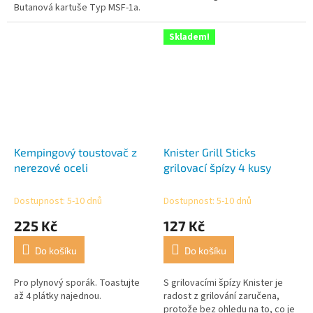
Butanová kartuše Typ MSF-1a.
hvězdiček.
Skladem!
Kempingový toustovač z
Knister Grill Sticks
nerezové oceli
grilovací špízy 4 kusy
Dostupnost: 5-10 dnů
Dostupnost: 5-10 dnů
225 Kč
127 Kč
Do košíku
Do košíku
Pro plynový sporák. Toastujte
S grilovacími špízy Knister je
až 4 plátky najednou.
radost z grilování zaručena,
protože bez ohledu na to, co je