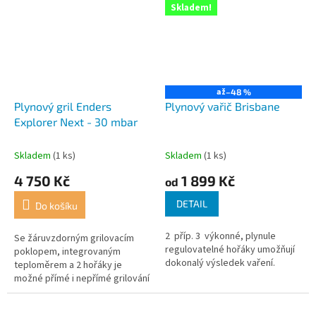
Skladem!
až
–48 %
Plynový gril Enders
Plynový vařič Brisbane
Explorer Next - 30 mbar
Skladem
(1 ks)
Skladem
(1 ks)
4 750 Kč
1 899 Kč
od
DETAIL
Do košíku
2 příp. 3 výkonné, plynule
Se žáruvzdorným grilovacím
regulovatelné hořáky umožňují
poklopem, integrovaným
dokonalý výsledek vaření.
teploměrem a 2 hořáky je
možné přímé i nepřímé grilování
nebo pečení.