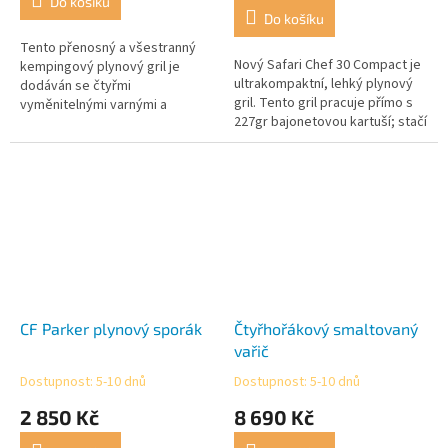
Do košíku
5,0
Do košíku
z
5
Tento přenosný a všestranný
Nový Safari Chef 30 Compact je
hvězdiček.
kempingový plynový gril je
ultrakompaktní, lehký plynový
dodáván se čtyřmi
gril. Tento gril pracuje přímo s
vyměnitelnými varnými a
227gr bajonetovou kartuší; stačí
grilovacími plochami.
plynovou kartuši vložit do
přístroje, zacvaknout a...
CF Parker plynový sporák
Čtyřhořákový smaltovaný
vařič
Dostupnost: 5-10 dnů
Dostupnost: 5-10 dnů
Průměrné
Průměrné
hodnocení
hodnocení
2 850 Kč
8 690 Kč
produktu
produktu
je
je