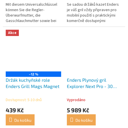
Mit diesem Universalschlüssel
Se sadou držáků kazet Enders
können Sie die Regler-
je váš gril vždy připraven pro
Überwurfmutter, die
mobilní použití s ​​praktickými
Gasschlauchmutter sowie bei
komerčně dostupnými
Großflaschen die
šroubovacími plynovými
Ventilschutzkappe
kazetami! Patronu lze snadno
Akce
vorschriftsmäßig anziehen und
připojit k...
wieder...
–12 %
Držák kuchyňské role
Enders Plynový gril
Enders Grill Mags Magnet
Explorer Next Pro - 30
mbar
Dostupnost: 5-10 dnů
Vyprodáno
439 Kč
5 989 Kč
Do košíku
Do košíku