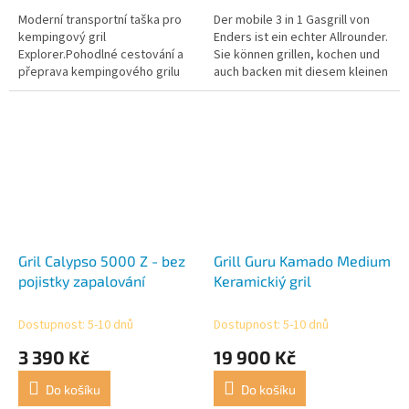
Moderní transportní taška pro
Der mobile 3 in 1 Gasgrill von
kempingový gril
Enders ist ein echter Allrounder.
Explorer.Pohodlné cestování a
Sie können grillen, kochen und
přeprava kempingového grilu
auch backen mit diesem kleinen
Wunderwerk.
Gril Calypso 5000 Z - bez
Grill Guru Kamado Medium
pojistky zapalování
Keramickiý gril
Dostupnost: 5-10 dnů
Dostupnost: 5-10 dnů
3 390 Kč
19 900 Kč
Do košíku
Do košíku