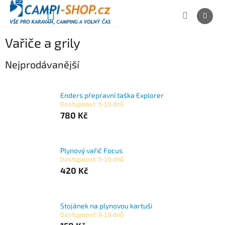
Přejít
na
NÁKUPNÍ
obsah
KOŠÍK
Vařiče a grily
Nejprodávanější
Enders přepravní taška Explorer
Dostupnost: 5-10 dnů
780 Kč
Plynový vařič Focus
Dostupnost: 5-10 dnů
420 Kč
Stojánek na plynovou kartuši
Dostupnost: 5-10 dnů