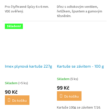
Pro čtyřhranné špízy 6 x 6 mm.
Dřez s odtokovým ventilem,
VDE ověřený.
řetížkem, špuntem a gumovým
těsněním.
Skladem!
Imex plynová kartuše 227g
Kartuše se závitem - 100 g
Skladem
(5 ks)
Průměrné
Skladem
(>5 ks)
hodnocení
99 Kč
produktu
90 Kč
je
Do košíku
5,0
Do košíku
z
5
Kartuše 100g se závitem 7/16.