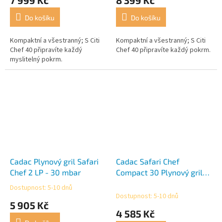
Do košíku
Do košíku
Kompaktní a všestranný; S Citi
Kompaktní a všestranný; S Citi
Chef 40 připravíte každý
Chef 40 připravíte každý pokrm.
myslitelný pokrm.
Cadac Plynový gril Safari
Cadac Safari Chef
Chef 2 LP - 30 mbar
Compact 30 Plynový gril
na kartuše
Dostupnost: 5-10 dnů
Průměrné
Dostupnost: 5-10 dnů
hodnocení
5 905 Kč
produktu
4 585 Kč
je