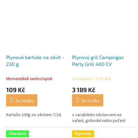
Plynová kartuše na závit -
Plynový gril Campingaz
230 g
Party Grill 400 CV
Momentálně nedostupné
Dostupnost: 5-10 dnů
109 Kč
3 189 Kč
Do košíku
Do košíku
Kartuše 230g se závitem 7/16.
s variabilním nástavcem na
vaření, grilování nebo pečení
Skladem!
Výprodej