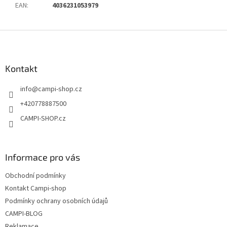
EAN
:
4036231053979
Z
á
p
a
Kontakt
t
info
@
campi-shop.cz
í
+420778887500
CAMPI-SHOP.cz
Informace pro vás
Obchodní podmínky
Kontakt Campi-shop
Podmínky ochrany osobních údajů
CAMPI-BLOG
Reklamace