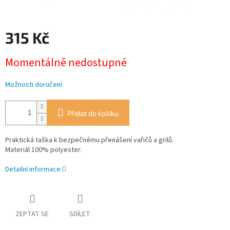
315 Kč
Měrná
Momentálně nedostupné
cena:
Možnosti doručení
Přidat do košíku
Praktická taška k bezpečnému přenášení vařičů a grilů.
Materiál 100% polyester.
Detailní informace
ZEPTAT SE
SDÍLET