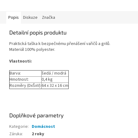
Popis
Diskuze
Značka
Detailní popis produktu
Praktická taška k bezpečnému přenášení vařičů a grilů.
Materiál 100% polyester.
Vlastnosti:
Barva:
šedá / modrá
Hmotnost:
0,4 kg
Rozměry (DxŠxV):
64 x 32 x 16 cm
Doplňkové parametry
Kategorie
:
Domácnost
Záruka
:
2 roky