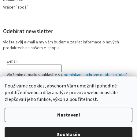
Vrácení zboží
Odebírat newsletter
Vložte svůj e-mail a my vám budeme zasílat informace o nových
produktech na našem e-shopu.
E-mail
Vložením e-mailu souhlasíte s
podmínkami ochrany osobních údajů
Používáme cookies, abychom Vám umožnili pohodlné
PŘIHLÁSIT SE
prohlížení webu a díky analýze provozu webu neustále
zlepšovali jeho funkce, výkon a použitelnost.
Nastavení
Vytvořil Shoptet
Vážení zákazníci, pokud na eshopu nenajdete žádanou položku,
Souhlasím
Copyright 2026
CAMPI-SHOP.cz
. Všechna práva vyhrazena.