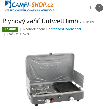
Přejít
na
NÁKUPNÍ
obsah
KOŠÍK
Plynový vařič Outwell Jimbu
310/989
Průměrné
Neohodnoceno
Podrobnosti hodnocení
Novinka
hodnocení
Značka:
Outwell
produktu
je
0,0
z
5
hvězdiček.