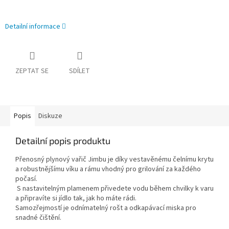
Detailní informace
ZEPTAT SE
SDÍLET
Popis
Diskuze
Detailní popis produktu
Přenosný plynový vařič Jimbu je díky vestavěnému čelnímu krytu
a robustnějšímu víku a rámu vhodný pro grilování za každého
počasí.
S nastavitelným plamenem přivedete vodu během chvilky k varu
a připravíte si jídlo tak, jak ho máte rádi.
Samozřejmostí je odnímatelný rošt a odkapávací miska pro
snadné čištění.