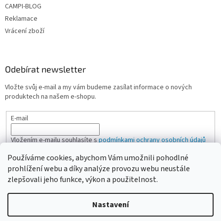
CAMPI-BLOG
Reklamace
Vrácení zboží
Odebírat newsletter
Vložte svůj e-mail a my vám budeme zasílat informace o nových
produktech na našem e-shopu.
E-mail
Vložením e-mailu souhlasíte s
podmínkami ochrany osobních údajů
Používáme cookies, abychom Vám umožnili pohodlné
PŘIHLÁSIT SE
prohlížení webu a díky analýze provozu webu neustále
zlepšovali jeho funkce, výkon a použitelnost.
Nastavení
Vytvořil Shoptet