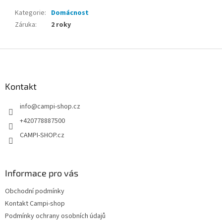
Kategorie
:
Domácnost
Záruka
:
2 roky
Z
á
p
a
Kontakt
t
info
@
campi-shop.cz
í
+420778887500
CAMPI-SHOP.cz
Informace pro vás
Obchodní podmínky
Kontakt Campi-shop
Podmínky ochrany osobních údajů