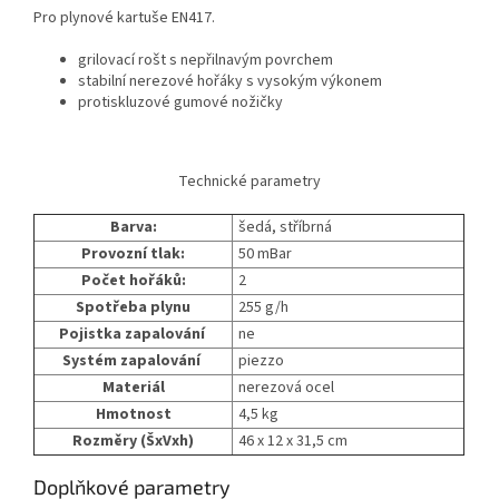
Pro plynové kartuše EN417.
grilovací rošt s nepřilnavým povrchem
stabilní nerezové hořáky s vysokým výkonem
protiskluzové gumové nožičky
Technické parametry
Barva:
šedá, stříbrná
Provozní tlak:
50 mBar
Počet hořáků:
2
Spotřeba plynu
255 g/h
Pojistka zapalování
ne
Systém zapalování
piezzo
Materiál
nerezová ocel
Hmotnost
4,5 kg
Rozměry (ŠxVxh)
46 x 12 x 31,5 cm
Doplňkové parametry