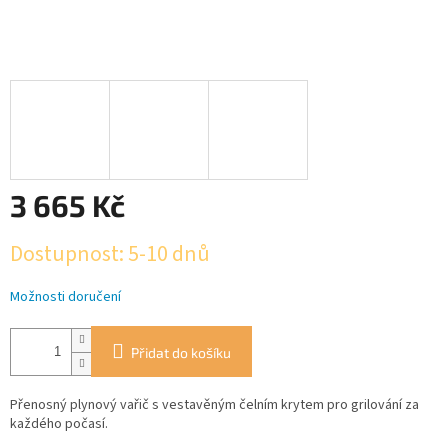
3 665 Kč
Měrná
Dostupnost: 5-10 dnů
cena:
Možnosti doručení
Přidat do košíku
Přenosný plynový vařič s vestavěným čelním krytem pro grilování za
každého počasí.