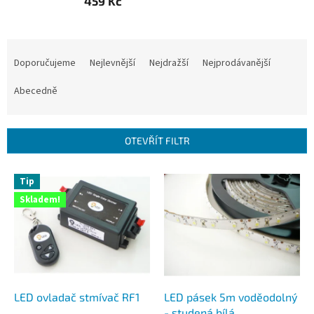
459 Kč
Ř
a
Doporučujeme
Nejlevnější
Nejdražší
Nejprodávanější
z
e
Abecedně
n
í
p
OTEVŘÍT FILTR
r
o
V
Tip
d
ý
u
Skladem!
p
k
i
t
s
ů
p
r
o
d
LED ovladač stmívač RF1
LED pásek 5m voděodolný
u
- studená bílá