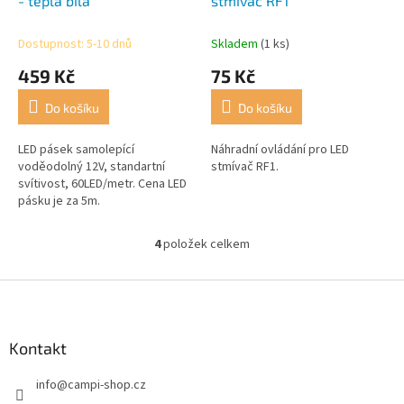
- teplá bílá
stmívač RF1
Dostupnost: 5-10 dnů
Skladem
(1 ks)
459 Kč
75 Kč
Do košíku
Do košíku
LED pásek samolepící
Náhradní ovládání pro LED
voděodolný 12V, standartní
stmívač RF1.
svítivost, 60LED/metr. Cena LED
pásku je za 5m.
4
položek celkem
O
v
l
Z
á
á
d
p
a
a
Kontakt
c
t
í
info
@
campi-shop.cz
í
p