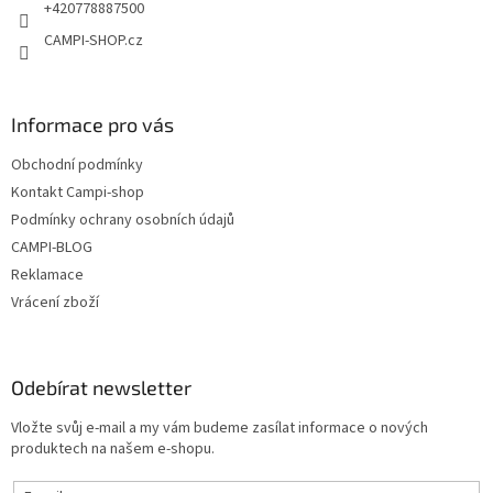
r
+420778887500
v
CAMPI-SHOP.cz
k
y
v
ý
Informace pro vás
p
i
Obchodní podmínky
s
u
Kontakt Campi-shop
Podmínky ochrany osobních údajů
CAMPI-BLOG
Reklamace
Vrácení zboží
Odebírat newsletter
Vložte svůj e-mail a my vám budeme zasílat informace o nových
produktech na našem e-shopu.