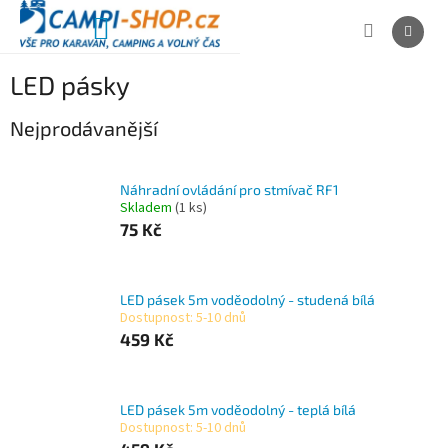
Přejít
na
NÁKUPNÍ
obsah
KOŠÍK
LED pásky
Nejprodávanější
Náhradní ovládání pro stmívač RF1
Skladem
(1 ks)
75 Kč
LED pásek 5m voděodolný - studená bílá
Dostupnost: 5-10 dnů
459 Kč
LED pásek 5m voděodolný - teplá bílá
Dostupnost: 5-10 dnů