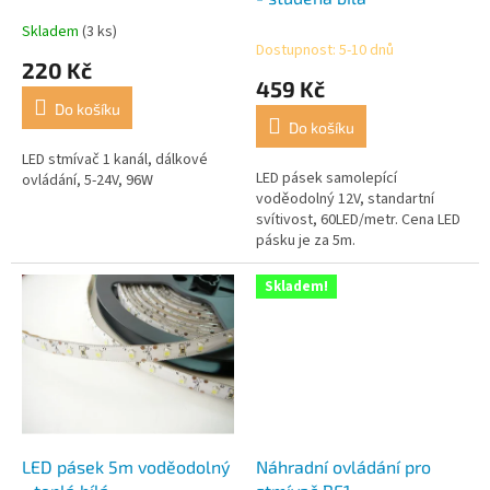
k
Skladem
(3 ks)
Průměrné
t
Dostupnost: 5-10 dnů
hodnocení
220 Kč
ů
produktu
459 Kč
je
Do košíku
4,3
Do košíku
z
5
LED stmívač 1 kanál, dálkové
LED pásek samolepící
hvězdiček.
ovládání, 5-24V, 96W
voděodolný 12V, standartní
svítivost, 60LED/metr. Cena LED
pásku je za 5m.
Skladem!
LED pásek 5m voděodolný
Náhradní ovládání pro