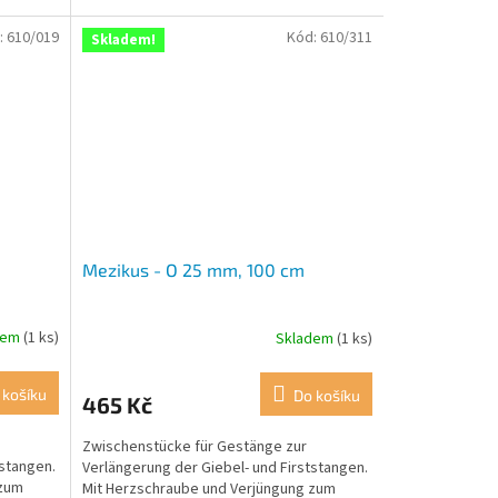
:
610/019
Kód:
610/311
Skladem!
Mezikus - O 25 mm, 100 cm
dem
(1 ks)
Skladem
(1 ks)
 košíku
Do košíku
465 Kč
Zwischenstücke für Gestänge zur
tstangen.
Verlängerung der Giebel- und Firststangen.
 zum
Mit Herzschraube und Verjüngung zum