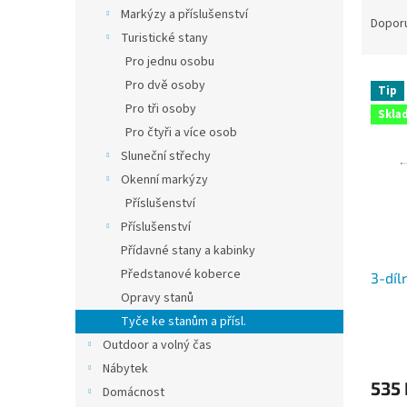
Ř
n
Markýzy a příslušenství
a
e
Dopor
Turistické stany
z
l
e
Pro jednu osobu
V
n
Pro dvě osoby
Tip
ý
í
Pro tři osoby
Skla
p
p
Pro čtyři a více osob
i
r
Sluneční střechy
s
o
p
Okenní markýzy
d
r
u
Příslušenství
o
k
Příslušenství
d
t
Přídavné stany a kabinky
u
ů
Předstanové koberce
3-díl
k
Opravy stanů
t
ů
Tyče ke stanům a přísl.
Outdoor a volný čas
Nábytek
535 
Domácnost