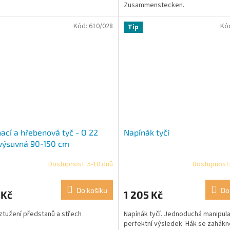
Zusammenstecken.
Kód:
610/028
Kó
Tip
ací a hřebenová tyč - O 22
Napínák tyčí
výsuvná 90-150 cm
Dostupnost: 5-10 dnů
Dostupnost:
Do košíku
Do
 Kč
1 205 Kč
ztužení předstanů a střech
Napínák tyčí. Jednoduchá manipul
perfektní výsledek. Hák se zahákn