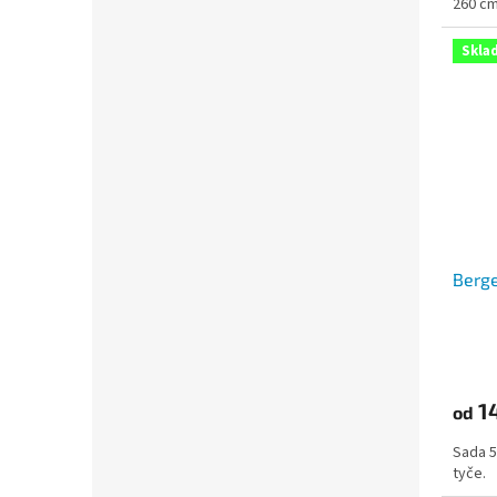
260 cm
5
hvězdi
Skla
Berge
1
od
Sada 5
tyče.