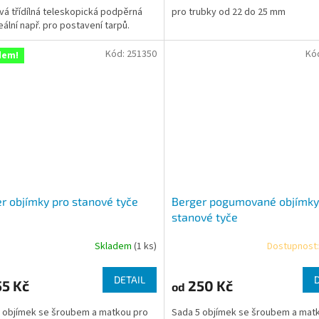
ová třídílná teleskopická podpěrná
pro trubky od 22 do 25 mm
eální např. pro postavení tarpů.
Kód:
251350
Kó
dem!
r objímky pro stanové tyče
Berger pogumované objímky
stanové tyče
Skladem
(1 ks)
Dostupnost:
DETAIL
5 Kč
250 Kč
od
 objímek se šroubem a matkou pro
Sada 5 objímek se šroubem a mat