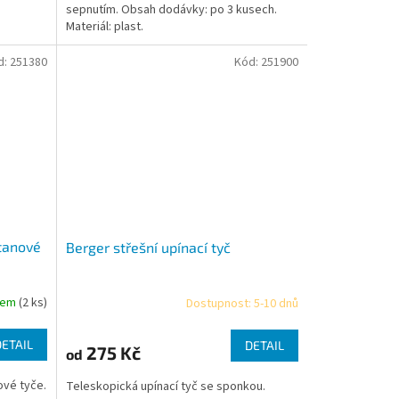
sepnutím. Obsah dodávky: po 3 kusech.
Materiál: plast.
d:
251380
Kód:
251900
tanové
Berger střešní upínací tyč
dem
(2 ks)
Dostupnost: 5-10 dnů
DETAIL
DETAIL
275 Kč
od
ové tyče.
Teleskopická upínací tyč se sponkou.