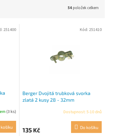
54
položek celkem
d:
251400
Kód:
251410
rka
Berger Dvojitá trubková svorka
zlatá 2 kusy 28 - 32mm
dem
(3 ks)
Dostupnost: 5-10 dnů
 košíku
Do košíku
135 Kč