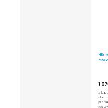
Hliní
mark
1 07
S luxu
okamži
prodlo
nastav