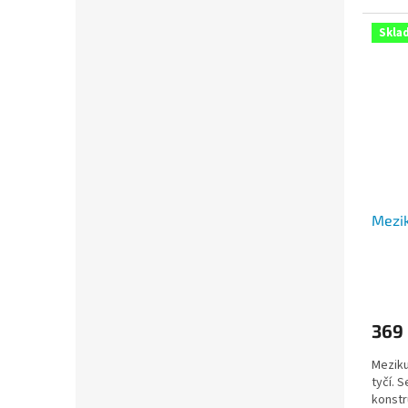
cm a r
Skla
Mezi
369
Meziku
tyčí. 
konstr