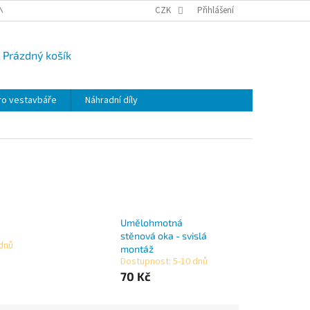
NY OSOBNÍCH ÚDAJŮ
CAMPI-BLOG
CZK
REKLAMACE
Přihlášení
VRÁCENÍ ZBO
Prázdný košík
UPNÍ
K
ro vestavbáře
Náhradní díly
Umělohmotná
stěnová oka - svislá
 dnů
montáž
Dostupnost: 5-10 dnů
70 Kč