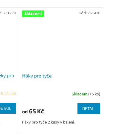
d:
251270
Kód:
251420
Skladem!
ky pro
Háky pro tyče
 5-10 dnů
Skladem
(>5 ks)
DETAIL
DETAIL
65 Kč
od
.
Háky pro tyče 2 kusy v balení.