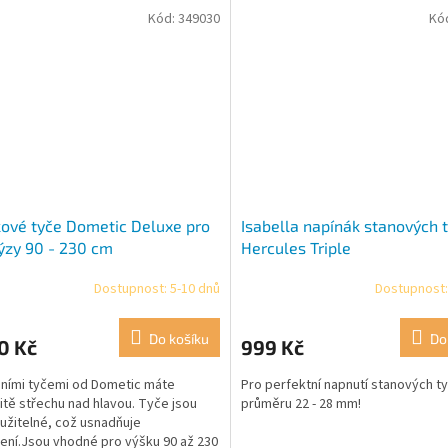
Kód:
349030
Kó
kové tyče Dometic Deluxe pro
Isabella napínák stanových t
ýzy 90 - 230 cm
Hercules Triple
Dostupnost: 5-10 dnů
Dostupnost:
Do košíku
Do
0 Kč
999 Kč
sními tyčemi od Dometic máte
Pro perfektní napnutí stanových ty
tě střechu nad hlavou. Tyče jsou
průměru 22 - 28 mm!
užitelné, což usnadňuje
ení.Jsou vhodné pro výšku 90 až 230