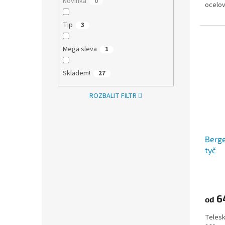
Novinka
0
ocelov
Tip
3
Mega sleva
1
Skladem!
27
ROZBALIT FILTR
Berge
tyč
Průmě
hodno
produ
6
od
je
5,0
Telesk
z