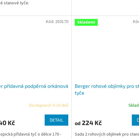
é stanové tyče.
Kód:
250170
Kó
Skladem!
r přídavná podpěrná orkánová
Berger rohové objímky pro s
tyče
Dostupnost: 5-10 dnů
Skla
rné
cení
ktu
DETAIL
40 Kč
224 Kč
od
opická přídavná tyč o délce 170 -
Sada 2 rohových objímek pro stan