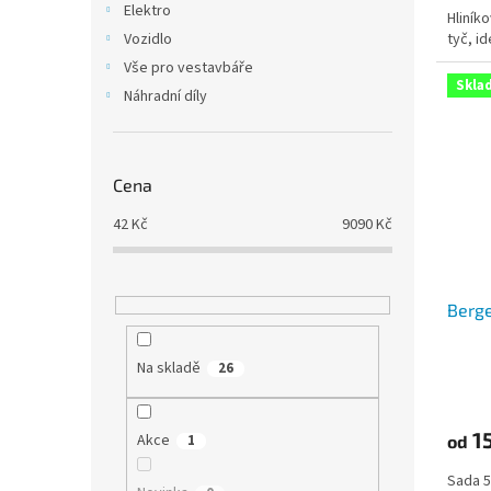
Elektro
Hliník
tyč, id
Vozidlo
Vše pro vestavbáře
Skla
Náhradní díly
Cena
42
Kč
9090
Kč
Berge
Na skladě
26
15
Akce
1
od
Sada 5