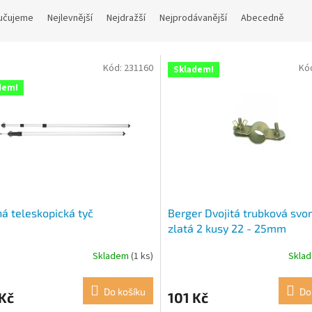
učujeme
Nejlevnější
Nejdražší
Nejprodávanější
Abecedně
Kód:
231160
Kó
Skladem!
dem!
ná teleskopická tyč
Berger Dvojitá trubková svo
zlatá 2 kusy 22 - 25mm
Skladem
(1 ks)
Skla
Do košíku
Do
Kč
101 Kč