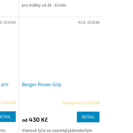
pro trubky od 28 - 32 mm
d:
251560
Kód:
251840
 pro
Berger Power Grip
 5-10 dnů
Dostupnost: 5-10 dnů
DETAIL
DETAIL
430 Kč
od
kou.
Stanové tyče se zaaretují jednoduchým