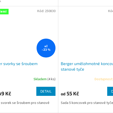
.
ček.
Kód:
250830
Kó
dem!
až
–23 %
r svorky se šroubem
Berger umělohmotné koncov
stanové tyče
Skladem
(4 ks)
Dostupnost:
DETAIL
49 Kč
55 Kč
od
 svorek se šroubem pro stanové
Sada 5 koncovek pro stanové tyče