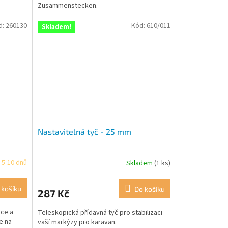
Zusammenstecken.
d:
260130
Kód:
610/011
Skladem!
Nastavitelná tyč - 25 mm
 5-10 dnů
Skladem
(1 ks)
 košíku
Do košíku
287 Kč
ace a
Teleskopická přídavná tyč pro stabilizaci
e na
vaší markýzy pro karavan.