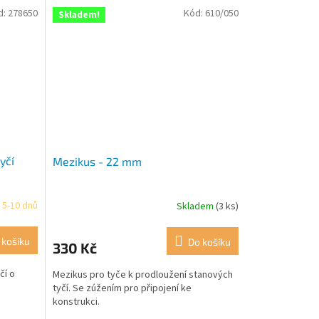
d:
278650
Kód:
610/050
Skladem!
yčí
Mezikus - 22 mm
 5-10 dnů
Skladem
(3 ks)
 košíku
Do košíku
330 Kč
čí o
Mezikus pro tyče k prodloužení stanových
tyčí. Se zúžením pro připojení ke
konstrukci.