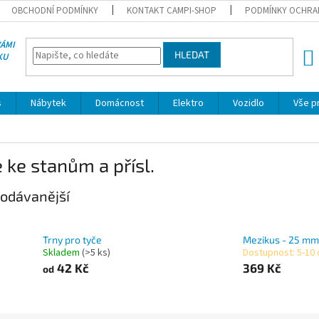
OBCHODNÍ PODMÍNKY
KONTAKT CAMPI-SHOP
PODMÍNKY OCHRA
VÁMI
HLEDAT
KU
NÁK
KOŠÍ
s
Nábytek
Domácnost
Elektro
Vozidlo
Vše p
 ke stanům a přísl.
odávanější
Trny pro tyče
Mezikus - 25 mm
Skladem
(>5 ks)
Dostupnost: 5-10
42 Kč
369 Kč
od