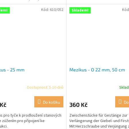
ovnoměrně rozloží váhu.
Kód:
610/052
Kód
dem!
Skladem!
kus - 25 mm
Mezikus - O 22 mm, 50 cm
Dostupnost: 5-10 dnů
Skla
Do košíku
Do
 Kč
360 Kč
s pro tyče k prodloužení stanových
Zwischenstücke für Gestänge zur
Se zúžením pro připojení ke
Verlängerung der Giebel- und Firs
ukci.
Mit Herzschraube und Verjüngung