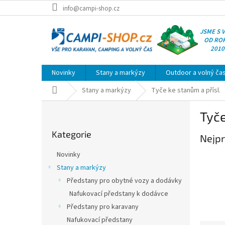
Přejít
info@campi-shop.cz
na
obsah
JSME S 
OD RO
2010
Novinky
Stany a markýzy
Outdoor a volný ča
Domů
Stany a markýzy
Tyče ke stanům a přísl.
P
Tyče
o
Přeskočit
s
Kategorie
kategorie
Nejpr
t
r
Novinky
a
Stany a markýzy
n
Předstany pro obytné vozy a dodávky
n
í
Nafukovací předstany k dodávce
p
Předstany pro karavany
a
Nafukovací předstany