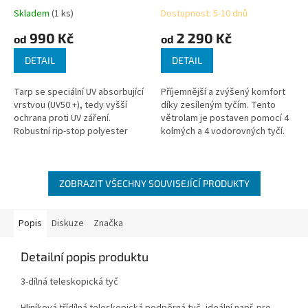
Skladem
(1 ks)
Dostupnost: 5-10 dnů
990 Kč
2 290 Kč
od
od
DETAIL
DETAIL
Tarp se speciální UV absorbující
Příjemnější a zvýšený komfort
vrstvou (UV50 +), tedy vyšší
díky zesíleným tyčím. Tento
ochrana proti UV záření.
větrolam je postaven pomocí 4
Robustní rip-stop polyester
kolmých a 4 vodorovných tyčí.
zaručuje delší životnost. Různé
Navíc ukotvení pro ještě lepší
možnosti upevnění....
stabilitu. Větrolam Ventana...
ZOBRAZIT VŠECHNY SOUVISEJÍCÍ PRODUKTY
Popis
Diskuze
Značka
Detailní popis produktu
3-dílná teleskopická tyč
Hliníková třídílná teleskopická podpěrná tyč, ideální např. pro