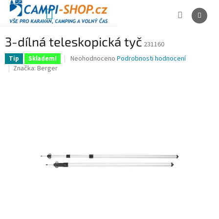
Přejít
na
NÁKUPNÍ
obsah
KOŠÍK
3-dílná teleskopická tyč
231160
Průměrné
Neohodnoceno
Podrobnosti hodnocení
Tip
Skladem!
hodnocení
Značka:
Berger
produktu
je
0,0
z
5
hvězdiček.