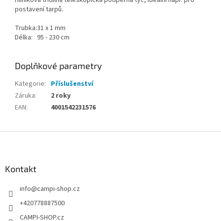
postavení tarpů.
Trubka:
31 x 1 mm
Délka:
95 - 230 cm
Doplňkové parametry
Kategorie
:
Příslušenství
Záruka
:
2 roky
EAN
:
4001542231576
Z
á
p
a
Kontakt
t
info
@
campi-shop.cz
í
+420778887500
CAMPI-SHOP.cz