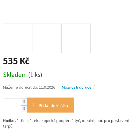
535 Kč
Měrná
Skladem
(1 ks)
cena:
Můžeme doručit do:
11.8.2026
Možnosti doručení
Přidat do košíku
Hliníková třídílná teleskopická podpěrná tyč, ideální např. pro postavení
tarpů.