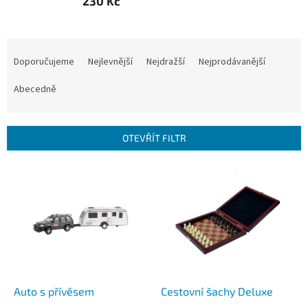
230 Kč
Ř
a
Doporučujeme
Nejlevnější
Nejdražší
Nejprodávanější
z
e
Abecedně
n
í
p
OTEVŘÍT FILTR
r
o
V
d
ý
u
p
k
i
t
s
ů
p
r
o
d
Auto s přívěsem
Cestovní šachy Deluxe
u