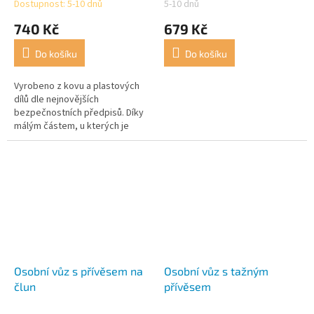
Dostupnost: 5-10 dnů
5-10 dnů
740 Kč
679 Kč
Do košíku
Do košíku
Vyrobeno z kovu a plastových
dílů dle nejnovějších
bezpečnostních předpisů. Díky
málým částem, u kterých je
možné jejich spolknutí, není
vyrobek vhodný pro děti do 3
let!
Osobní vůz s přívěsem na
Osobní vůz s tažným
člun
přívěsem