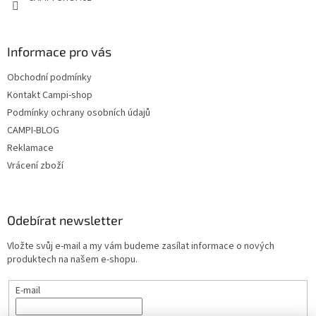
k
y
v
ý
Informace pro vás
p
i
Obchodní podmínky
s
u
Kontakt Campi-shop
Podmínky ochrany osobních údajů
CAMPI-BLOG
Reklamace
Vrácení zboží
Odebírat newsletter
Vložte svůj e-mail a my vám budeme zasílat informace o nových
produktech na našem e-shopu.
E-mail