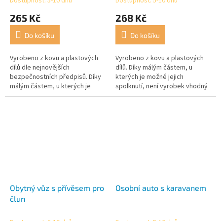
Dostupnost: 5-10 dnů
Dostupnost: 5-10 dnů
265 Kč
268 Kč
Do košíku
Do košíku
Vyrobeno z kovu a plastových
Vyrobeno z kovu a plastových
dílů dle nejnovějších
dílů. Díky málým částem, u
bezpečnostních předpisů. Díky
kterých je možné jejich
málým částem, u kterých je
spolknutí, není vyrobek vhodný
možné jejich spolknutí, není
pro děti do 3 let!
vyrobek vhodný pro děti do 3
let!
Obytný vůz s přívěsem pro
Osobní auto s karavanem
člun