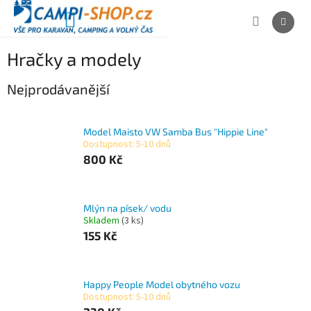
Přejít
na
NÁKUPNÍ
obsah
KOŠÍK
Hračky a modely
Nejprodávanější
Model Maisto VW Samba Bus "Hippie Line"
Dostupnost: 5-10 dnů
800 Kč
Mlýn na písek/ vodu
Skladem
(3 ks)
155 Kč
Happy People Model obytného vozu
Dostupnost: 5-10 dnů