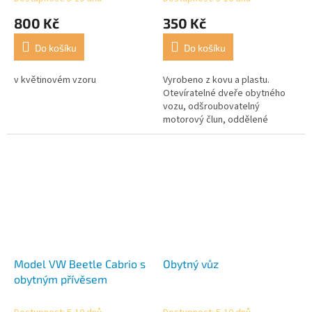
800 Kč
350 Kč
Do košíku
Do košíku
v květinovém vzoru
Vyrobeno z kovu a plastu.
Otevíratelné dveře obytného
vozu, odšroubovatelný
motorový člun, oddělené
motory člunu k přimontování,
obytný vůz s vestavěným
dřezem, lavicí atd.
Model VW Beetle Cabrio s
Obytný vůz
obytným přívěsem