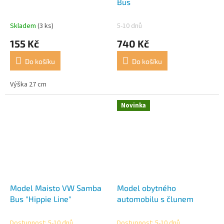
Bus
Skladem
(3 ks)
5-10 dnů
155 Kč
740 Kč
Do košíku
Do košíku
Výška 27 cm
Novinka
Model Maisto VW Samba
Model obytného
Bus "Hippie Line"
automobilu s člunem
Dostupnost: 5-10 dnů
Dostupnost: 5-10 dnů