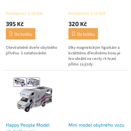
k
t
Dostupnost: 5-10 dnů
Dostupnost: 5-10 dnů
ů
395 Kč
320 Kč
Do košíku
Do košíku
Otevíratelné dveře obytného
Díky magnetickým figurkám a
přívěsu. S natahováním.
kvalitnímu dřevěnému boxu je
hra ideální na cesty i k hraní
přímo za jízdy.
Happy People Model
Mini model obytného vozu