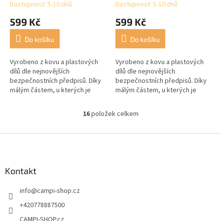
Dostupnost: 5-10 dnů
Dostupnost: 5-10 dnů
599 Kč
599 Kč
Do košíku
Do košíku
Vyrobeno z kovu a plastových
Vyrobeno z kovu a plastových
dílů dle nejnovějších
dílů dle nejnovějších
bezpečnostních předpisů. Díky
bezpečnostních předpisů. Díky
málým částem, u kterých je
málým částem, u kterých je
možné jejich spolknutí, není
možné jejich spolknutí, není
vyrobek vhodný pro děti do 3
vyrobek vhodný pro děti do 3
16
položek celkem
O
let!
let!
v
l
Z
á
á
d
p
a
a
Kontakt
c
t
í
info
@
campi-shop.cz
í
p
r
+420778887500
v
CAMPI-SHOP.cz