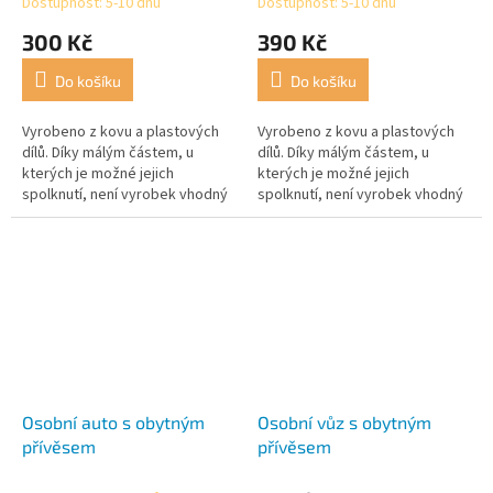
Dostupnost: 5-10 dnů
Dostupnost: 5-10 dnů
300 Kč
390 Kč
Do košíku
Do košíku
Vyrobeno z kovu a plastových
Vyrobeno z kovu a plastových
dílů. Díky málým částem, u
dílů. Díky málým částem, u
kterých je možné jejich
kterých je možné jejich
spolknutí, není vyrobek vhodný
spolknutí, není vyrobek vhodný
pro děti do 3 let!
pro děti do 3 let!
Osobní auto s obytným
Osobní vůz s obytným
přívěsem
přívěsem