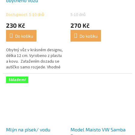
obytného vozu
Dostupnost: 5-10 dnů
5-10 dnů
230 Kč
270 Kč
Do košíku
Do košíku
Obytný vůz v krásném designu,
délka 12 cm. Vyrobeno z plastu
a kovu. Zatažením dozadu se
autíčko samo rozjede. Vhodné
od 3 let.
Skladem!
Mlýn na písek/ vodu
Model Maisto VW Samba