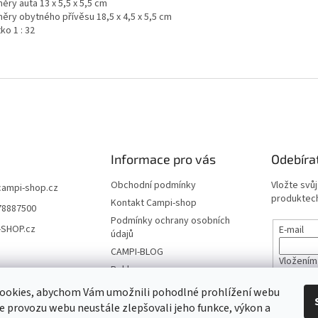
ěry auta 13 x 5,5 x 5,5 cm
ěry obytného přívěsu 18,5 x 4,5 x 5,5 cm
ko 1 : 32
Informace pro vás
Odebíra
Obchodní podmínky
Vložte svů
campi-shop.cz
produktech
Kontakt Campi-shop
78887500
Podmínky ochrany osobních
-SHOP.cz
E-mail
údajů
CAMPI-BLOG
Vložením
Reklamace
údajů
Vrácení zboží
ookies, abychom Vám umožnili pohodlné prohlížení webu
ze provozu webu neustále zlepšovali jeho funkce, výkon a
PŘIHL