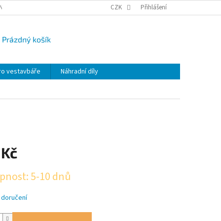
NY OSOBNÍCH ÚDAJŮ
CAMPI-BLOG
CZK
REKLAMACE
Přihlášení
VRÁCENÍ ZBO
Prázdný košík
UPNÍ
K
ro vestavbáře
Náhradní díly
 Kč
pnost: 5-10 dnů
 doručení