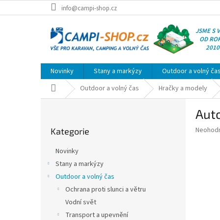
Přejít
info@campi-shop.cz
na
obsah
JSME S 
OD RO
2010
Novinky
Stany a markýzy
Outdoor a volný ča
Domů
Outdoor a volný čas
Hračky a modely
P
Aut
o
Přeskočit
s
Průměr
Neohod
Kategorie
kategorie
t
hodnoce
r
produkt
Novinky
a
je
Stany a markýzy
0,0
n
z
Outdoor a volný čas
n
5
í
Ochrana proti slunci a větru
hvězdič
p
Vodní svět
a
Transport a upevnění