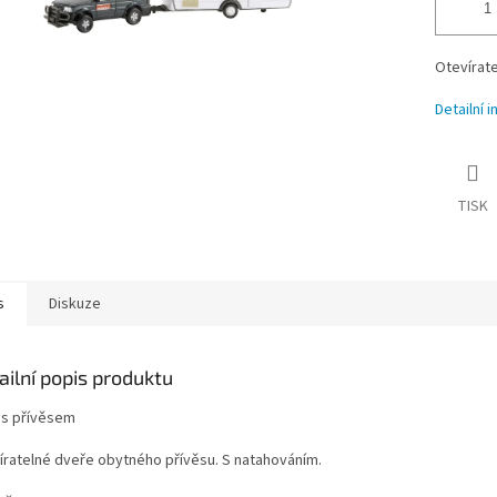
Otevírate
Detailní 
TISK
s
Diskuze
ailní popis produktu
 s přívěsem
íratelné dveře obytného přívěsu. S natahováním.