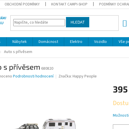
OBCHODNÍ PODMÍNKY
KONTAKT CAMPI-SHOP
PODMÍNKY OCHRA
VÁMI
HLEDAT
KU
NÁK
KOŠÍ
s
Nábytek
Domácnost
Elektro
Vozidlo
Vše p
Auto s přívěsem
o s přívěsem
680820
né
noceno
Podrobnosti hodnocení
Značka:
Happy People
ní
395
u
Měrná
Dostu
cena:
ek.
Možnosti