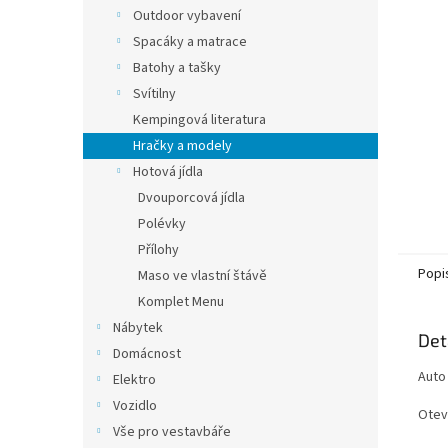
n
Outdoor vybavení
e
Spacáky a matrace
l
Batohy a tašky
Svítilny
Kempingová literatura
Hračky a modely
Hotová jídla
Dvouporcová jídla
Polévky
Přílohy
Popi
Maso ve vlastní štávě
Komplet Menu
Nábytek
Det
Domácnost
Auto
Elektro
Vozidlo
Otev
Vše pro vestavbáře