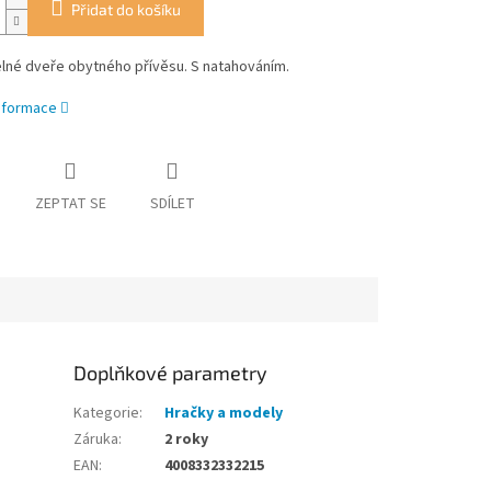
Přidat do košíku
lné dveře obytného přívěsu. S natahováním.
informace
ZEPTAT SE
SDÍLET
Doplňkové parametry
Kategorie
:
Hračky a modely
Záruka
:
2 roky
EAN
:
4008332332215