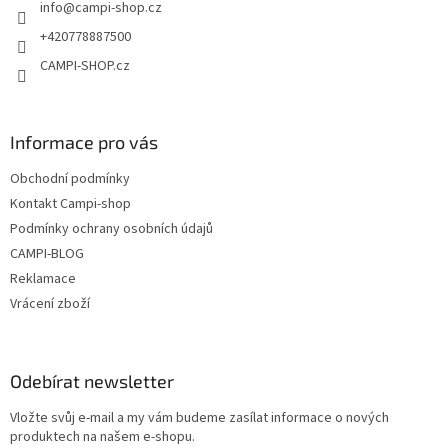
info
@
campi-shop.cz
í
p
r
+420778887500
v
CAMPI-SHOP.cz
k
y
v
ý
Informace pro vás
p
i
Obchodní podmínky
s
u
Kontakt Campi-shop
Podmínky ochrany osobních údajů
CAMPI-BLOG
Reklamace
Vrácení zboží
Odebírat newsletter
Vložte svůj e-mail a my vám budeme zasílat informace o nových
produktech na našem e-shopu.