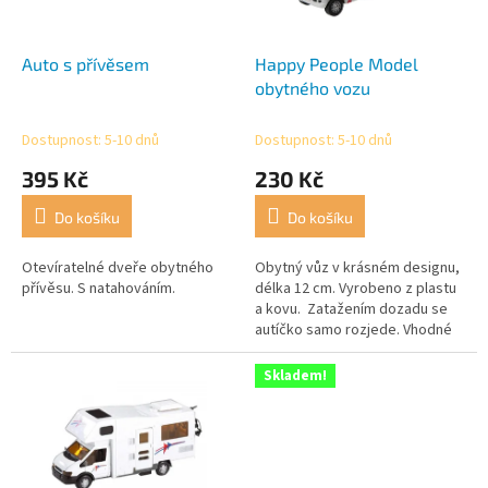
r
t
o
ů
d
Auto s přívěsem
Happy People Model
u
obytného vozu
k
t
Dostupnost: 5-10 dnů
Dostupnost: 5-10 dnů
ů
395 Kč
230 Kč
Do košíku
Do košíku
Otevíratelné dveře obytného
Obytný vůz v krásném designu,
přívěsu. S natahováním.
délka 12 cm. Vyrobeno z plastu
a kovu. Zatažením dozadu se
autíčko samo rozjede. Vhodné
od 3 let.
Skladem!