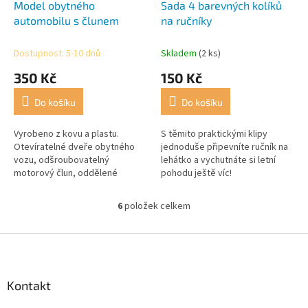
Model obytného
Sada 4 barevných kolíků
automobilu s člunem
na ručníky
Dostupnost: 5-10 dnů
Skladem
(2 ks)
350 Kč
150 Kč
Do košíku
Do košíku
Vyrobeno z kovu a plastu.
S těmito praktickými klipy
Otevíratelné dveře obytného
jednoduše připevníte ručník na
vozu, odšroubovatelný
lehátko a vychutnáte si letní
motorový člun, oddělené
pohodu ještě víc!
motory člunu k přimontování,
obytný vůz s vestavěným
6
položek celkem
O
dřezem, lavicí atd.
v
l
Z
á
á
d
p
a
a
Kontakt
c
t
í