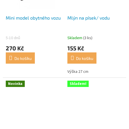
Mini model obytného vozu
Mlýn na písek/ vodu
5-10 dnů
Skladem
(3 ks)
270 Kč
155 Kč
Do košíku
Do košíku
Výška 27 cm
Novinka
Skladem!