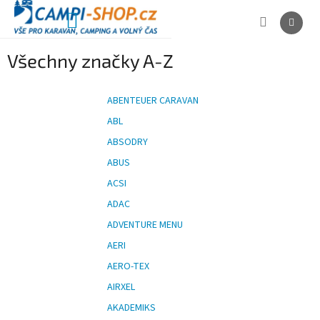
Přejít
na
NÁKUPNÍ
obsah
KOŠÍK
Všechny značky A-Z
ABENTEUER CARAVAN
ABL
ABSODRY
ABUS
ACSI
ADAC
ADVENTURE MENU
AERI
AERO-TEX
AIRXEL
AKADEMIKS