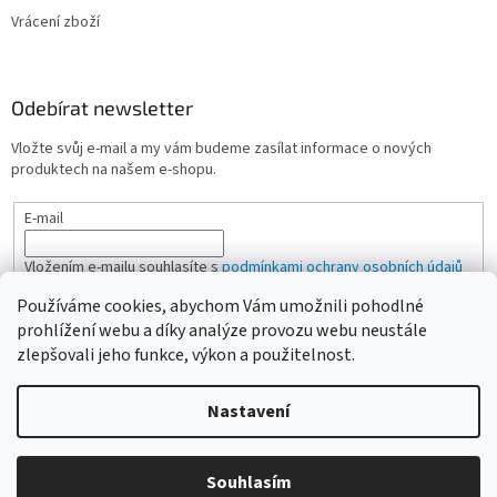
Vrácení zboží
Odebírat newsletter
Vložte svůj e-mail a my vám budeme zasílat informace o nových
produktech na našem e-shopu.
E-mail
Vložením e-mailu souhlasíte s
podmínkami ochrany osobních údajů
Používáme cookies, abychom Vám umožnili pohodlné
PŘIHLÁSIT SE
prohlížení webu a díky analýze provozu webu neustále
zlepšovali jeho funkce, výkon a použitelnost.
Nastavení
Vytvořil Shoptet
Vážení zákazníci, pokud na eshopu nenajdete žádanou položku,
Souhlasím
Copyright 2026
CAMPI-SHOP.cz
. Všechna práva vyhrazena.