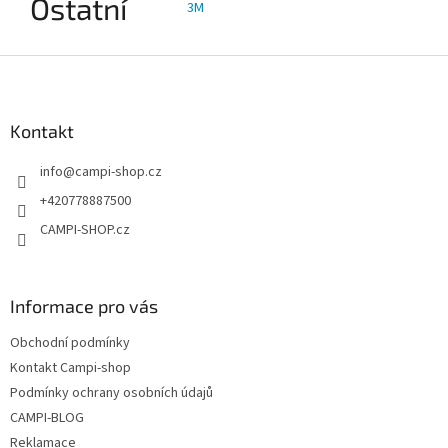
Ostatní
3M
Z
á
p
a
Kontakt
t
info
@
campi-shop.cz
í
+420778887500
CAMPI-SHOP.cz
Informace pro vás
Obchodní podmínky
Kontakt Campi-shop
Podmínky ochrany osobních údajů
CAMPI-BLOG
Reklamace