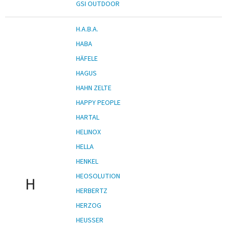
GSI OUTDOOR
H.A.B.A.
HABA
HÄFELE
HAGUS
HAHN ZELTE
HAPPY PEOPLE
HARTAL
HELINOX
HELLA
HENKEL
HEOSOLUTION
H
HERBERTZ
HERZOG
HEUSSER