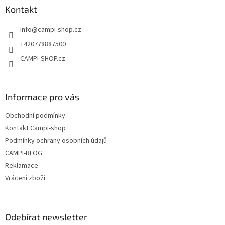
a
a
Kontakt
c
t
í
info
@
campi-shop.cz
í
p
r
+420778887500
v
CAMPI-SHOP.cz
k
y
v
ý
Informace pro vás
p
i
Obchodní podmínky
s
u
Kontakt Campi-shop
Podmínky ochrany osobních údajů
CAMPI-BLOG
Reklamace
Vrácení zboží
Odebírat newsletter