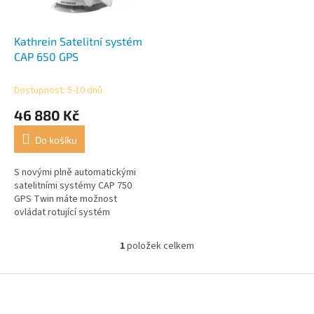
r
t
o
ů
d
Kathrein Satelitní systém
u
CAP 650 GPS
k
t
Dostupnost: 5-10 dnů
ů
46 880 Kč
Do košíku
S novými plně automatickými
satelitními systémy CAP 750
GPS Twin máte možnost
ovládat rotující systém
jakýmkoli přijímačem a jakýmkoli
televizorem se zabudovaným
1
položek celkem
O
satelitním...
v
l
Z
á
á
d
p