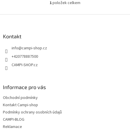
1
položek celkem
O
v
l
Z
á
á
d
p
a
a
Kontakt
c
t
í
info
@
campi-shop.cz
í
p
r
+420778887500
v
CAMPI-SHOP.cz
k
y
v
ý
Informace pro vás
p
i
Obchodní podmínky
s
u
Kontakt Campi-shop
Podmínky ochrany osobních údajů
CAMPI-BLOG
Reklamace