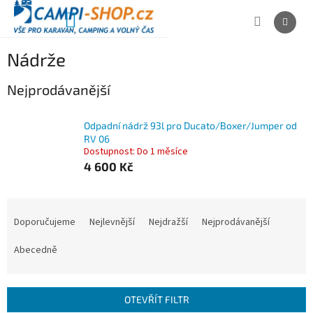
Přejít
na
NÁKUPNÍ
obsah
KOŠÍK
Nádrže
Nejprodávanější
Odpadní nádrž 93l pro Ducato/Boxer/Jumper od
RV 06
Dostupnost: Do 1 měsíce
4 600 Kč
Ř
a
Doporučujeme
Nejlevnější
Nejdražší
Nejprodávanější
z
e
Abecedně
n
í
p
OTEVŘÍT FILTR