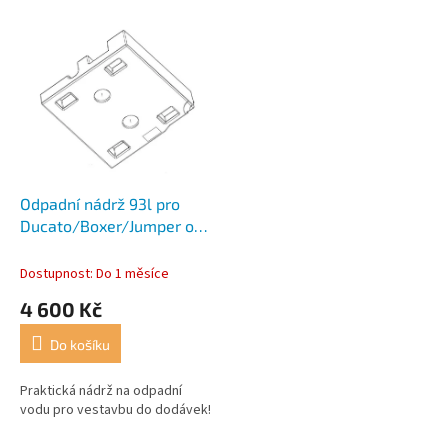
r
o
V
d
ý
u
p
k
i
t
s
ů
p
r
o
d
Odpadní nádrž 93l pro
u
Ducato/Boxer/Jumper od
k
RV 06
t
Dostupnost: Do 1 měsíce
ů
4 600 Kč
Do košíku
Praktická nádrž na odpadní
vodu pro vestavbu do dodávek!