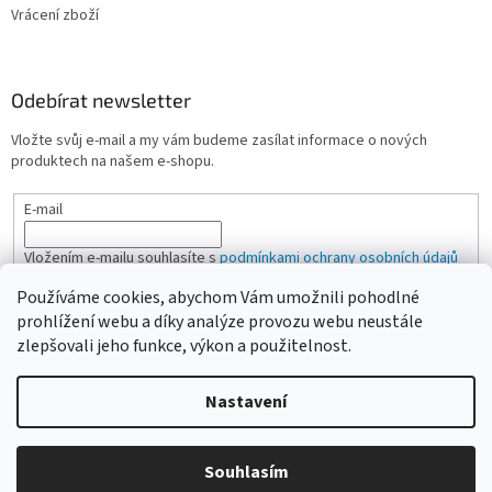
Vrácení zboží
Odebírat newsletter
Vložte svůj e-mail a my vám budeme zasílat informace o nových
produktech na našem e-shopu.
E-mail
Vložením e-mailu souhlasíte s
podmínkami ochrany osobních údajů
Používáme cookies, abychom Vám umožnili pohodlné
PŘIHLÁSIT SE
prohlížení webu a díky analýze provozu webu neustále
zlepšovali jeho funkce, výkon a použitelnost.
Nastavení
Vytvořil Shoptet
Vážení zákazníci, pokud na eshopu nenajdete žádanou položku,
Souhlasím
Copyright 2026
CAMPI-SHOP.cz
. Všechna práva vyhrazena.
neváhejte ji poptat přes kontaktní formulář nebo email.