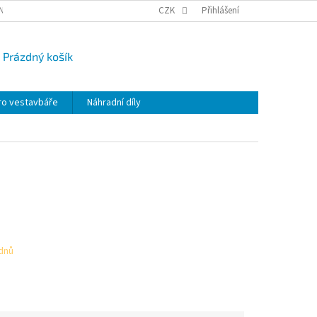
NY OSOBNÍCH ÚDAJŮ
CAMPI-BLOG
CZK
REKLAMACE
Přihlášení
VRÁCENÍ ZBO
Prázdný košík
UPNÍ
K
ro vestavbáře
Náhradní díly
 dnů