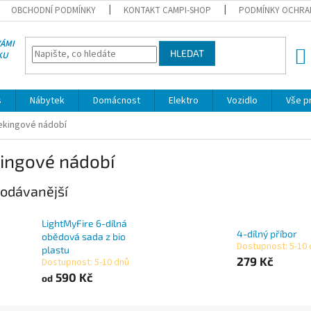
OBCHODNÍ PODMÍNKY
KONTAKT CAMPI-SHOP
PODMÍNKY OCHRA
VÁMI
HLEDAT
KU
NÁK
KOŠÍ
s
Nábytek
Domácnost
Elektro
Vozidlo
Vše p
ekingové nádobí
kingové nádobí
odávanější
LightMyFire 6-dílná
4-dílný příbor
obědová sada z bio
Dostupnost: 5-10
plastu
279 Kč
Dostupnost: 5-10 dnů
590 Kč
od