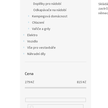
Doplňky pro nádobí
Skládá 
zastrč
Odkapávače na nádobí
němec
Kempingová domácnost
Chlazení
Vařiče a grily
Elektro
Vozidlo
Vše pro vestavbáře
Náhradní díly
Cena
279
Kč
815
Kč