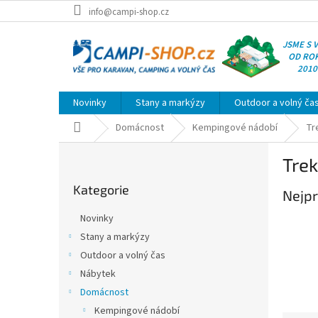
Přejít
info@campi-shop.cz
na
obsah
JSME S 
OD RO
2010
Novinky
Stany a markýzy
Outdoor a volný ča
Domů
Domácnost
Kempingové nádobí
Tr
P
Tre
o
Přeskočit
s
Kategorie
kategorie
Nejpr
t
r
Novinky
a
Stany a markýzy
n
Outdoor a volný čas
n
í
Nábytek
p
Domácnost
a
Kempingové nádobí