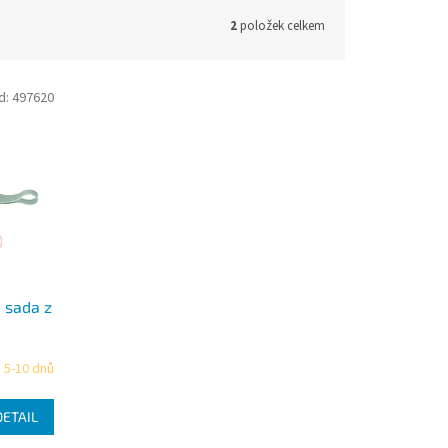
2
položek celkem
d:
497620
 sada z
 5-10 dnů
DETAIL