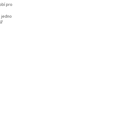
obí pro
e jedno
íř