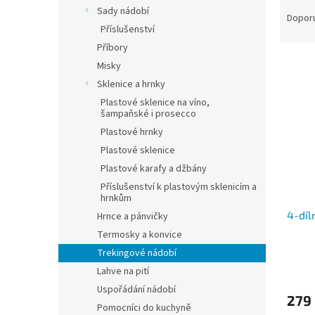
Ř
n
Sady nádobí
a
e
Dopor
Příslušenství
z
l
e
Příbory
V
n
Misky
ý
í
Sklenice a hrnky
p
p
Plastové sklenice na víno,
i
r
šampaňské i prosecco
s
o
Plastové hrnky
p
d
Plastové sklenice
r
u
Plastové karafy a džbány
o
k
d
t
Příslušenství k plastovým sklenicím a
hrnkům
u
ů
4-díl
k
Hrnce a pánvičky
t
Termosky a konvice
ů
Trekingové nádobí
Lahve na pití
Uspořádání nádobí
279
Pomocníci do kuchyně