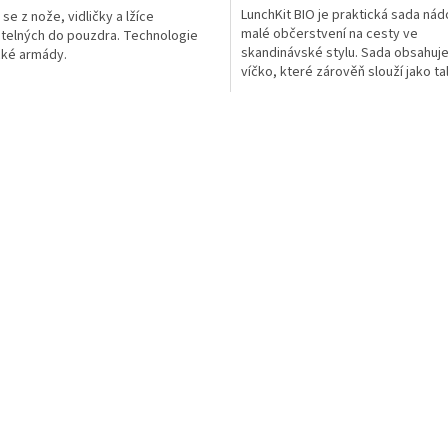
LunchKit BIO je praktická sada nád
se z nože, vidličky a lžíce
malé občerstvení na cesty ve
itelných do pouzdra. Technologie
skandinávské stylu. Sada obsahuj
ké armády.
víčko, které zárověň slouží jako tal
(500ml), dále misku s...
O
v
l
á
d
a
c
í
p
r
v
k
y
v
ý
p
i
s