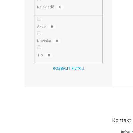
Na skladě
0
Akce
0
Novinka
0
Tip
0
ROZBALIT FILTR
Z
á
p
a
t
Kontakt
í
info
@