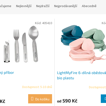
učujeme
Nejlevnější
Nejdražší
Nejprodávanější
Abecedně
Kód:
405410
Kó
ný příbor
LightMyFire 6-dílná obědová
bio plastu
Dostupnost: 5-10 dnů
Dostupnost:
Do košíku
590 Kč
 Kč
od