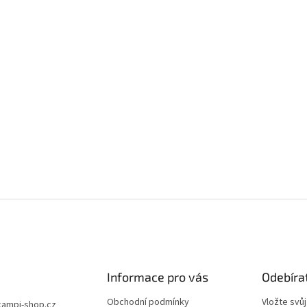
u
Informace pro vás
Odebíra
Obchodní podmínky
Vložte svů
campi-shop.cz