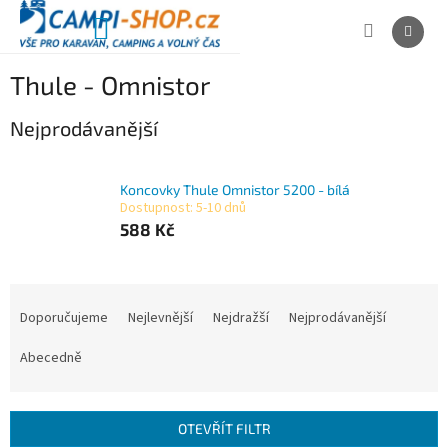
Přejít
na
NÁKUPNÍ
obsah
KOŠÍK
Thule - Omnistor
Nejprodávanější
Koncovky Thule Omnistor 5200 - bílá
Dostupnost: 5-10 dnů
588 Kč
Ř
a
Doporučujeme
Nejlevnější
Nejdražší
Nejprodávanější
z
e
Abecedně
n
í
p
OTEVŘÍT FILTR