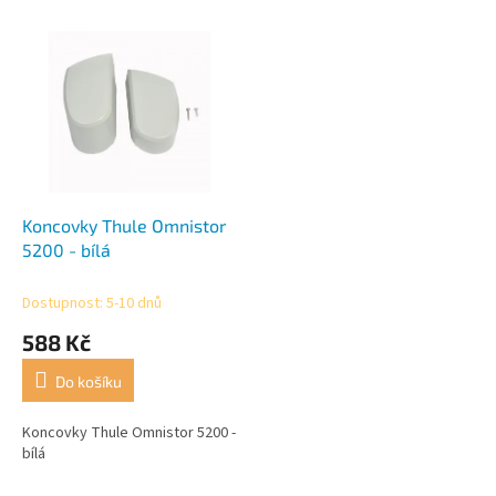
r
o
V
d
ý
u
p
k
i
t
s
ů
p
r
o
d
Koncovky Thule Omnistor
u
5200 - bílá
k
t
Dostupnost: 5-10 dnů
ů
588 Kč
Do košíku
Koncovky Thule Omnistor 5200 -
bílá