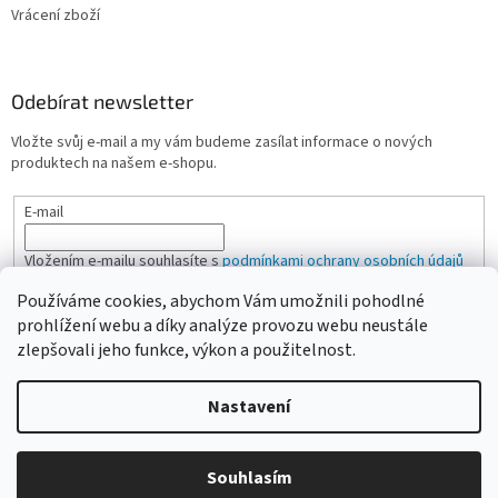
Vrácení zboží
Odebírat newsletter
Vložte svůj e-mail a my vám budeme zasílat informace o nových
produktech na našem e-shopu.
E-mail
Vložením e-mailu souhlasíte s
podmínkami ochrany osobních údajů
Používáme cookies, abychom Vám umožnili pohodlné
PŘIHLÁSIT SE
prohlížení webu a díky analýze provozu webu neustále
zlepšovali jeho funkce, výkon a použitelnost.
Nastavení
Vytvořil Shoptet
Vážení zákazníci, pokud na eshopu nenajdete žádanou položku,
Souhlasím
Copyright 2026
CAMPI-SHOP.cz
. Všechna práva vyhrazena.
neváhejte ji poptat přes kontaktní formulář nebo email.