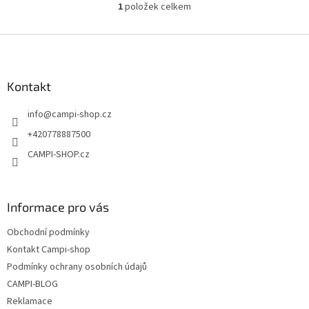
1
položek celkem
O
v
l
Z
á
á
d
p
a
a
Kontakt
c
t
í
info
@
campi-shop.cz
í
p
r
+420778887500
v
CAMPI-SHOP.cz
k
y
v
ý
Informace pro vás
p
i
Obchodní podmínky
s
u
Kontakt Campi-shop
Podmínky ochrany osobních údajů
CAMPI-BLOG
Reklamace