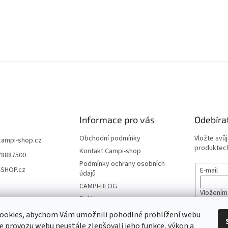
Informace pro vás
Odebíra
Obchodní podmínky
Vložte svů
campi-shop.cz
produktech
Kontakt Campi-shop
78887500
Podmínky ochrany osobních
-SHOP.cz
E-mail
údajů
CAMPI-BLOG
Vložením
Reklamace
údajů
Vrácení zboží
ookies, abychom Vám umožnili pohodlné prohlížení webu
ze provozu webu neustále zlepšovali jeho funkce, výkon a
PŘIHL