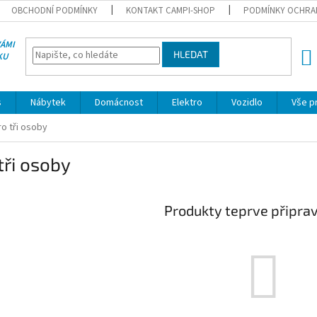
OBCHODNÍ PODMÍNKY
KONTAKT CAMPI-SHOP
PODMÍNKY OCHRA
VÁMI
HLEDAT
KU
NÁK
KOŠÍ
s
Nábytek
Domácnost
Elektro
Vozidlo
Vše p
ro tři osoby
tři osoby
Produkty teprve připra