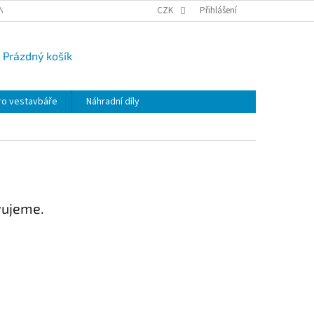
NY OSOBNÍCH ÚDAJŮ
CAMPI-BLOG
CZK
REKLAMACE
Přihlášení
VRÁCENÍ ZBO
Prázdný košík
UPNÍ
K
ro vestavbáře
Náhradní díly
vujeme.