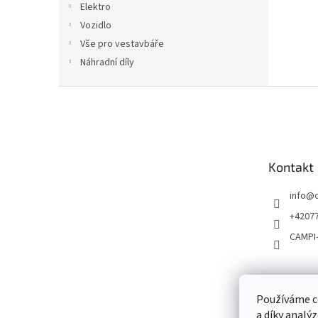
Elektro
Vozidlo
Vše pro vestavbáře
Náhradní díly
Z
á
p
a
t
Kontakt
í
info
@
+4207
CAMPI
Používáme c
a díky analý