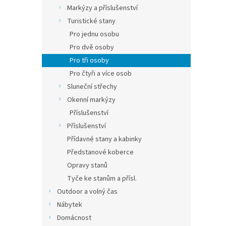
n
Markýzy a příslušenství
e
Turistické stany
l
Pro jednu osobu
Pro dvě osoby
Pro tři osoby
Pro čtyři a více osob
Sluneční střechy
Okenní markýzy
Příslušenství
Příslušenství
Přídavné stany a kabinky
Předstanové koberce
Opravy stanů
Tyče ke stanům a přísl.
Outdoor a volný čas
Nábytek
Domácnost