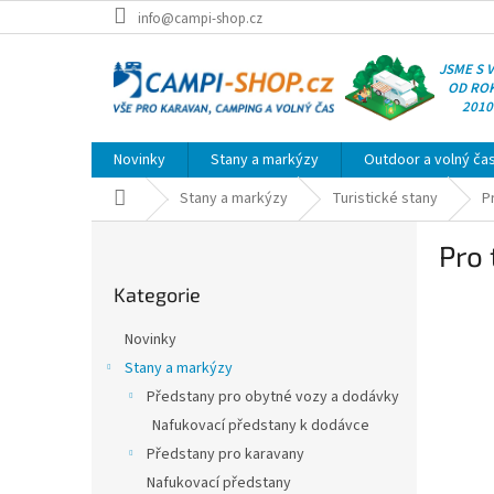
Přejít
info@campi-shop.cz
na
obsah
JSME S 
OD RO
2010
Novinky
Stany a markýzy
Outdoor a volný ča
Domů
Stany a markýzy
Turistické stany
P
P
Pro 
o
Přeskočit
s
Kategorie
kategorie
t
r
Novinky
a
Stany a markýzy
n
Předstany pro obytné vozy a dodávky
n
í
Nafukovací předstany k dodávce
p
Předstany pro karavany
a
Nafukovací předstany