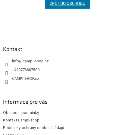
ZPĚT DO OBCHODU
Z
á
p
a
Kontakt
t
info
@
campi-shop.cz
í
+420778887500
CAMPI-SHOP.cz
Informace pro vás
Obchodní podmínky
Kontakt Campi-shop
Podmínky ochrany osobních údajů