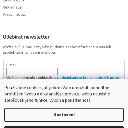
CAMPI-BLOG
Reklamace
Vrácení zboží
Odebírat newsletter
Vložte svůj e-mail a my vám budeme zasílat informace o nových
produktech na našem e-shopu.
E-mail
Vložením e-mailu souhlasíte s
podmínkami ochrany osobních údajů
Používáme cookies, abychom Vám umožnili pohodlné
PŘIHLÁSIT SE
prohlížení webu a díky analýze provozu webu neustále
zlepšovali jeho funkce, výkon a použitelnost.
Nastavení
Vytvořil Shoptet