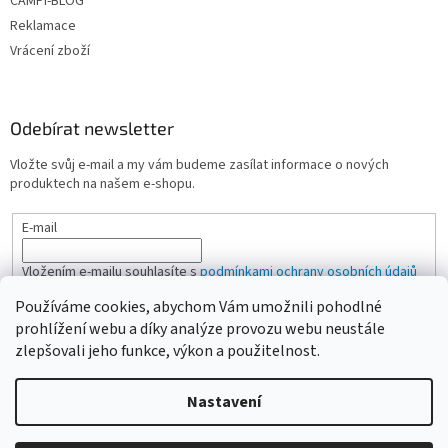
CAMPI-BLOG
Reklamace
Vrácení zboží
Odebírat newsletter
Vložte svůj e-mail a my vám budeme zasílat informace o nových
produktech na našem e-shopu.
E-mail
Vložením e-mailu souhlasíte s
podmínkami ochrany osobních údajů
Používáme cookies, abychom Vám umožnili pohodlné
PŘIHLÁSIT SE
prohlížení webu a díky analýze provozu webu neustále
zlepšovali jeho funkce, výkon a použitelnost.
Nastavení
Vytvořil Shoptet