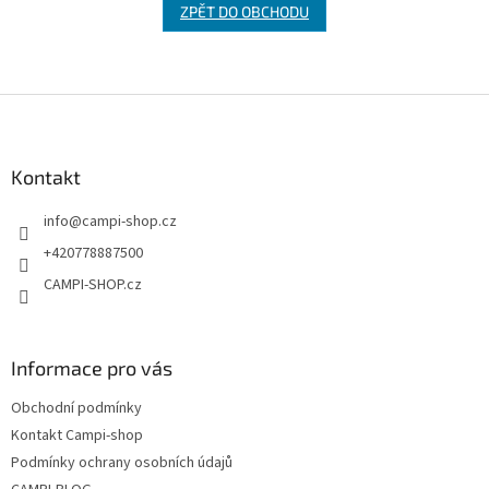
ZPĚT DO OBCHODU
Z
á
p
a
Kontakt
t
info
@
campi-shop.cz
í
+420778887500
CAMPI-SHOP.cz
Informace pro vás
Obchodní podmínky
Kontakt Campi-shop
Podmínky ochrany osobních údajů