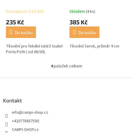
roku 06/00
Dostupnost: 5-10 dnů
Skladem
(4 ks)
235 Kč
385 Kč
Do košíku
Do košíku
Těsnění pro fekální nádrž toalet
Těsnění černé, průměr 9 cm
Porta Potti ( od 06/00).
4
položek celkem
O
v
l
Z
á
á
d
p
a
a
Kontakt
c
t
í
info
@
campi-shop.cz
í
p
r
+420778887500
v
CAMPI-SHOP.cz
k