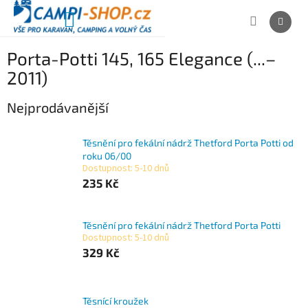
Přejít
na
NÁKUPNÍ
obsah
KOŠÍK
Porta-Potti 145, 165 Elegance (...–
2011)
Nejprodávanější
Těsnění pro fekální nádrž Thetford Porta Potti od
roku 06/00
Dostupnost: 5-10 dnů
235 Kč
Těsnění pro fekální nádrž Thetford Porta Potti
Dostupnost: 5-10 dnů
329 Kč
Těsnící kroužek