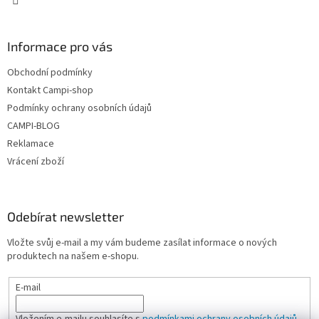
y
v
ý
Informace pro vás
p
i
Obchodní podmínky
s
u
Kontakt Campi-shop
Podmínky ochrany osobních údajů
CAMPI-BLOG
Reklamace
Vrácení zboží
Odebírat newsletter
Vložte svůj e-mail a my vám budeme zasílat informace o nových
produktech na našem e-shopu.
E-mail
Vložením e-mailu souhlasíte s
podmínkami ochrany osobních údajů