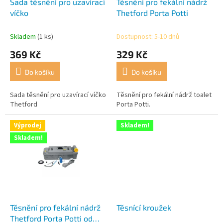
d
Sada těsnění pro uzavírací
Těsnění pro fekální nádrž
u
víčko
Thetford Porta Potti
k
t
Skladem
(1 ks)
Dostupnost: 5-10 dnů
ů
369 Kč
329 Kč
Do košíku
Do košíku
Sada těsnění pro uzavírací víčko
Těsnění pro fekální nádrž toalet
Thetford
Porta Potti.
Výprodej
Skladem!
Skladem!
Těsnění pro fekální nádrž
Těsnící kroužek
Thetford Porta Potti od