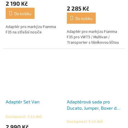
2 190 Kč
produktu
2 285 Kč
je
Do košíku
5,0
Do košíku
z
5
Adaptér pro markýzu Fiamma
Adaptér pro markýzu Fiamma
hvězdiček.
F35 na střešní nosiče
F35 pro VWT5 / Multivan /
Transporter s hliníkovou lištou
Adaptér Set Van
Adaptérová sada pro
Ducato, Jumper, Boxer do
06/06
Dostupnost: 5-10 dnů
Průměrné
Dostupnost: 5-10 dnů
hodnocení
2 990 Kč