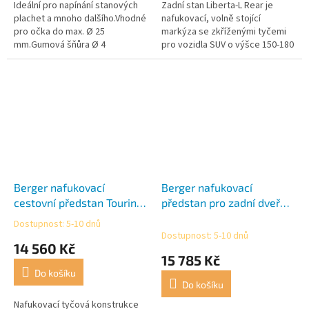
Ideální pro napínání stanových
Zadní stan Liberta-L Rear je
plachet a mnoho dalšího.Vhodné
nafukovací, volně stojící
pro očka do max. Ø 25
markýza se zkříženými tyčemi
mm.Gumová šňůra Ø 4
pro vozidla SUV o výšce 150-180
mm.Balení 4 ks.
cm.
Berger nafukovací
Berger nafukovací
cestovní předstan Touring-
předstan pro zadní dveře
L Deluxe
VW T5/T6 Touring Easy-L
Dostupnost: 5-10 dnů
Průměrné
Rear
Dostupnost: 5-10 dnů
hodnocení
14 560 Kč
produktu
15 785 Kč
je
Do košíku
3,9
Do košíku
z
5
Nafukovací tyčová konstrukce