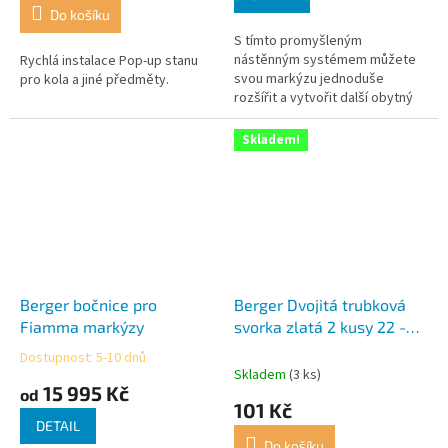
4,0
Do košíku
z
S tímto promyšleným
5
nástěnným systémem můžete
Rychlá instalace Pop-up stanu
hvězdiček.
svou markýzu jednoduše
pro kola a jiné předměty.
rozšířit a vytvořit další obytný
prostor.
Skladem!
Berger bočnice pro
Berger Dvojitá trubková
Fiamma markýzy
svorka zlatá 2 kusy 22 -
25mm
Dostupnost: 5-10 dnů
Průměrné
Skladem
(3 ks)
hodnocení
15 995 Kč
od
produktu
101 Kč
je
DETAIL
3,0
Do košíku