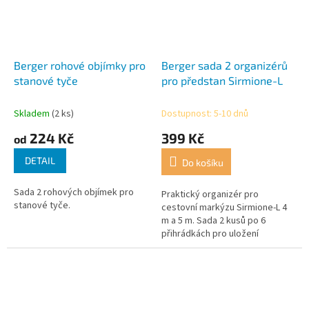
Berger rohové objímky pro
Berger sada 2 organizérů
stanové tyče
pro předstan Sirmione-L
Skladem
(2 ks)
Dostupnost: 5-10 dnů
224 Kč
399 Kč
od
DETAIL
Do košíku
Sada 2 rohových objímek pro
Praktický organizér pro
stanové tyče.
cestovní markýzu Sirmione-L 4
m a 5 m. Sada 2 kusů po 6
přihrádkách pro uložení
drobného nádobí. Připevňuje se
pomocí šňůrky (našité na stan).