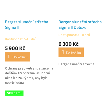
Berger sluneční střecha
Berger sluneční střecha
Sigma II
Sigma II Deluxe
Dostupnost: 5-10 dnů
Průměrné
Dostupnost: 5-10 dnů
hodnocení
6 300 Kč
produktu
5 900 Kč
je
Do košíku
5,0
Do košíku
z
5
Berger sluneční střecha
Ochrana před větrem, sluncem i
hvězdiček.
deštěm! UV ochrana 50+ boční
okna lze zakrýt tak, aby byla
neprůhledná
Skladem!