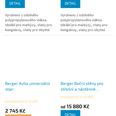
je
je
DETAIL
DETAIL
4,5
3,3
z
z
Vyrobeno z odolného
Vyrobeno z odolného
5
5
polypropylenového vlákna.
polypropylenového vlákna.
hvězdiček.
hvězdiček.
Ideální pro markýzy, stany pro
Ideální pro markýzy, stany pro
bungalovy, stany pro obytná
bungalovy, stany pro obytná
auta a kupolovité stany.
auta a kupolovité stany.
Propouští vzduch - plocha
Propouští vzduch - plocha
trávníku je větraná a...
trávníku je větraná a...
Berger Avila univerzální
Berger Boční stěny pro
stan
střešní a nástěnné
markýzy Thule
Dostupnost: 5-10 dnů
Průměrné
Dostupnost: 5-10 dnů
hodnocení
15 880 Kč
od
produktu
2 745 Kč
je
DETAIL