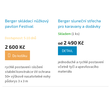
Berger skládací nůžkový
Berger sluneční střecha
pavilon Festival
pro karavany a dodávky
Skladem
(1 ks)
Průměrné
Dostupnost: 5-10 dnů
hodnocení
2 490 Kč
od
produktu
2 600 Kč
je
DETAIL
3,3
Do košíku
z
jednoduché a rychlé postavení
5
včetně tyčí a upevňovacího
rychlé postavení i složení
hvězdiček.
materiálu
stabilní konstrukce UV ochrana
50+ výškově nasatvitelné nohy
půdorys 3 x 3 m