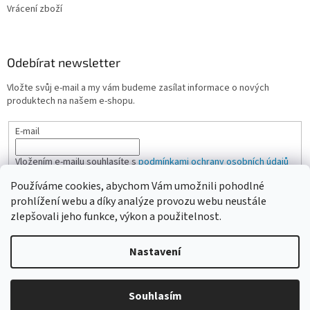
Vrácení zboží
Odebírat newsletter
Vložte svůj e-mail a my vám budeme zasílat informace o nových
produktech na našem e-shopu.
E-mail
Vložením e-mailu souhlasíte s
podmínkami ochrany osobních údajů
Používáme cookies, abychom Vám umožnili pohodlné
PŘIHLÁSIT SE
prohlížení webu a díky analýze provozu webu neustále
zlepšovali jeho funkce, výkon a použitelnost.
Nastavení
Vytvořil Shoptet
Vážení zákazníci, pokud na eshopu nenajdete žádanou položku,
Souhlasím
Copyright 2026
CAMPI-SHOP.cz
. Všechna práva vyhrazena.
neváhejte ji poptat přes kontaktní formulář nebo email.