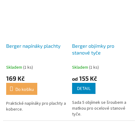
Berger napínáky plachty
Berger objímky pro
stanové tyče
Skladem
(1 ks)
Skladem
(1 ks)
169 Kč
155 Kč
od
DETAIL
Do košíku
Sada 5 objímek se šroubem a
Praktické napínáky pro plachty a
matkou pro ocelové stanové
koberce.
tyče.