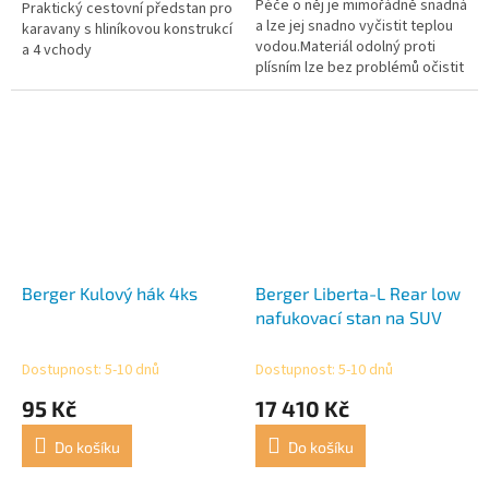
Péče o něj je mimořádně snadná
Praktický cestovní předstan pro
a lze jej snadno vyčistit teplou
karavany s hliníkovou konstrukcí
vodou.Materiál odolný proti
a 4 vchody
plísním lze bez problémů očistit
vodou.Ani déšť nemůže koberci
ublížit.
Berger Kulový hák 4ks
Berger Liberta-L Rear low
nafukovací stan na SUV
Dostupnost: 5-10 dnů
Dostupnost: 5-10 dnů
95 Kč
17 410 Kč
Do košíku
Do košíku