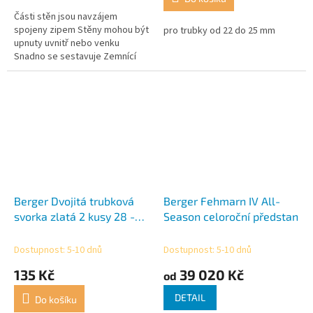
z
Části stěn jsou navzájem
5
spojeny zipem Stěny mohou být
pro trubky od 22 do 25 mm
hvězdiček.
upnuty uvnitř nebo venku
Snadno se sestavuje Zemnící
pásy mohou být buď uvnitř,
nebo venku Bouřkové vyztužení
je možné...
Berger Dvojitá trubková
Berger Fehmarn IV All-
svorka zlatá 2 kusy 28 -
Season celoroční předstan
32mm
Dostupnost: 5-10 dnů
Dostupnost: 5-10 dnů
135 Kč
39 020 Kč
od
DETAIL
Do košíku