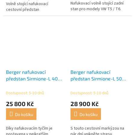
Nafukovací volně stojící zadní
hvězdiček.
Volně stojící nafukovací
stan pro modely VW T5 / T6.
cestovní předstan
Berger nafukovací
Berger nafukovací
předstan Sirmione-L 400
předstan Sirmione-L 500
cm
cm
Dostupnost: 5-10 dnů
Dostupnost: 5-10 dnů
25 800 Kč
28 900 Kč
Do košíku
Do košíku
Díky nafukovacím tyčím je
S touto cestovní markýzou na
postavena v nejkratším
pár dní unikněte stresu