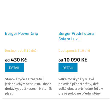
Berger Power Grip
Berger Přední stěna
Solera Lux II
Dostupnost: 5-10 dnů
Dostupnost: 5-10 dnů
430 Kč
10 090 Kč
od
od
DETAIL
DETAIL
Stanové tyče se zaaretují
Velké moskytiéry v levé
jednoduchým sepnutím. Obsah
polovině přední stěny, dvě
dodávky: po 3 kusech. Materiál:
velká okna z průhledné fólie v
plast.
pravé polovině přední stěny