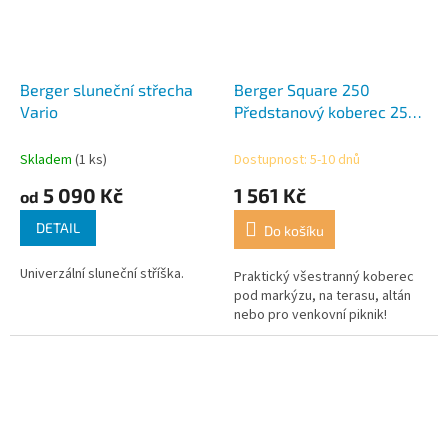
Berger sluneční střecha
Berger Square 250
Vario
Předstanový koberec 250
x 250 cm
Skladem
(1 ks)
Dostupnost: 5-10 dnů
5 090 Kč
1 561 Kč
od
DETAIL
Do košíku
Univerzální sluneční stříška.
Praktický všestranný koberec
pod markýzu, na terasu, altán
nebo pro venkovní piknik!