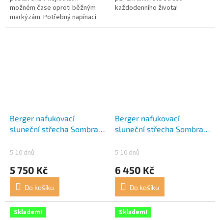
možném čase oproti běžným
každodenního života!
markýzám. Potřebný napínací
materiál, stejně jako přítlačné
tyče a vzduchové čerpadlo jsou
již...
Berger nafukovací
Berger nafukovací
sluneční střecha Sombra -
sluneční střecha Sombra-
300 cm
L 400 cm
5-10 dnů
5-10 dnů
5 750 Kč
6 450 Kč
Do košíku
Do košíku
Skladem!
Skladem!