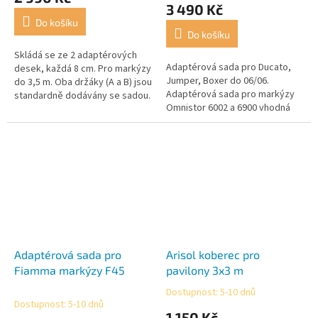
produktu
3 490 Kč
je
Do košíku
3,3
Do košíku
z
5
Skládá se ze 2 adaptérových
Adaptérová sada pro Ducato,
hvězdiček.
desek, každá 8 cm. Pro markýzy
Jumper, Boxer do 06/06.
do 3,5 m. Oba držáky (A a B) jsou
Adaptérová sada pro markýzy
standardně dodávány se sadou.
Omnistor 6002 a 6900 vhodná
pro Fiat Ducato, Citroen Jumper
a Peugeot Boxer do RV 06/06.
Adaptérová sada pro
Arisol koberec pro
Fiamma markýzy F45
pavilony 3x3 m
Dostupnost: 5-10 dnů
Průměrné
Dostupnost: 5-10 dnů
hodnocení
1 150 Kč