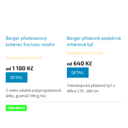
Berger předstanový
Berger přídavná podpěrná
koberec Exclusiv modrý
orkánová tyč
Dostupnost: 5-10 dnů
Průměrné
Dostupnost: 5-10 dnů
hodnocení
640 Kč
od
produktu
1 180 Kč
od
je
DETAIL
5,0
DETAIL
z
Teleskopická přídavná tyč o
5
Z velmi odolné polypropylenové
délce 170 - 260 cm.
hvězdiček.
látky, gramáž 390 g/m2.
Skladem!