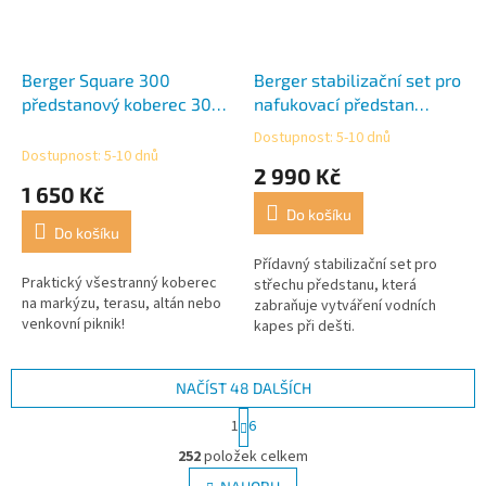
Berger Square 300
Berger stabilizační set pro
předstanový koberec 300
nafukovací předstan
x 300 cm
Sirmione-L 400
Dostupnost: 5-10 dnů
Průměrné
Dostupnost: 5-10 dnů
hodnocení
2 990 Kč
produktu
1 650 Kč
je
Do košíku
5,0
Do košíku
z
5
Přídavný stabilizační set pro
Praktický všestranný koberec
hvězdiček.
střechu předstanu, která
na markýzu, terasu, altán nebo
zabraňuje vytváření vodních
venkovní piknik!
kapes při dešti.
NAČÍST 48 DALŠÍCH
S
1
6
t
O
r
252
položek celkem
v
á