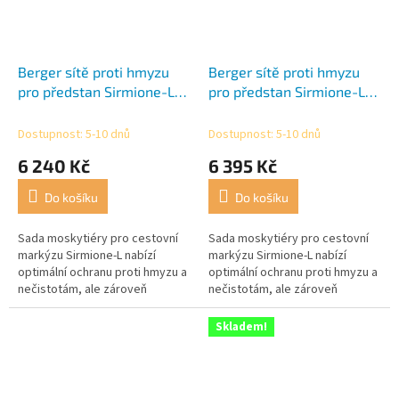
Berger sítě proti hmyzu
Berger sítě proti hmyzu
pro předstan Sirmione-L
pro předstan Sirmione-L
4m
5m
Dostupnost: 5-10 dnů
Dostupnost: 5-10 dnů
6 240 Kč
6 395 Kč
Do košíku
Do košíku
Sada moskytiéry pro cestovní
Sada moskytiéry pro cestovní
markýzu Sirmione-L nabízí
markýzu Sirmione-L nabízí
optimální ochranu proti hmyzu a
optimální ochranu proti hmyzu a
nečistotám, ale zároveň
nečistotám, ale zároveň
umožňuje příjemné klima a
umožňuje příjemné klima a
cirkulaci vzduchu, také nabízí i
cirkulaci vzduchu, také nabízí i
Skladem!
určité...
určité...