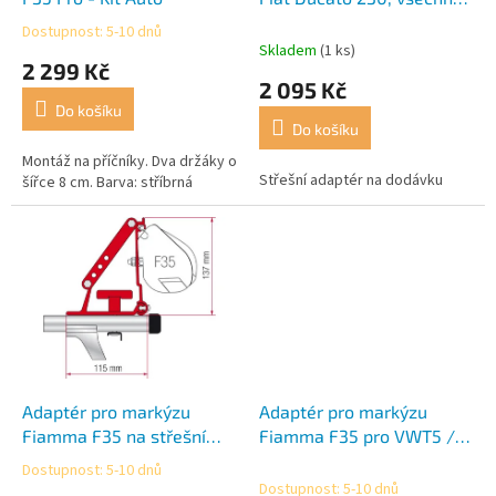
k
modely, 03/1994
Dostupnost: 5-10 dnů
Průměrné
t
Skladem
(1 ks)
hodnocení
2 299 Kč
ů
produktu
2 095 Kč
je
Do košíku
4,5
Do košíku
z
5
Montáž na příčníky. Dva držáky o
Střešní adaptér na dodávku
hvězdiček.
šířce 8 cm. Barva: stříbrná
Adaptér pro markýzu
Adaptér pro markýzu
Fiamma F35 na střešní
Fiamma F35 pro VWT5 /
nosiče
Multivan / Transporter s
Dostupnost: 5-10 dnů
Průměrné
hliníkovou lištou
Dostupnost: 5-10 dnů
hodnocení