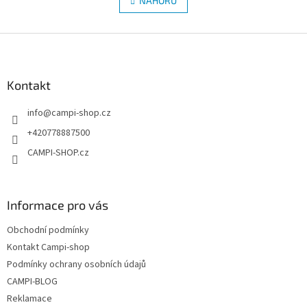
l
NAHORU
n
á
k
d
o
v
Z
a
á
c
á
n
í
p
í
p
a
Kontakt
r
t
v
info
@
campi-shop.cz
í
k
y
+420778887500
v
CAMPI-SHOP.cz
ý
p
i
s
Informace pro vás
u
Obchodní podmínky
Kontakt Campi-shop
Podmínky ochrany osobních údajů
CAMPI-BLOG
Reklamace