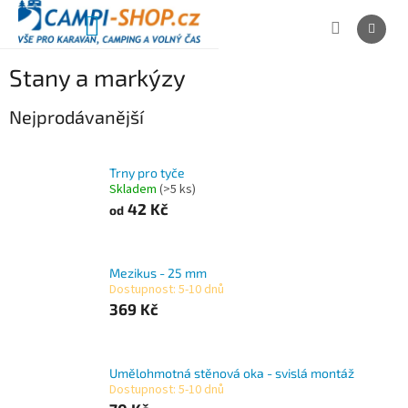
Přejít
na
NÁKUPNÍ
obsah
KOŠÍK
Stany a markýzy
Nejprodávanější
Trny pro tyče
Skladem
(>5 ks)
42 Kč
od
Mezikus - 25 mm
Dostupnost: 5-10 dnů
369 Kč
Umělohmotná stěnová oka - svislá montáž
Dostupnost: 5-10 dnů