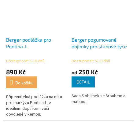
Berger podlážka pro
Berger pogumované
Pontina-L
objímky pro stanové tyče
Dostupnost: 5-10 dnů
Dostupnost: 5-10 dnů
890 Kč
250 Kč
od
DETAIL
Do košíku
Sada 5 objímek se šroubem a
Připevnitelná podlážka na míru
matkou.
pro markýzu Pontina-L je
ideálním doplňkem vaší
dovolené v kempu.