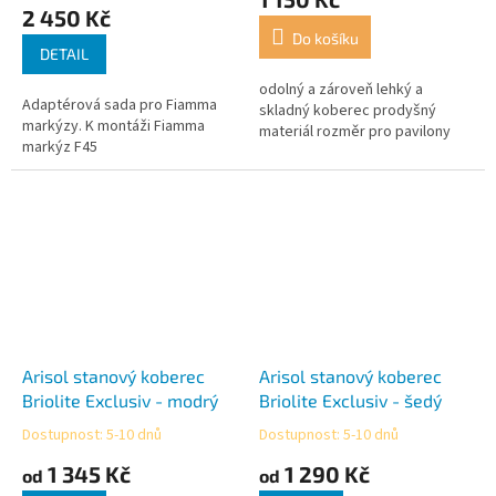
produktu
2 450 Kč
je
Do košíku
5,0
DETAIL
z
5
odolný a zároveň lehký a
Adaptérová sada pro Fiamma
hvězdiček.
skladný koberec prodyšný
markýzy. K montáži Fiamma
materiál rozměr pro pavilony
markýz F45
Arisol stanový koberec
Arisol stanový koberec
Briolite Exclusiv - modrý
Briolite Exclusiv - šedý
Dostupnost: 5-10 dnů
Dostupnost: 5-10 dnů
Průměrné
Průměrné
hodnocení
hodnocení
1 345 Kč
1 290 Kč
od
od
produktu
produktu