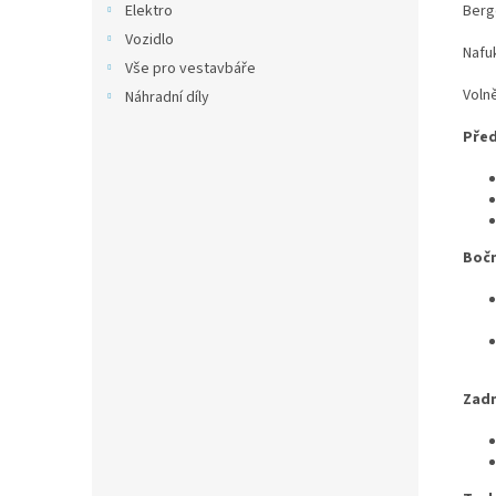
Berg
Elektro
Vozidlo
Nafu
Vše pro vestavbáře
Voln
Náhradní díly
Před
Bočn
Zadn