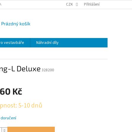
NY OSOBNÍCH ÚDAJŮ
CAMPI-BLOG
CZK
REKLAMACE
Přihlášení
VRÁCENÍ ZBO
Prázdný košík
UPNÍ
K
ro vestavbáře
Náhradní díly
ing-L Deluxe
328200
560 Kč
pnost: 5-10 dnů
 doručení