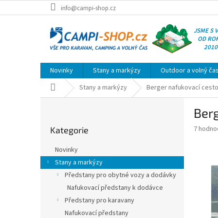
Přejít
info@campi-shop.cz
na
obsah
JSME S 
OD RO
2010
Novinky
Stany a markýzy
Outdoor a volný ča
Domů
Stany a markýzy
Berger nafukovací cesto
P
Berg
o
Přeskočit
s
Průměr
7 hodno
Kategorie
kategorie
t
hodnoce
r
produkt
Novinky
a
je
Stany a markýzy
3,9
n
z
Předstany pro obytné vozy a dodávky
n
5
í
Nafukovací předstany k dodávce
hvězdič
p
Předstany pro karavany
a
Nafukovací předstany