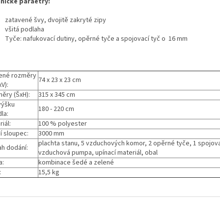
nické paraetry:
zatavené švy, dvojitě zakryté zipy
všitá podlaha
Tyče: nafukovací dutiny, opěrné tyče a spojovací tyč o 16 mm
ené rozměry
74 x 23 x 23 cm
xV):
ěry (ŠxH):
315 x 345 cm
výšku
180 - 220 cm
la:
iál:
100 % polyester
í sloupec:
3000 mm
plachta stanu, 5 vzduchových komor, 2 opěrné tyče, 1 spojova
h dodání:
vzduchová pumpa, upínací materiál, obal
a:
kombinace šedé a zelené
:
15,5 kg