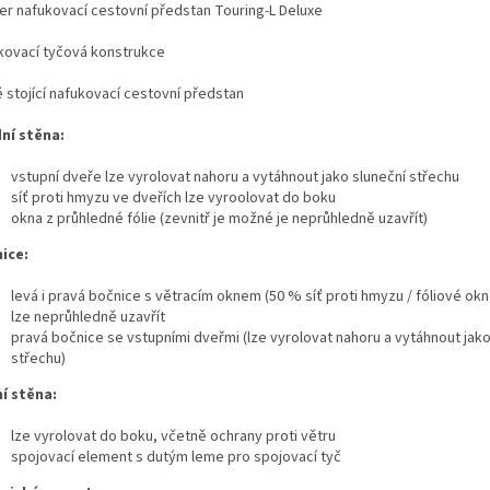
er nafukovací cestovní předstan Touring-L Deluxe
kovací tyčová konstrukce
ě stojící nafukovací cestovní předstan
ní stěna:
vstupní dveře lze vyrolovat nahoru a vytáhnout jako sluneční střechu
síť proti hmyzu ve dveřích lze vyroolovat do boku
okna z průhledné fólie (zevnitř je možné je neprůhledně uzavřít)
ice:
levá i pravá bočnice s větracím oknem (50 % síť proti hmyzu / fóliové ok
lze neprůhledně uzavřít
pravá bočnice se vstupními dveřmi (lze vyrolovat nahoru a vytáhnout jako
střechu)
í stěna:
lze vyrolovat do boku, včetně ochrany proti větru
spojovací element s dutým leme pro spojovací tyč