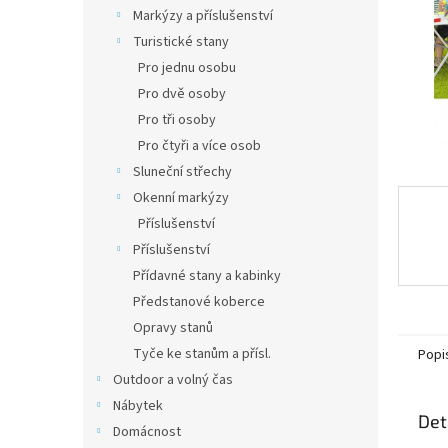
n
Markýzy a příslušenství
e
Turistické stany
l
Pro jednu osobu
Pro dvě osoby
Pro tři osoby
Pro čtyři a více osob
Sluneční střechy
Okenní markýzy
Příslušenství
Příslušenství
Přídavné stany a kabinky
Předstanové koberce
Opravy stanů
Tyče ke stanům a přísl.
Popi
Outdoor a volný čas
Nábytek
Det
Domácnost