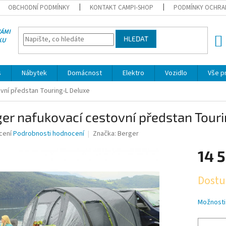
OBCHODNÍ PODMÍNKY
KONTAKT CAMPI-SHOP
PODMÍNKY OCHRA
VÁMI
HLEDAT
KU
NÁK
KOŠÍ
s
Nábytek
Domácnost
Elektro
Vozidlo
Vše p
vní předstan Touring-L Deluxe
er nafukovací cestovní předstan Tour
né
cení
Podrobnosti hodnocení
Značka:
Berger
ní
14 
u
Měrná
Dostu
cena:
ek.
Možnosti