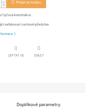
Přidat do košíku
cí tyčová konstrukce
jící nafukovací cestovní předstan
informace
ZEPTAT SE
SDÍLET
Doplňkové parametry