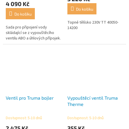
produktu
4 090 Kč
je
Do košíku
5,0
Do košíku
z
5
Topné tělísko 230V TT 40050-
Sada pro připojení vody
hvězdiček.
14200
skládající se z vypouštěcího
ventilu ABO a úhlových přípojek.
Ventil pro Truma bojler
Vypouštěcí ventil Truma
Therme
Dostupnost: 5-10 dnů
Dostupnost: 5-10 dnů
2 475 Kč
355 Kč