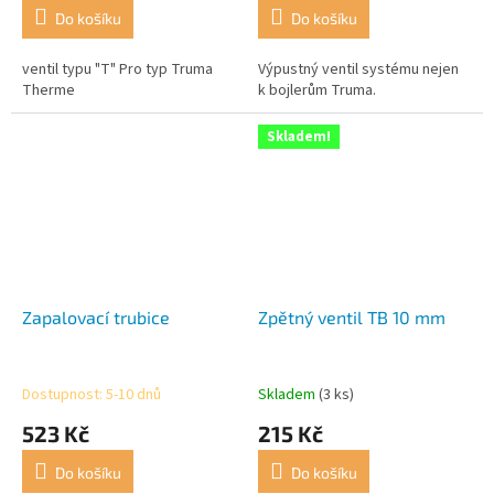
Do košíku
Do košíku
ventil typu "T" Pro typ Truma
Výpustný ventil systému nejen
Therme
k bojlerům Truma.
Skladem!
Zapalovací trubice
Zpětný ventil TB 10 mm
Dostupnost: 5-10 dnů
Skladem
(3 ks)
523 Kč
215 Kč
Do košíku
Do košíku