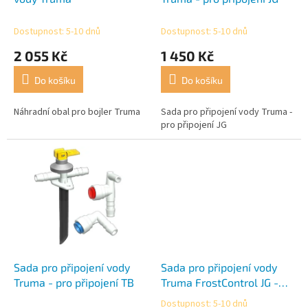
k
t
Dostupnost: 5-10 dnů
Dostupnost: 5-10 dnů
ů
2 055 Kč
1 450 Kč
Do košíku
Do košíku
Náhradní obal pro bojler Truma
Sada pro připojení vody Truma -
pro připojení JG
Sada pro připojení vody
Sada pro připojení vody
Truma - pro připojení TB
Truma FrostControl JG -
pevná instalace potrubí 12
Dostupnost: 5-10 dnů
Průměrné