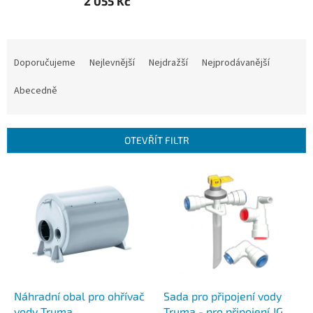
2 055 Kč
Ř
a
Doporučujeme
Nejlevnější
Nejdražší
Nejprodávanější
z
e
Abecedně
n
í
p
OTEVŘÍT FILTR
r
o
V
d
ý
u
p
k
i
t
s
ů
p
r
o
d
Náhradní obal pro ohřívač
Sada pro připojení vody
u
vody Truma
Truma - pro připojení JG