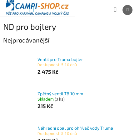
Přejít
na
NÁKUPNÍ
obsah
KOŠÍK
ND pro bojlery
Nejprodávanější
Ventil pro Truma bojler
Dostupnost: 5-10 dnů
2 475 Kč
Zpětný ventil TB 10 mm
Skladem
(3 ks)
215 Kč
Náhradní obal pro ohřívač vody Truma
Dostupnost: 5-10 dnů