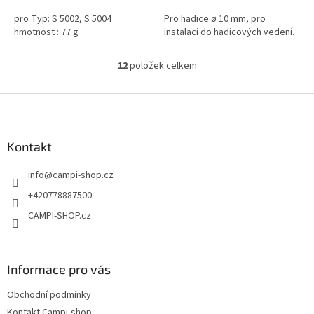
pro Typ: S 5002, S 5004
Pro hadice ø 10 mm, pro
hmotnost : 77 g
instalaci do hadicových vedení.
12
položek celkem
O
v
l
Z
á
á
d
p
a
a
Kontakt
c
t
í
info
@
campi-shop.cz
í
p
r
+420778887500
v
CAMPI-SHOP.cz
k
y
v
ý
Informace pro vás
p
i
Obchodní podmínky
s
u
Kontakt Campi-shop