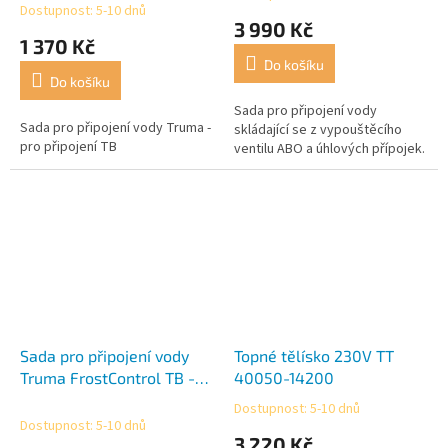
mm
Dostupnost: 5-10 dnů
hodnocení
3 990 Kč
produktu
1 370 Kč
je
Do košíku
5,0
Do košíku
z
5
Sada pro připojení vody
Sada pro připojení vody Truma -
hvězdiček.
skládající se z vypouštěcího
pro připojení TB
ventilu ABO a úhlových přípojek.
Sada pro připojení vody
Topné tělísko 230V TT
Truma FrostControl TB -
40050-14200
vodní hadice 10 mm
Dostupnost: 5-10 dnů
Průměrné
Dostupnost: 5-10 dnů
hodnocení
3 220 Kč