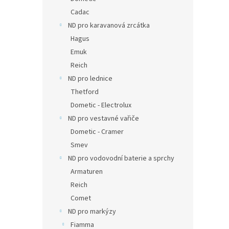
Cadac
ND pro karavanová zrcátka
Hagus
Emuk
Reich
ND pro lednice
Thetford
Dometic - Electrolux
ND pro vestavné vařiče
Dometic - Cramer
Smev
ND pro vodovodní baterie a sprchy
Armaturen
Reich
Comet
ND pro markýzy
Fiamma