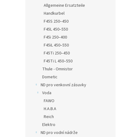
Allgemeine Ersatzteile
Handkurbel
F45S 250–450
F45L 450–550
F45i 250–400
F45iL 450–550
F45Ti 250–450
F45Ti L 450–550
Thule - Omnistor
Dometic
ND pro venkovní zásuvky
Voda
FAWO
H.A.B.A
Reich
Elektro
ND pro vodní nádrže