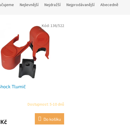
učujeme
Nejlevnější
Nejdražší
Nejprodávanější
Abecedně
Kód:
136/522
Shock Tlumič
Dostupnost: 5-10 dnů
Do košíku
 Kč