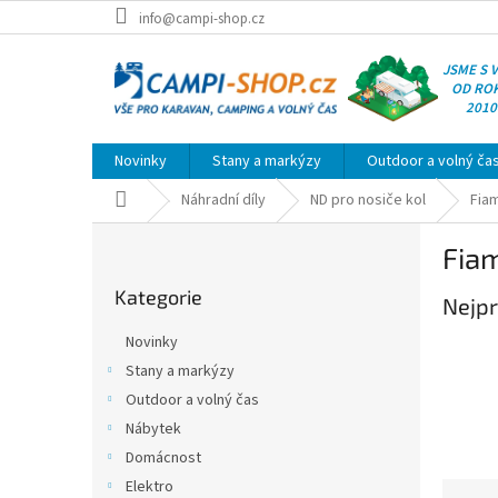
Přejít
info@campi-shop.cz
na
obsah
JSME S 
OD RO
2010
Novinky
Stany a markýzy
Outdoor a volný ča
Domů
Náhradní díly
ND pro nosiče kol
Fia
P
Fia
o
Přeskočit
s
Kategorie
kategorie
Nejpr
t
r
Novinky
a
Stany a markýzy
n
Outdoor a volný čas
n
í
Nábytek
p
Domácnost
a
Elektro
Ř