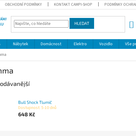
OBCHODNÍ PODMÍNKY
KONTAKT CAMPI-SHOP
PODMÍNKY OCHRA
VÁMI
HLEDAT
KU
NÁK
KOŠÍ
s
Nábytek
Domácnost
Elektro
Vozidlo
Vše p
mma
mma
odávanější
Bull Shock Tlumič
Dostupnost: 5-10 dnů
648 Kč