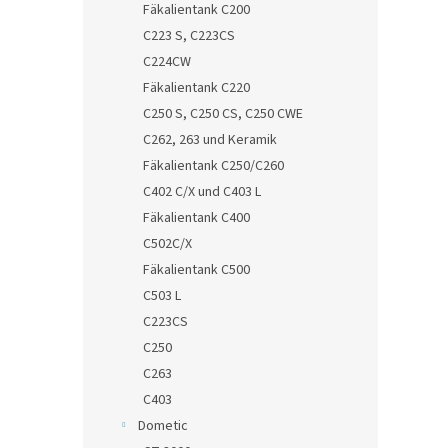
Fäkalientank C200
C223 S, C223CS
C224CW
Fäkalientank C220
C250 S, C250 CS, C250 CWE
C262, 263 und Keramik
Fäkalientank C250/C260
C402 C/X und C403 L
Fäkalientank C400
C502C/X
Fäkalientank C500
C503 L
C223CS
C250
C263
C403
Dometic