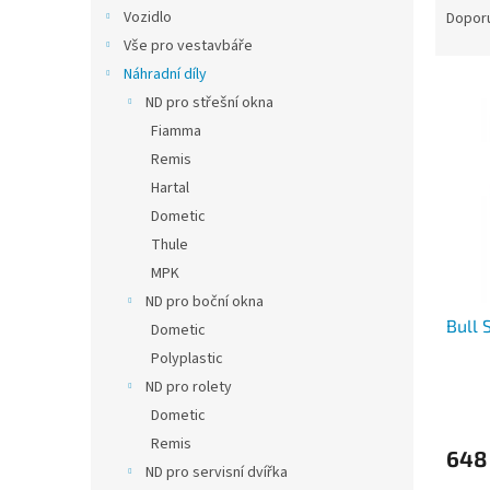
n
a
Vozidlo
Dopor
e
z
Vše pro vestavbáře
l
e
Náhradní díly
V
n
ND pro střešní okna
ý
í
Fiamma
p
p
i
r
Remis
s
o
Hartal
p
d
Dometic
r
u
Thule
o
k
MPK
d
t
ND pro boční okna
u
ů
Bull 
k
Dometic
t
Polyplastic
ů
ND pro rolety
Dometic
Remis
648
ND pro servisní dvířka