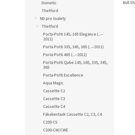
Bull S
Dometic
Thetford
ND pro toalety
Thetford
Porta-Potti 145, 165 Elegance (...–
2011)
Porta-Potti 335, 345, 365 (...–2011)
Porta-Potti 465 (...–2011)
Porta-Potti Qube 145, 165, 335, 345,
365
Porta-Potti Excellence
Aqua Magic
Cassette C2
Cassette C3
Cassette C4
Fäkalientank Cassette C2, C3, C4
C200 CS
C200-CW/CWE