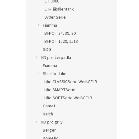
CT 3000
CT-Fäkalientank
970er Serie
Fiamma
BI-POT 34, 39, 30
BI-POT 1520, 1513
SOG
ND pro čerpadla
Fiamma
Shurflo - Lilie
Lilie CLASSICSerie WeißGELB
Lilie SMARTSerie
Lilie SOFTSerie WeißGELB
Comet
Reich
ND pro grily
Berger
Dometic