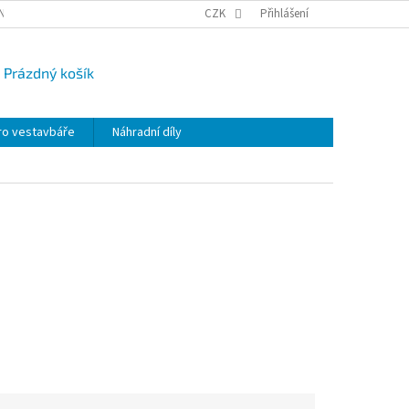
NY OSOBNÍCH ÚDAJŮ
CAMPI-BLOG
CZK
REKLAMACE
Přihlášení
VRÁCENÍ ZBO
Prázdný košík
UPNÍ
K
ro vestavbáře
Náhradní díly