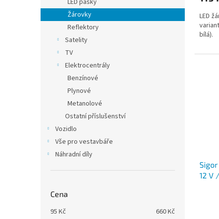
LED pásky
Žárovky
LED žá
variant
Reflektory
bílá).
Satelity
TV
Elektrocentrály
Benzínové
Plynové
Metanolové
Ostatní příslušenství
Vozidlo
Vše pro vestavbáře
Náhradní díly
Sigor
12 V 
Cena
95
Kč
660
Kč