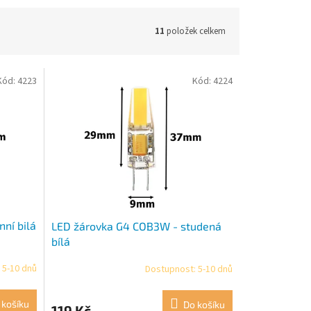
11
položek celkem
Kód:
4223
Kód:
4224
ní bilá
LED žárovka G4 COB3W - studená
bílá
 5-10 dnů
Dostupnost: 5-10 dnů
 košíku
Do košíku
119 Kč