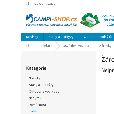
Přejít
info@campi-shop.cz
na
obsah
JSME S 
OD RO
2010
Novinky
Stany a markýzy
Outdoor a volný ča
Domů
Elektro
Osvětlení vozidla
Žárovky
P
Žár
o
Přeskočit
s
Kategorie
kategorie
Nejpr
t
r
Novinky
a
Stany a markýzy
n
Outdoor a volný čas
n
í
Nábytek
p
Domácnost
a
Elektro