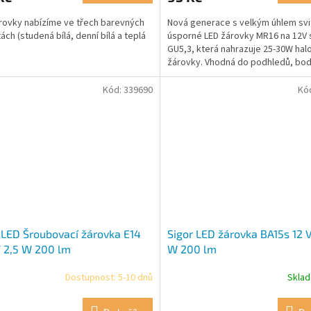
rovky nabízíme ve třech barevných
Nová generace s velkým úhlem svi
ách (studená bílá, denní bílá a teplá
úsporné LED žárovky MR16 na 12V s
GU5,3, která nahrazuje 25-30W ha
žárovky. Vhodná do podhledů, bo
lustrů, kuchyní a do...
Kód:
339690
Kó
 LED Šroubovací žárovka E14
Sigor LED žárovka BA15s 12 V
/ 2,5 W 200 lm
W 200 lm
Dostupnost: 5-10 dnů
Skla