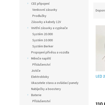
n
CEE připojení
Ř
e
a
Venkovní zásuvky
Dopor
l
z
Prodlužky
e
Zásuvky a kabely 12V
V
n
Vnitřní zásuvky a vypínače
ý
í
Systém 20.000
p
p
Systém 10.000
i
r
s
o
Systém Berker
p
d
Propojení přívěsu a vozidla
r
u
Měniče napětí
o
k
Příslušenství
d
t
Jističe
u
ů
LED ž
k
Elektrobloky
t
Ukazatele stavu a ovládací panely
ů
Nabíječky a boostery
Baterie
Příslušenství
110 