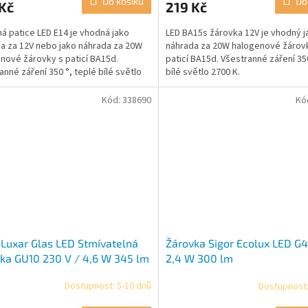
Do košíku
Do
Kč
219 Kč
á patice LED E14 je vhodná jako
LED BA15s žárovka 12V je vhodný j
a za 12V nebo jako náhrada za 20W
náhrada za 20W halogenové žárov
nové žárovky s paticí BA15d.
paticí BA15d. Všestranné záření 350
anné záření 350 °, teplé bílé světlo
bílé světlo 2700 K.
.
Kód:
338690
Kó
 Luxar Glas LED Stmívatelná
Žárovka Sigor Ecolux LED G4
ka GU10 230 V / 4,6 W 345 lm
2,4 W 300 lm
Dostupnost: 5-10 dnů
Dostupnost: