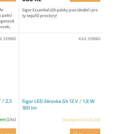
tu
Sigor Essential LED-pásky jsou ideální i pro
 paticí
ty nejužší prostory!
logenové
dovek,
d:
339680
Kód:
339660
 / 2,5
Sigor LED žárovka G4 12 V / 1,8 W
180 lm
dem
(2 ks)
Dostupnost: 5-10 dnů