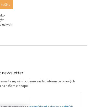
 košíku
jako
alým
 v úzkých
t newsletter
j e-mail a my vám budeme zasílat informace o nových
 na našem e-shopu.