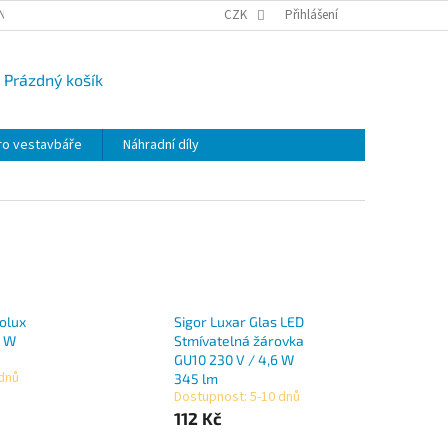
NY OSOBNÍCH ÚDAJŮ
CAMPI-BLOG
CZK
REKLAMACE
Přihlášení
VRÁCENÍ ZBO
Prázdný košík
UPNÍ
K
ro vestavbáře
Náhradní díly
olux
Sigor Luxar Glas LED
4 W
Stmívatelná žárovka
GU10 230 V / 4,6 W
 dnů
345 lm
Dostupnost: 5-10 dnů
112 Kč