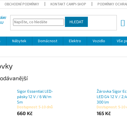
OBCHODNÍ PODMÍNKY
KONTAKT CAMPI-SHOP
PODMÍNKY OCHRA
VÁMI
HLEDAT
KU
NÁK
KOŠÍ
s
Nábytek
Domácnost
Elektro
Vozidlo
Vše p
ovky
odávanější
Sigor Essential LED-
Žárovka Sigor Ec
pásky 12 V / 6 W/m
LED G4 12 V / 2,
5m
300 lm
Dostupnost: 5-10 dnů
Dostupnost: 5-10
660 Kč
165 Kč