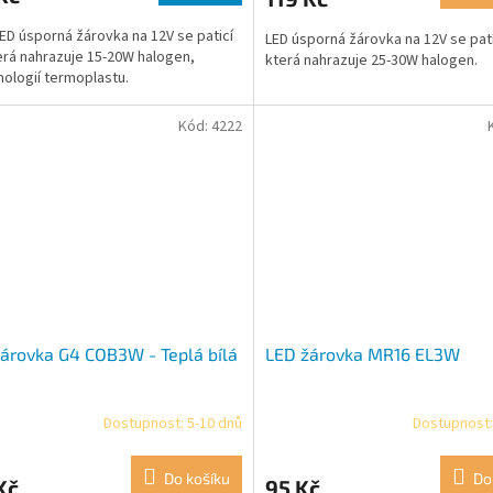
ED úsporná žárovka na 12V se paticí
LED úsporná žárovka na 12V se patí
erá nahrazuje 15-20W halogen,
která nahrazuje 25-30W halogen.
nologií termoplastu.
Kód:
4222
árovka G4 COB3W - Teplá bílá
LED žárovka MR16 EL3W
Dostupnost: 5-10 dnů
Dostupnost:
Do košíku
Do
Kč
95 Kč