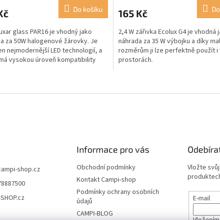
Do košíku
Do
Kč
165 Kč
uxar glass PAR16 je vhodný jako
2,4 W zářivka Ecolux G4 je vhodná 
a za 50W halogenové žárovky. Je
náhrada za 35 W výbojku a díky m
n nejmodernější LED technologií, a
rozměrům ji lze perfektně použít i
má vysokou úroveň kompatibility
prostorách.
če.
O
v
l
á
d
a
c
í
Informace pro vás
Odebíra
p
r
Obchodní podmínky
Vložte svů
campi-shop.cz
v
produktech
Kontakt Campi-shop
78887500
k
Podmínky ochrany osobních
y
-SHOP.cz
E-mail
údajů
v
ý
CAMPI-BLOG