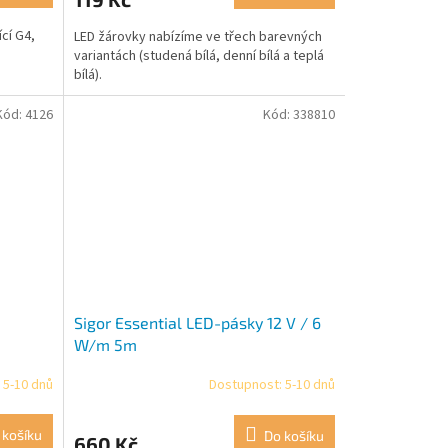
cí G4,
LED žárovky nabízíme ve třech barevných
variantách (studená bílá, denní bílá a teplá
bílá).
Kód:
4126
Kód:
338810
Sigor Essential LED-pásky 12 V / 6
W/m 5m
 5-10 dnů
Dostupnost: 5-10 dnů
 košíku
Do košíku
660 Kč