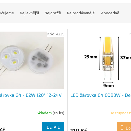
učujeme
Nejlevnější
Nejdražší
Nejprodávanější
Abecedně
Kód:
4219
árovka G4 - E2W 120° 12-24V
LED žárovka G4 COB3W - Den
Skladem
(>5 ks)
Dostupnost:
DETAIL
Do
Kč
119 Kč