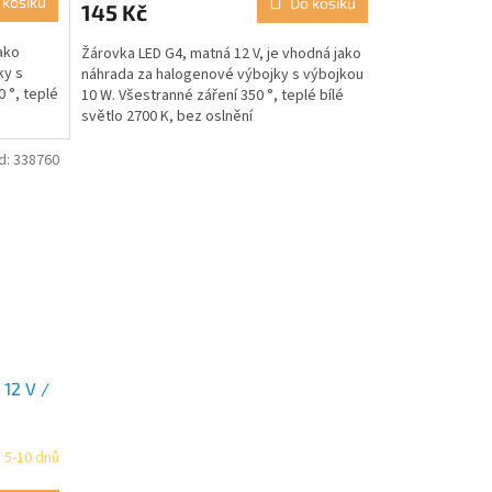
 košíku
Do košíku
145 Kč
ako
Žárovka LED G4, matná 12 V, je vhodná jako
ky s
náhrada za halogenové výbojky s výbojkou
 °, teplé
10 W. Všestranné záření 350 °, teplé bílé
světlo 2700 K, bez oslnění
d:
338760
 12 V /
 5-10 dnů