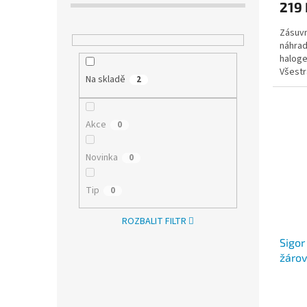
219 
Zásuvn
náhrad
haloge
Všestr
Na skladě
2
2700 K
Akce
0
Novinka
0
Tip
0
ROZBALIT FILTR
Sigor
žárov